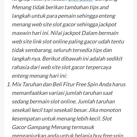
Menang tidak berikan tambahan tips and
langkah untuk para pemain sehingga enteng
menang web site slot gacor sehingga jackpot
maxwin hari ini. Nilai jackpot Dalam bermain
web site link slot online paling gacor udah tentu
tidak sembarang, seluruh tersedia tips dan
langkah nya. Berikut dibawah ini adalah sedikit
rahasia dari web site slot gacor terpercaya
enteng menang hari ini:
Mix Taruhan dan Beli Fitur Free Spin Anda harus
memanfaatkan variasi jumlah taruhan saat
sedang bermain slot online. Jumlah taruhan
sesekali kecil tapi sesekali besar. Jika monoton
kesempatan untuk menang lebih kecil. Slot
Gacor Gampang Menang termasuk
menganjurkan anda untuk belanja buy free spin.