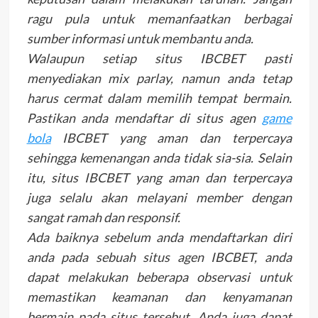
ragu pula untuk memanfaatkan berbagai
sumber informasi untuk membantu anda.
Walaupun setiap situs IBCBET pasti
menyediakan mix parlay, namun anda tetap
harus cermat dalam memilih tempat bermain.
Pastikan anda mendaftar di situs agen
game
bola
IBCBET yang aman dan terpercaya
sehingga kemenangan anda tidak sia-sia. Selain
itu, situs IBCBET yang aman dan terpercaya
juga selalu akan melayani member dengan
sangat ramah dan responsif.
Ada baiknya sebelum anda mendaftarkan diri
anda pada sebuah situs agen IBCBET, anda
dapat melakukan beberapa observasi untuk
memastikan keamanan dan kenyamanan
bermain pada situs tersebut. Anda juga dapat