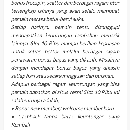
bonus freespin, scatter dan berbagai ragam fitur
terlengkap lainnya yang akan selalu membuat
pemain merasa betul-betul suka.
Setiap harinya, pemain tentu disanggupi
mendapatkan keuntungan tambahan menarik
lainnya. Slot 10 Ribu mampu berikan kepuasan
untuk setiap bettor melalui berbagai ragam
penawaran bonus bagus yang dikasih. Misalnya
dengan mendapat bonus bagus yang dikasih
setiap hari atau secara mingguan dan bulanan.
Adapun berbagai ragam keuntungan yang bisa
pemain dapatkan di situs resmi Slot 10 Ribu ini
salah satunya adalah;
• Bonus new member/ welcome member baru
• Cashback tanpa batas keuntungan uang
Kembali