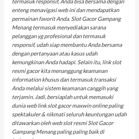
termasuk responsif, Anda bisa bersama dengan
enteng menavigasi web ini dan mendapatkan
permainan favorit Anda. Slot Gacor Gampang
Menang termasuk menyediakan sarana
pelanggan yg profesional dan termasuk
responsif, udah siap membantu Anda bersama
dengan pertanyaan atau kasus udah
kemungkinan Anda hadapi. Selain itu, link slot
resmi gacor kita menanggung keamanan
information khusus dan termasuk transaksi
Anda melalui sistem keamanan canggih yang
terjamin. Jadi, bersiaplah untuk memasuki
dunia web link slot gacor maxwin online paling
spektakuler & nikmati seluruh keuntungan udah
ditawarkan oleh web slot resmi Slot Gacor
Gampang Menang paling paling baik di