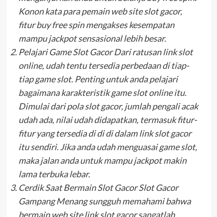
Konon kata para pemain web site slot gacor,
fitur buy free spin mengakses kesempatan
mampu jackpot sensasional lebih besar.
Pelajari Game Slot Gacor Dari ratusan link slot
online, udah tentu tersedia perbedaan di tiap-
tiap game slot. Penting untuk anda pelajari
bagaimana karakteristik game slot online itu.
Dimulai dari pola slot gacor, jumlah pengali acak
udah ada, nilai udah didapatkan, termasuk fitur-
fitur yang tersedia di di di dalam link slot gacor
itu sendiri. Jika anda udah menguasai game slot,
maka jalan anda untuk mampu jackpot makin
lama terbuka lebar.
Cerdik Saat Bermain Slot Gacor Slot Gacor
Gampang Menang sungguh memahami bahwa
bermain web site link slot gacor sangatlah