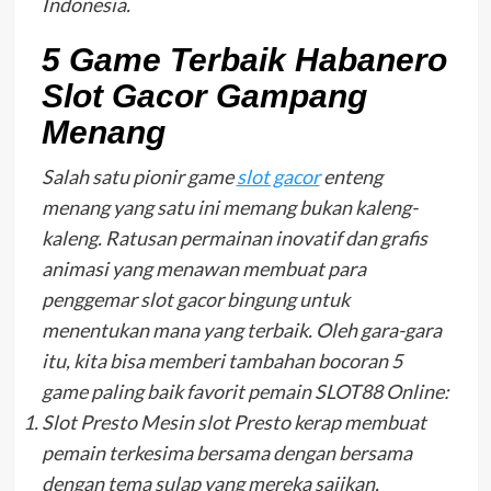
Indonesia.
5 Game Terbaik Habanero
Slot Gacor Gampang
Menang
Salah satu pionir game
slot gacor
enteng
menang yang satu ini memang bukan kaleng-
kaleng. Ratusan permainan inovatif dan grafis
animasi yang menawan membuat para
penggemar slot gacor bingung untuk
menentukan mana yang terbaik. Oleh gara-gara
itu, kita bisa memberi tambahan bocoran 5
game paling baik favorit pemain SLOT88 Online:
Slot Presto Mesin slot Presto kerap membuat
pemain terkesima bersama dengan bersama
dengan tema sulap yang mereka sajikan.