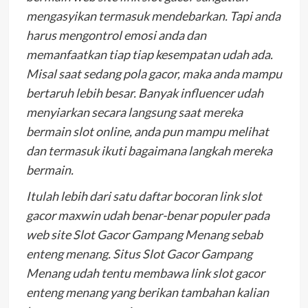
mengasyikan termasuk mendebarkan. Tapi anda
harus mengontrol emosi anda dan
memanfaatkan tiap tiap kesempatan udah ada.
Misal saat sedang pola gacor, maka anda mampu
bertaruh lebih besar. Banyak influencer udah
menyiarkan secara langsung saat mereka
bermain slot online, anda pun mampu melihat
dan termasuk ikuti bagaimana langkah mereka
bermain.
Itulah lebih dari satu daftar bocoran link slot
gacor maxwin udah benar-benar populer pada
web site Slot Gacor Gampang Menang sebab
enteng menang. Situs Slot Gacor Gampang
Menang udah tentu membawa link slot gacor
enteng menang yang berikan tambahan kalian