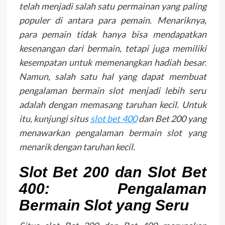
telah menjadi salah satu permainan yang paling
populer di antara para pemain. Menariknya,
para pemain tidak hanya bisa mendapatkan
kesenangan dari bermain, tetapi juga memiliki
kesempatan untuk memenangkan hadiah besar.
Namun, salah satu hal yang dapat membuat
pengalaman bermain slot menjadi lebih seru
adalah dengan memasang taruhan kecil. Untuk
itu, kunjungi situs
slot bet 400
dan Bet 200 yang
menawarkan pengalaman bermain slot yang
menarik dengan taruhan kecil.
Slot Bet 200 dan Slot Bet
400: Pengalaman
Bermain Slot yang Seru