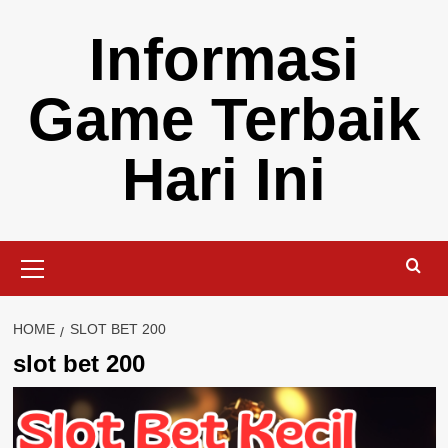
Skip
Informasi
to
content
Game Terbaik
Hari Ini
Primary
Menu
HOME
SLOT BET 200
slot bet 200