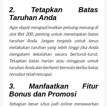
2. Tetapkan Batas
Taruhan Anda
Agar dapat mengoptimalkan peluang menang di
slot Bet 200, penting untuk menetapkan batas
taruhan Anda. Jangan tergoda untuk terus
melakukan taruhan yang lebih tinggi jika Anda
mengalami kekalahan secara berturut-turut.
Tetapkan batas harian atau mingguan untuk
taruhan Anda dan berhenti bermain ketika batas
tersebut telah tercapai.
3. Manfaatkan Fitur
Bonus dan Promosi
Sebagian besar situs judi online menawarkan