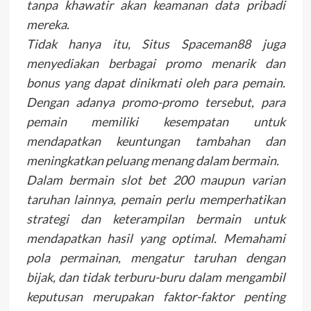
tanpa khawatir akan keamanan data pribadi
mereka.
Tidak hanya itu, Situs Spaceman88 juga
menyediakan berbagai promo menarik dan
bonus yang dapat dinikmati oleh para pemain.
Dengan adanya promo-promo tersebut, para
pemain memiliki kesempatan untuk
mendapatkan keuntungan tambahan dan
meningkatkan peluang menang dalam bermain.
Dalam bermain slot bet 200 maupun varian
taruhan lainnya, pemain perlu memperhatikan
strategi dan keterampilan bermain untuk
mendapatkan hasil yang optimal. Memahami
pola permainan, mengatur taruhan dengan
bijak, dan tidak terburu-buru dalam mengambil
keputusan merupakan faktor-faktor penting