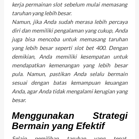
kerja permainan slot sebelum mulai memasang
taruhan yang lebih besar.
Namun, jika Anda sudah merasa lebih percaya
diri dan memiliki pengalaman yang cukup, Anda
juga bisa mencoba untuk memasang taruhan
yang lebih besar seperti slot bet 400. Dengan
demikian, Anda memiliki kesempatan untuk
mendapatkan kemenangan yang lebih besar
pula. Namun, pastikan Anda selalu bermain
sesuai dengan batas kemampuan keuangan
Anda, agar Anda tidak mengalami kerugian yang
besar.
Menggunakan Strategi
Bermain yang Efektif
Selain pemilihan taruhan yang tepat,