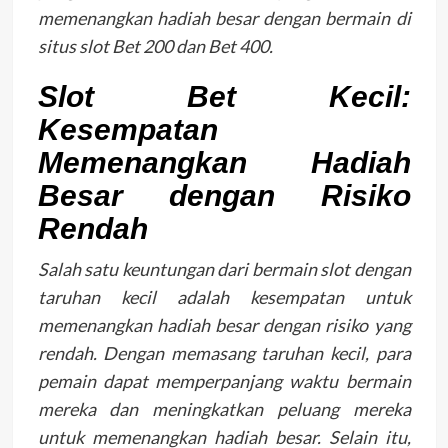
memenangkan hadiah besar dengan bermain di
situs slot Bet 200 dan Bet 400.
Slot Bet Kecil:
Kesempatan
Memenangkan Hadiah
Besar dengan Risiko
Rendah
Salah satu keuntungan dari bermain slot dengan
taruhan kecil adalah kesempatan untuk
memenangkan hadiah besar dengan risiko yang
rendah. Dengan memasang taruhan kecil, para
pemain dapat memperpanjang waktu bermain
mereka dan meningkatkan peluang mereka
untuk memenangkan hadiah besar. Selain itu,