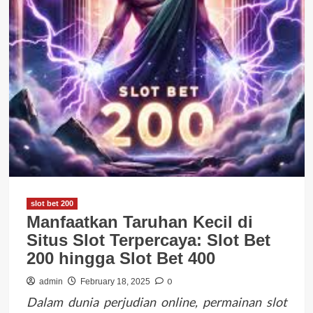
slot bet 200
Manfaatkan Taruhan Kecil di
Situs Slot Terpercaya: Slot Bet
200 hingga Slot Bet 400
0
admin
February 18, 2025
Dalam dunia perjudian online, permainan slot