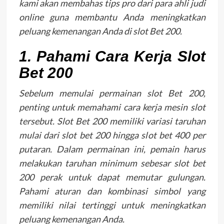
kami akan membahas tips pro dari para ahli judi
online guna membantu Anda meningkatkan
peluang kemenangan Anda di slot Bet 200.
1. Pahami Cara Kerja Slot
Bet 200
Sebelum memulai permainan slot Bet 200,
penting untuk memahami cara kerja mesin slot
tersebut. Slot Bet 200 memiliki variasi taruhan
mulai dari slot bet 200 hingga slot bet 400 per
putaran. Dalam permainan ini, pemain harus
melakukan taruhan minimum sebesar slot bet
200 perak untuk dapat memutar gulungan.
Pahami aturan dan kombinasi simbol yang
memiliki nilai tertinggi untuk meningkatkan
peluang kemenangan Anda.