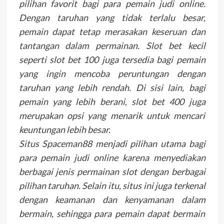
pilihan favorit bagi para pemain judi online.
Dengan taruhan yang tidak terlalu besar,
pemain dapat tetap merasakan keseruan dan
tantangan dalam permainan. Slot bet kecil
seperti slot bet 100 juga tersedia bagi pemain
yang ingin mencoba peruntungan dengan
taruhan yang lebih rendah. Di sisi lain, bagi
pemain yang lebih berani, slot bet 400 juga
merupakan opsi yang menarik untuk mencari
keuntungan lebih besar.
Situs Spaceman88 menjadi pilihan utama bagi
para pemain judi online karena menyediakan
berbagai jenis permainan slot dengan berbagai
pilihan taruhan. Selain itu, situs ini juga terkenal
dengan keamanan dan kenyamanan dalam
bermain, sehingga para pemain dapat bermain