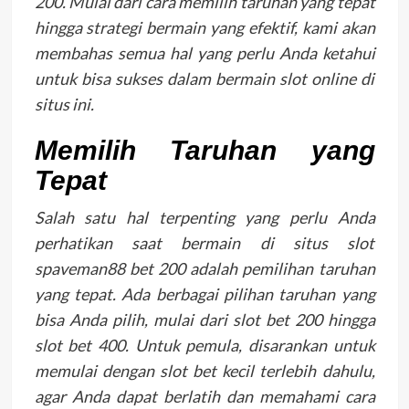
200. Mulai dari cara memilih taruhan yang tepat
hingga strategi bermain yang efektif, kami akan
membahas semua hal yang perlu Anda ketahui
untuk bisa sukses dalam bermain slot online di
situs ini.
Memilih Taruhan yang
Tepat
Salah satu hal terpenting yang perlu Anda
perhatikan saat bermain di situs slot
spaveman88 bet 200 adalah pemilihan taruhan
yang tepat. Ada berbagai pilihan taruhan yang
bisa Anda pilih, mulai dari slot bet 200 hingga
slot bet 400. Untuk pemula, disarankan untuk
memulai dengan slot bet kecil terlebih dahulu,
agar Anda dapat berlatih dan memahami cara