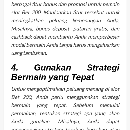
berbagai fitur bonus dan promosi untuk pemain
slot Bet 200. Manfaatkan fitur tersebut untuk
meningkatkan peluang kemenangan Anda.
Misalnya, bonus deposit, putaran gratis, dan
cashback dapat membantu Anda memperbesar
modal bermain Anda tanpa harus mengeluarkan
uang tambahan.
4. Gunakan Strategi
Bermain yang Tepat
Untuk mengoptimalkan peluang menang di slot
Bet 200, Anda perlu menggunakan strategi
bermain yang tepat. Sebelum memulai
permainan, tentukan strategi apa yang akan
Anda gunakan. Misalnya, Anda dapat
menggunakan strategi taruhan bertahap atau