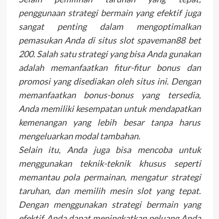
penggunaan strategi bermain yang efektif juga
sangat penting dalam mengoptimalkan
pemasukan Anda di situs slot spaveman88 bet
200. Salah satu strategi yang bisa Anda gunakan
adalah memanfaatkan fitur-fitur bonus dan
promosi yang disediakan oleh situs ini. Dengan
memanfaatkan bonus-bonus yang tersedia,
Anda memiliki kesempatan untuk mendapatkan
kemenangan yang lebih besar tanpa harus
mengeluarkan modal tambahan.
Selain itu, Anda juga bisa mencoba untuk
menggunakan teknik-teknik khusus seperti
memantau pola permainan, mengatur strategi
taruhan, dan memilih mesin slot yang tepat.
Dengan menggunakan strategi bermain yang
efektif, Anda dapat meningkatkan peluang Anda