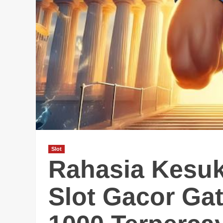
Slot
Rahasia Kesuk
Slot Gacor Ga