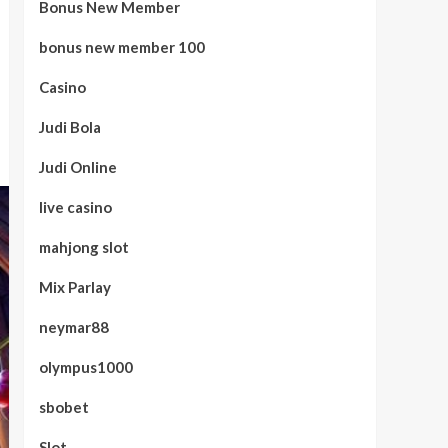
Bonus New Member
bonus new member 100
Casino
Judi Bola
Judi Online
live casino
mahjong slot
Mix Parlay
neymar88
olympus1000
sbobet
Slot