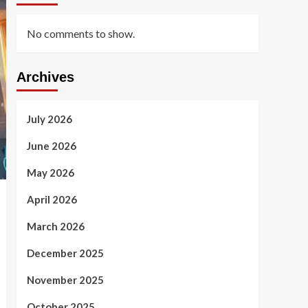
No comments to show.
Archives
July 2026
June 2026
May 2026
April 2026
March 2026
December 2025
November 2025
October 2025