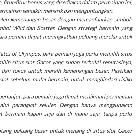
, fitur-fitur bonus yang disediakan dalam permainan ini,
 permainan semakin menarik dan menguntungkan.
roleh kemenangan besar dengan memanfaatkan simbol-
mbol Wild dan Scatter. Dengan strategi bermain yang
 para pemain dapat meningkatkan peluang mereka untuk
es of Olympus, para pemain juga perlu memilih situs
lih situs slot Gacor yang sudah terbukti reputasinya,
 dan fokus untuk meraih kemenangan besar. Pastikan
 slot sebelum mulai bermain, untuk menghindari risiko
erlanjut, para pemain juga dapat menikmati permainan
alui perangkat seluler. Dengan hanya menggunakan
t bermain kapan saja dan di mana saja, tanpa perlu
ntang peluang besar untuk menang di situs slot Gacor