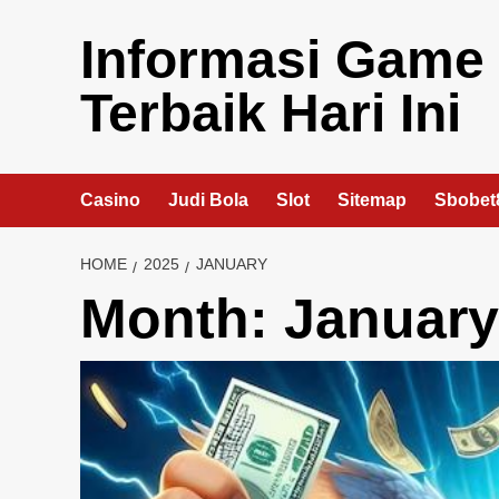
Skip
to
Informasi Game
content
Terbaik Hari Ini
Casino
Judi Bola
Slot
Sitemap
Sbobet
HOME
2025
JANUARY
Month:
January