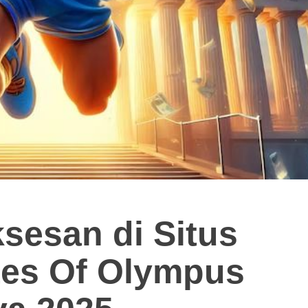
sesan di Situs
tes Of Olympus