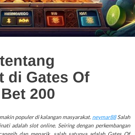
 tentang
 di Gates Of
Bet 200
semakin populer di kalangan masyarakat.
neymar88
Salah
inati adalah slot online. Seiring dengan perkembangan
 canggih dan menarik, salah satunya adalah Gates Of