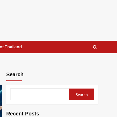
ot Thailand
Search
Search
Recent Posts