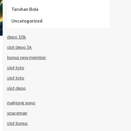
Taruhan Bola
Uncategorized
depo 10k
slot depo 5k
bonus new member
slot toto
slot toto
slot depo
mahjong ways
spaceman
slot bonus