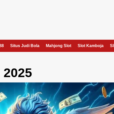
88
Situs Judi Bola
Mahjong Slot
Slot Kamboja
Sl
 2025