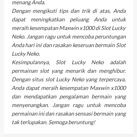
menang Anda.
Dengan mengikuti tips dan trik di atas, Anda
dapat meningkatkan peluang Anda untuk
meraih kesempatan Maxwin x1000 di Slot Lucky
Neko. Jangan ragu untuk mencoba peruntungan
Anda hari ini dan rasakan keseruan bermain Slot
Lucky Neko.
Kesimpulannya, Slot Lucky Neko adalah
permainan slot yang menarik dan menghibur.
Dengan situs slot Lucky Neko yang terpercaya,
Anda dapat meraih kesempatan Maxwin x1000
dan mendapatkan pengalaman bermain yang
menyenangkan. Jangan ragu untuk mencoba
permainan ini dan rasakan sensasi bermain yang
tak terlupakan. Semoga beruntung!