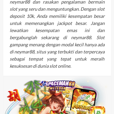
neymar88 dan rasakan pengalaman bermain
slot yang seru dan menguntungkan. Dengan slot
deposit 10k, Anda memiliki kesempatan besar
untuk memenangkan jackpot besar. Jangan
lewatkan kesempatan emas ini dan
bergabunglah sekarang di neymar88. Slot
gampang menang dengan modal kecil hanya ada
di neymar88, situs yang terbukti dan terpercaya
sebagai tempat yang tepat untuk meraih
kesuksesan di dunia slot online.