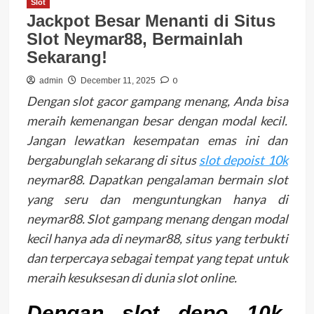
Slot
Jackpot Besar Menanti di Situs
Slot Neymar88, Bermainlah
Sekarang!
0
admin
December 11, 2025
Dengan slot gacor gampang menang, Anda bisa
meraih kemenangan besar dengan modal kecil.
Jangan lewatkan kesempatan emas ini dan
bergabunglah sekarang di situs
slot depoist 10k
neymar88. Dapatkan pengalaman bermain slot
yang seru dan menguntungkan hanya di
neymar88. Slot gampang menang dengan modal
kecil hanya ada di neymar88, situs yang terbukti
dan terpercaya sebagai tempat yang tepat untuk
meraih kesuksesan di dunia slot online.
Dengan slot depo 10k,