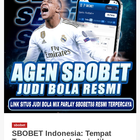
sbobet
SBOBET Indonesia: Tempat