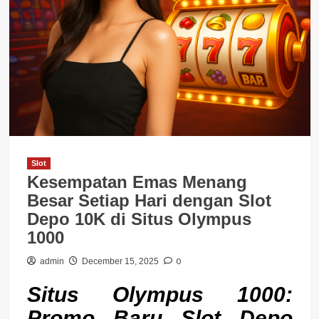
Slot
Kesempatan Emas Menang
Besar Setiap Hari dengan Slot
Depo 10K di Situs Olympus
1000
0
admin
December 15, 2025
Situs Olympus 1000:
Promo Baru Slot Depo