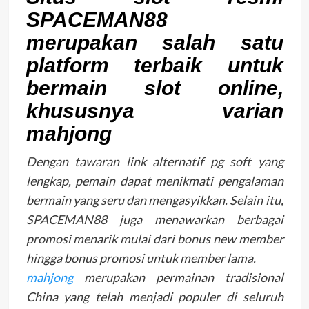
SPACEMAN88
merupakan salah satu
platform terbaik untuk
bermain slot online,
khususnya varian
mahjong
Dengan tawaran link alternatif pg soft yang
lengkap, pemain dapat menikmati pengalaman
bermain yang seru dan mengasyikkan. Selain itu,
SPACEMAN88 juga menawarkan berbagai
promosi menarik mulai dari bonus new member
hingga bonus promosi untuk member lama.
mahjong
merupakan permainan tradisional
China yang telah menjadi populer di seluruh