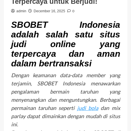
Terpercaya untuk Berjudi!
0
admin
December 16, 2025
SBOBET Indonesia
adalah salah satu situs
judi online yang
terpercaya dan aman
dalam bertransaksi
Dengan keamanan data-data member yang
terjamin, SBOBET Indonesia menawarkan
pengalaman bermain taruhan yang
menyenangkan dan menguntungkan. Berbagai
permainan taruhan seperti
judi bola
dan mix
parlay dapat dimainkan dengan mudah di situs
ini.