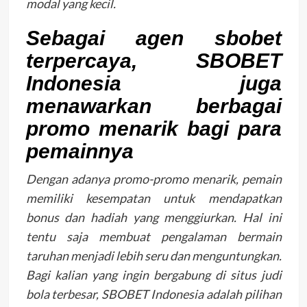
modal yang kecil.
Sebagai agen sbobet
terpercaya, SBOBET
Indonesia juga
menawarkan berbagai
promo menarik bagi para
pemainnya
Dengan adanya promo-promo menarik, pemain
memiliki kesempatan untuk mendapatkan
bonus dan hadiah yang menggiurkan. Hal ini
tentu saja membuat pengalaman bermain
taruhan menjadi lebih seru dan menguntungkan.
Bagi kalian yang ingin bergabung di situs judi
bola terbesar, SBOBET Indonesia adalah pilihan