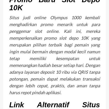
10K
Situs judi online Olympus 1000 kembali
menghadirkan promo menarik untuk para
penggemar slot online. Kali ini, mereka
memperkenalkan promo slot depo 10K yang
merupakan pilihan terbaik bagi pemain yang
ingin mulai bermain dengan modal kecil namun
tetap memiliki kesempatan untuk
memenangkan hadiah besar setiap hari. Dengan
adanya layanan deposit 10 ribu via QRIS tanpa
potongan, pemain dapat melakukan transaksi
dengan lebih cepat, praktis, dan aman tanpa
harus repot pindah aplikasi.
Link Alternatif Situs