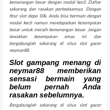
kemenangan besar dengan modal kecil. Daftar
sekarang dan rasakan perbedaannya. Dengan
fitur slot depo 10k, Anda bisa bermain dengan
modal kecil namun mendapatkan kesempatan
besar untuk meraih kemenangan besar. Jangan
lewatkan kesempatan emas ini dan
bergabunglah sekarang di situs slot gacor
neymar88.
Slot gampang menang di
neymar88 memberikan
sensasi bermain yang
belum pernah Anda
rasakan sebelumnya.
Bergabunglah sekarang di situs slot gacor