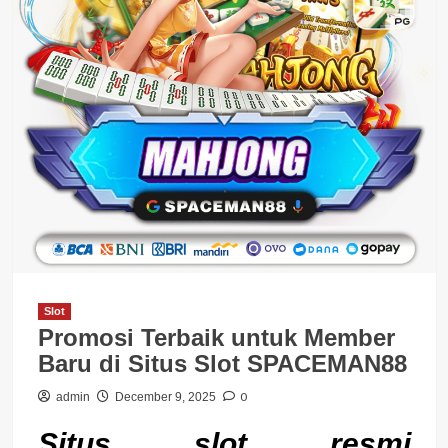
Slot
Promosi Terbaik untuk Member
Baru di Situs Slot SPACEMAN88
0
admin
December 9, 2025
Situs slot resmi