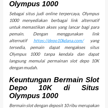
Olympus 1000
Sebagai situs judi online terpercaya, Olympus
1000 menyediakan berbagai link alternatif
untuk memastikan akses yang lancar bagi para
pemain. Dengan menggunakan link
alternatif
https://depo10kdana.com/
yang
tersedia, pemain dapat mengakses situs
Olympus 1000 tanpa kendala dan dapat
langsung memulai permainan slot depo 10K
dengan mudah.
Keuntungan Bermain Slot
Depo 10K di Situs
Olympus 1000
Bermain slot dengan deposit 10 ribu merupakan