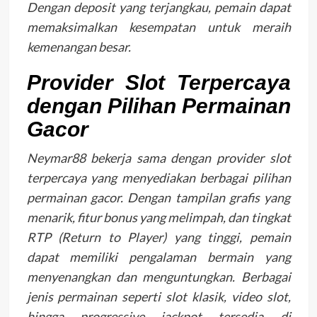
Dengan deposit yang terjangkau, pemain dapat
memaksimalkan kesempatan untuk meraih
kemenangan besar.
Provider Slot Terpercaya
dengan Pilihan Permainan
Gacor
Neymar88 bekerja sama dengan provider slot
terpercaya yang menyediakan berbagai pilihan
permainan gacor. Dengan tampilan grafis yang
menarik, fitur bonus yang melimpah, dan tingkat
RTP (Return to Player) yang tinggi, pemain
dapat memiliki pengalaman bermain yang
menyenangkan dan menguntungkan. Berbagai
jenis permainan seperti slot klasik, video slot,
hingga progressive jackpot tersedia di