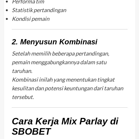
Performa tim
Statistik pertandingan
Kondisi pemain
2. Menyusun Kombinasi
Setelah memilih beberapa pertandingan,
pemain menggabungkannya dalam satu
taruhan.
Kombinasi inilah yang menentukan tingkat
kesulitan dan potensi keuntungan dari taruhan
tersebut.
Cara Kerja Mix Parlay di
SBOBET