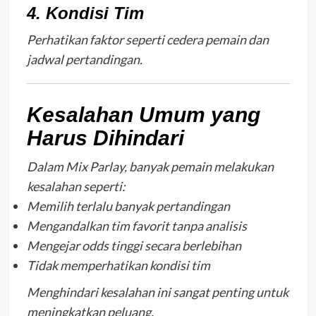
4. Kondisi Tim
Perhatikan faktor seperti cedera pemain dan
jadwal pertandingan.
Kesalahan Umum yang
Harus Dihindari
Dalam Mix Parlay, banyak pemain melakukan
kesalahan seperti:
Memilih terlalu banyak pertandingan
Mengandalkan tim favorit tanpa analisis
Mengejar odds tinggi secara berlebihan
Tidak memperhatikan kondisi tim
Menghindari kesalahan ini sangat penting untuk
meningkatkan peluang.