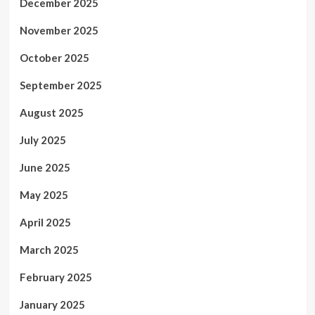
December 2025
November 2025
October 2025
September 2025
August 2025
July 2025
June 2025
May 2025
April 2025
March 2025
February 2025
January 2025