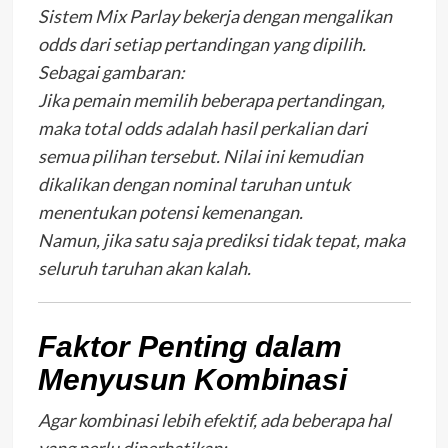
Sistem Mix Parlay bekerja dengan mengalikan
odds dari setiap pertandingan yang dipilih.
Sebagai gambaran:
Jika pemain memilih beberapa pertandingan,
maka total odds adalah hasil perkalian dari
semua pilihan tersebut. Nilai ini kemudian
dikalikan dengan nominal taruhan untuk
menentukan potensi kemenangan.
Namun, jika satu saja prediksi tidak tepat, maka
seluruh taruhan akan kalah.
Faktor Penting dalam
Menyusun Kombinasi
Agar kombinasi lebih efektif, ada beberapa hal