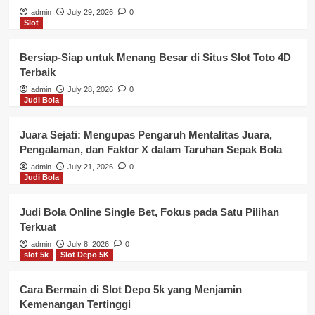
admin
July 29, 2026
0
Slot
Bersiap-Siap untuk Menang Besar di Situs Slot Toto 4D
Terbaik
admin
July 28, 2026
0
Judi Bola
Juara Sejati: Mengupas Pengaruh Mentalitas Juara,
Pengalaman, dan Faktor X dalam Taruhan Sepak Bola
admin
July 21, 2026
0
Judi Bola
Judi Bola Online Single Bet, Fokus pada Satu Pilihan
Terkuat
admin
July 8, 2026
0
slot 5k
Slot Depo 5K
Cara Bermain di Slot Depo 5k yang Menjamin
Kemenangan Tertinggi