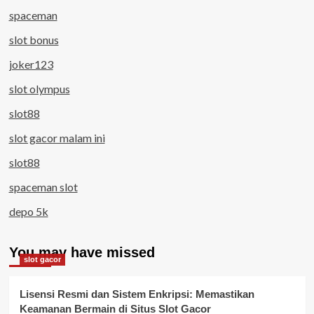
spaceman
slot bonus
joker123
slot olympus
slot88
slot gacor malam ini
slot88
spaceman slot
depo 5k
You may have missed
slot gacor
Lisensi Resmi dan Sistem Enkripsi: Memastikan
Keamanan Bermain di Situs Slot Gacor