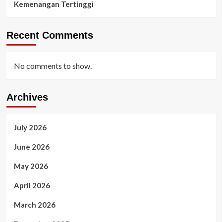
Kemenangan Tertinggi
Recent Comments
No comments to show.
Archives
July 2026
June 2026
May 2026
April 2026
March 2026