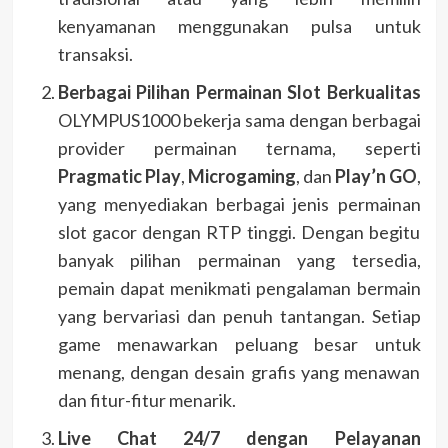
kenyamanan menggunakan pulsa untuk
transaksi.
Berbagai Pilihan Permainan Slot Berkualitas
OLYMPUS1000 bekerja sama dengan berbagai
provider permainan ternama, seperti
Pragmatic Play
,
Microgaming
, dan
Play’n GO
,
yang menyediakan berbagai jenis permainan
slot gacor dengan RTP tinggi. Dengan begitu
banyak pilihan permainan yang tersedia,
pemain dapat menikmati pengalaman bermain
yang bervariasi dan penuh tantangan. Setiap
game menawarkan peluang besar untuk
menang, dengan desain grafis yang menawan
dan fitur-fitur menarik.
Live Chat 24/7 dengan Pelayanan