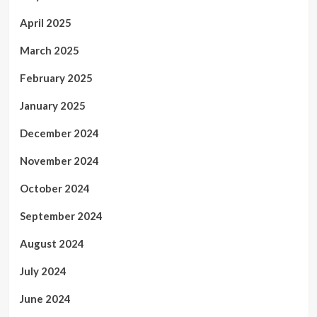
April 2025
March 2025
February 2025
January 2025
December 2024
November 2024
October 2024
September 2024
August 2024
July 2024
June 2024