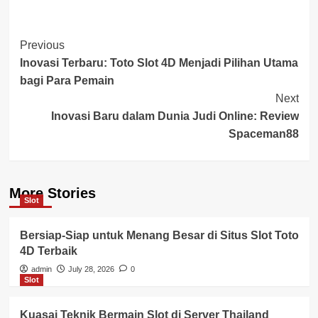
Post
Previous
Inovasi Terbaru: Toto Slot 4D Menjadi Pilihan Utama
Navigation
bagi Para Pemain
Next
Inovasi Baru dalam Dunia Judi Online: Review
Spaceman88
More Stories
Slot
Bersiap-Siap untuk Menang Besar di Situs Slot Toto
4D Terbaik
admin
July 28, 2026
0
Slot
Kuasai Teknik Bermain Slot di Server Thailand