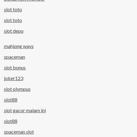
slot toto
slot toto
slot depo
mahjong ways
spaceman
slot bonus
joker123
slot olympus
slot88
slot gacor malam ini
slot88
spaceman slot