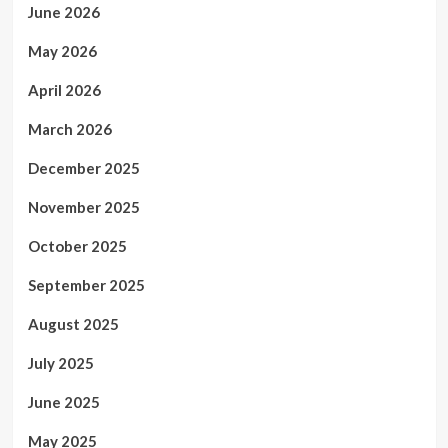
June 2026
May 2026
April 2026
March 2026
December 2025
November 2025
October 2025
September 2025
August 2025
July 2025
June 2025
May 2025