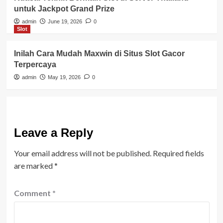
untuk Jackpot Grand Prize
admin
June 19, 2026
0
Slot
Inilah Cara Mudah Maxwin di Situs Slot Gacor
Terpercaya
admin
May 19, 2026
0
Leave a Reply
Your email address will not be published.
Required fields
are marked
*
Comment
*