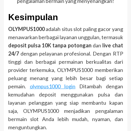
pengalaman bermain yang menyenangkan!
Kesimpulan
OLYMPUS1000
adalah situs slot paling gacor yang
menawarkan berbagai layanan unggulan, termasuk
deposit pulsa 10K tanpa potongan
dan
live chat
24/7
dengan pelayanan profesional. Dengan RTP
tinggi dan berbagai permainan berkualitas dari
provider terkemuka, OLYMPUS1000 memberikan
peluang menang yang lebih besar bagi setiap
pemain.
olympus1000 login
Ditambah dengan
kemudahan deposit menggunakan pulsa dan
layanan pelanggan yang siap membantu kapan
saja, OLYMPUS1000 menjadikan pengalaman
bermain slot Anda lebih mudah, nyaman, dan
menguntungkan.