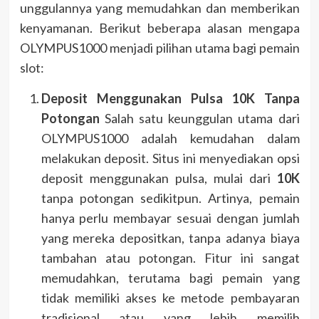
unggulannya yang memudahkan dan memberikan
kenyamanan. Berikut beberapa alasan mengapa
OLYMPUS1000 menjadi pilihan utama bagi pemain
slot:
Deposit Menggunakan Pulsa 10K Tanpa
Potongan
Salah satu keunggulan utama dari
OLYMPUS1000 adalah kemudahan dalam
melakukan deposit. Situs ini menyediakan opsi
deposit menggunakan pulsa, mulai dari
10K
tanpa potongan sedikitpun. Artinya, pemain
hanya perlu membayar sesuai dengan jumlah
yang mereka depositkan, tanpa adanya biaya
tambahan atau potongan. Fitur ini sangat
memudahkan, terutama bagi pemain yang
tidak memiliki akses ke metode pembayaran
tradisional atau yang lebih memilih