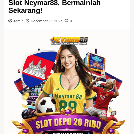
Slot Neymar88, Bermainlah
Sekarang!
admin
December 11, 2025
0