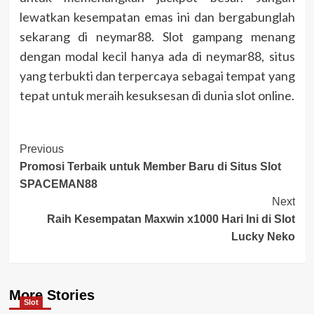
lewatkan kesempatan emas ini dan bergabunglah
sekarang di neymar88. Slot gampang menang
dengan modal kecil hanya ada di neymar88, situs
yang terbukti dan terpercaya sebagai tempat yang
tepat untuk meraih kesuksesan di dunia slot online.
Post
Previous
Promosi Terbaik untuk Member Baru di Situs Slot
Navigation
SPACEMAN88
Next
Raih Kesempatan Maxwin x1000 Hari Ini di Slot
Lucky Neko
More Stories
Slot