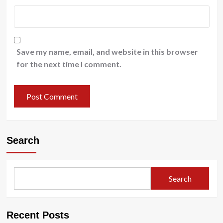
Save my name, email, and website in this browser
for the next time I comment.
Search
Search
Recent Posts