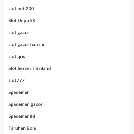
slot bet 200
Slot Depo 5K
slot gacor
slot gacor hari ini
slot qris
Slot Server Thailand
slot777
Spaceman
Spaceman gacor
Spaceman88
Taruhan Bola