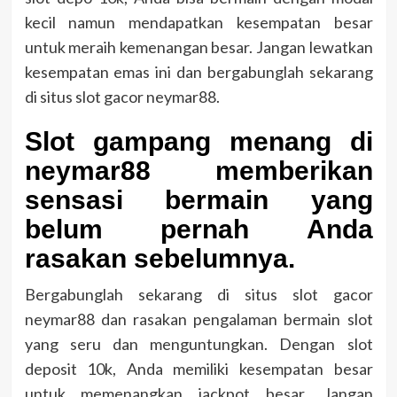
kecil namun mendapatkan kesempatan besar
untuk meraih kemenangan besar. Jangan lewatkan
kesempatan emas ini dan bergabunglah sekarang
di situs slot gacor neymar88.
Slot gampang menang di
neymar88 memberikan
sensasi bermain yang
belum pernah Anda
rasakan sebelumnya.
Bergabunglah sekarang di situs slot gacor
neymar88 dan rasakan pengalaman bermain slot
yang seru dan menguntungkan. Dengan slot
deposit 10k, Anda memiliki kesempatan besar
untuk memenangkan jackpot besar. Jangan