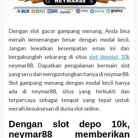
Dengan slot gacor gampang menang, Anda bisa
meraih kemenangan besar dengan modal kecil.
Jangan lewatkan kesempatan emas ini dan
bergabunglah sekarang di situs
slot depoist 10k
neymar88. Dapatkan pengalaman bermain slot
yang seru dan menguntungkan hanya di neymar88.
Slot gampang menang dengan modal kecil hanya
ada di neymar88, situs yang terbukti dan
terpercaya sebagai tempat yang tepat untuk
meraih kesuksesan di dunia slot online.
Dengan slot depo 10k,
neymar88 memberikan