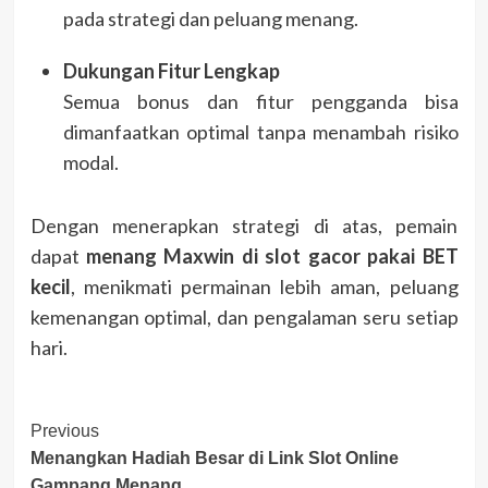
pada strategi dan peluang menang.
Dukungan Fitur Lengkap
Semua bonus dan fitur pengganda bisa
dimanfaatkan optimal tanpa menambah risiko
modal.
Dengan menerapkan strategi di atas, pemain
dapat
menang Maxwin di slot gacor pakai BET
kecil
, menikmati permainan lebih aman, peluang
kemenangan optimal, dan pengalaman seru setiap
hari.
Post
Previous
Menangkan Hadiah Besar di Link Slot Online
Navigation
Gampang Menang