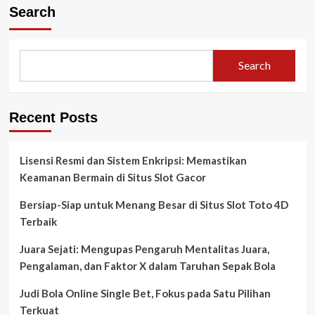
Search
Search
Recent Posts
Lisensi Resmi dan Sistem Enkripsi: Memastikan
Keamanan Bermain di Situs Slot Gacor
Bersiap-Siap untuk Menang Besar di Situs Slot Toto 4D
Terbaik
Juara Sejati: Mengupas Pengaruh Mentalitas Juara,
Pengalaman, dan Faktor X dalam Taruhan Sepak Bola
Judi Bola Online Single Bet, Fokus pada Satu Pilihan
Terkuat