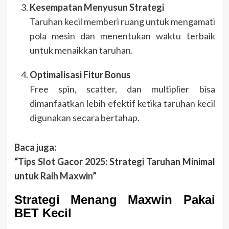
Kesempatan Menyusun Strategi
Taruhan kecil memberi ruang untuk mengamati
pola mesin dan menentukan waktu terbaik
untuk menaikkan taruhan.
Optimalisasi Fitur Bonus
Free spin, scatter, dan multiplier bisa
dimanfaatkan lebih efektif ketika taruhan kecil
digunakan secara bertahap.
Baca juga:
“Tips Slot Gacor 2025: Strategi Taruhan Minimal
untuk Raih Maxwin”
Strategi Menang Maxwin Pakai
BET Kecil