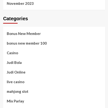
November 2023
Categories
Bonus New Member
bonus new member 100
Casino
Judi Bola
Judi Online
live casino
mahjong slot
Mix Parlay