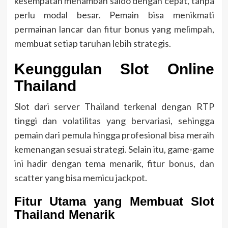
kesempatan menambah saldo dengan cepat, tanpa
perlu modal besar. Pemain bisa menikmati
permainan lancar dan fitur bonus yang melimpah,
membuat setiap taruhan lebih strategis.
Keunggulan Slot Online
Thailand
Slot dari server Thailand terkenal dengan RTP
tinggi dan volatilitas yang bervariasi, sehingga
pemain dari pemula hingga profesional bisa meraih
kemenangan sesuai strategi. Selain itu, game-game
ini hadir dengan tema menarik, fitur bonus, dan
scatter yang bisa memicu jackpot.
Fitur Utama yang Membuat Slot
Thailand Menarik