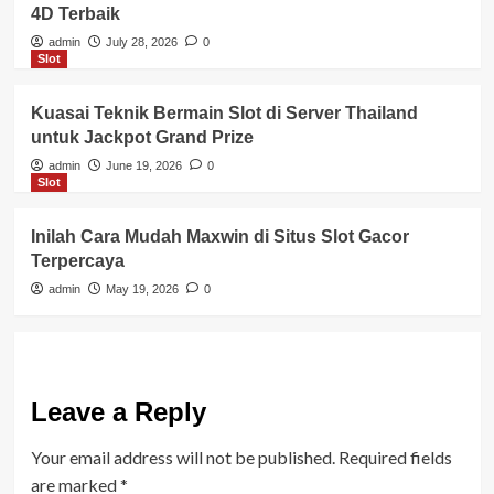
4D Terbaik
admin
July 28, 2026
0
Slot
Kuasai Teknik Bermain Slot di Server Thailand
untuk Jackpot Grand Prize
admin
June 19, 2026
0
Slot
Inilah Cara Mudah Maxwin di Situs Slot Gacor
Terpercaya
admin
May 19, 2026
0
Leave a Reply
Your email address will not be published.
Required fields
are marked
*