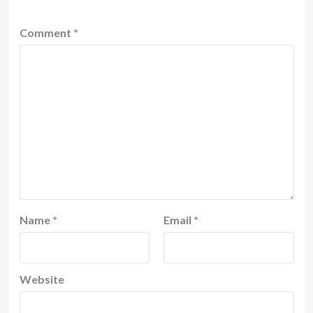
Comment
*
Name
*
Email
*
Website