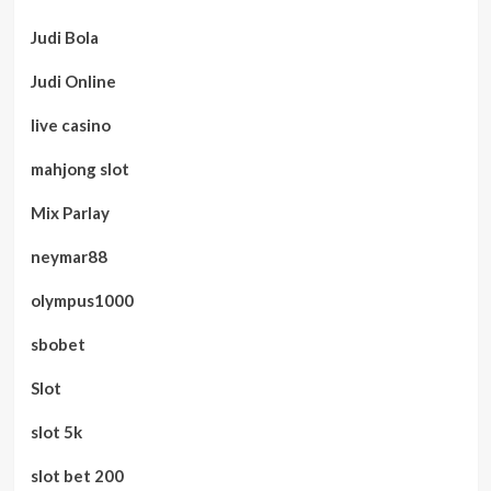
Judi Bola
Judi Online
live casino
mahjong slot
Mix Parlay
neymar88
olympus1000
sbobet
Slot
slot 5k
slot bet 200