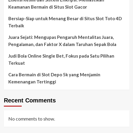
Keamanan Bermain di Situs Slot Gacor
Bersiap-Siap untuk Menang Besar di Situs Slot Toto 4D
Terbaik
Juara Sejati: Mengupas Pengaruh Mentalitas Juara,
Pengalaman, dan Faktor X dalam Taruhan Sepak Bola
Judi Bola Online Single Bet, Fokus pada Satu Pilihan
Terkuat
Cara Bermain di Slot Depo 5k yang Menjamin
Kemenangan Tertinggi
Recent Comments
No comments to show.