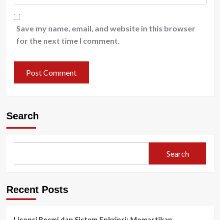
Save my name, email, and website in this browser
for the next time I comment.
Search
Search
Recent Posts
Lisensi Resmi dan Sistem Enkripsi: Memastikan