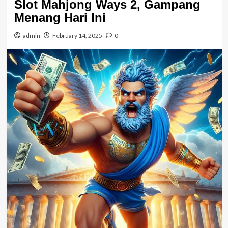
Slot Mahjong Ways 2, Gampang
Menang Hari Ini
admin
February 14, 2025
0