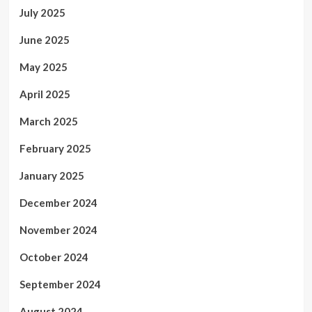
July 2025
June 2025
May 2025
April 2025
March 2025
February 2025
January 2025
December 2024
November 2024
October 2024
September 2024
August 2024