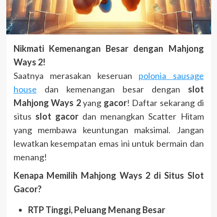
Nikmati Kemenangan Besar dengan Mahjong
Ways 2!
Saatnya merasakan keseruan
polonia sausage
house
dan kemenangan besar dengan
slot
Mahjong Ways 2
yang
gacor
! Daftar sekarang di
situs
slot gacor
dan menangkan Scatter Hitam
yang membawa keuntungan maksimal. Jangan
lewatkan kesempatan emas ini untuk bermain dan
menang!
Kenapa Memilih Mahjong Ways 2 di Situs Slot
Gacor?
RTP Tinggi, Peluang Menang Besar