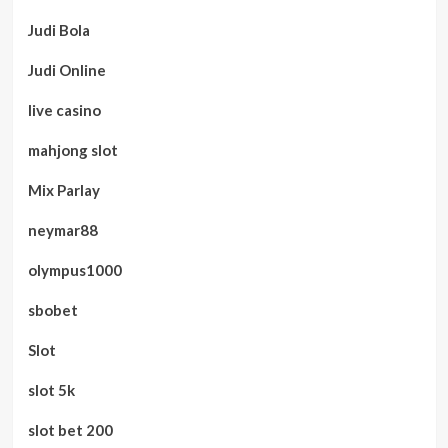
Judi Bola
Judi Online
live casino
mahjong slot
Mix Parlay
neymar88
olympus1000
sbobet
Slot
slot 5k
slot bet 200