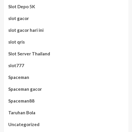
Slot Depo 5K
slot gacor
slot gacor hari ini
slot qris
Slot Server Thailand
slot777
Spaceman
Spaceman gacor
Spaceman88
Taruhan Bola
Uncategorized