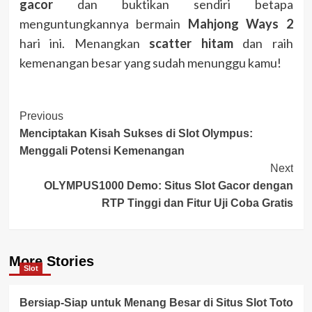
gacor
dan buktikan sendiri betapa
menguntungkannya bermain
Mahjong Ways 2
hari ini. Menangkan
scatter hitam
dan raih
kemenangan besar yang sudah menunggu kamu!
Post
Previous
Menciptakan Kisah Sukses di Slot Olympus:
Navigation
Menggali Potensi Kemenangan
Next
OLYMPUS1000 Demo: Situs Slot Gacor dengan
RTP Tinggi dan Fitur Uji Coba Gratis
More Stories
Slot
Bersiap-Siap untuk Menang Besar di Situs Slot Toto