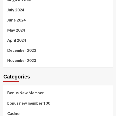
July 2024
June 2024
May 2024
April 2024
December 2023
November 2023
Categories
Bonus New Member
bonus new member 100
Casino