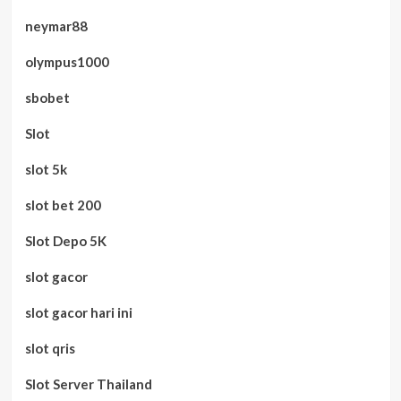
neymar88
olympus1000
sbobet
Slot
slot 5k
slot bet 200
Slot Depo 5K
slot gacor
slot gacor hari ini
slot qris
Slot Server Thailand