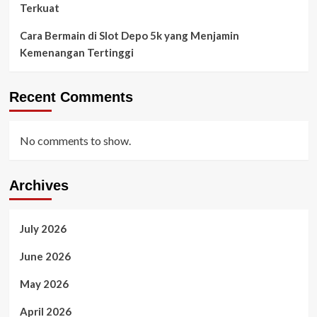
Terkuat
Cara Bermain di Slot Depo 5k yang Menjamin
Kemenangan Tertinggi
Recent Comments
No comments to show.
Archives
July 2026
June 2026
May 2026
April 2026