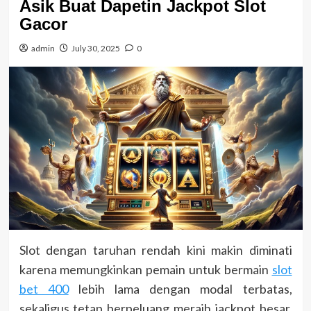
Asik Buat Dapetin Jackpot Slot
Gacor
admin
July 30, 2025
0
Slot dengan taruhan rendah kini makin diminati
karena memungkinkan pemain untuk bermain
slot
bet 400
lebih lama dengan modal terbatas,
sekaligus tetap berpeluang meraih jackpot besar.