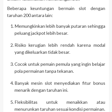
Beberapa keuntungan bermain slot dengan
taruhan 200 antara lain:
Memungkinkan lebih banyak putaran sehingga
peluang jackpot lebih besar.
Risiko kerugian lebih rendah karena modal
yang dikeluarkan tidak besar.
Cocok untuk pemain pemula yang ingin belajar
pola permainan tanpa tekanan.
Banyak mesin slot menyediakan fitur bonus
menarik dengan taruhan ini.
Fleksibilitas untuk menaikkan atau
menurunkan taruhan sesuai kondisi permainan.