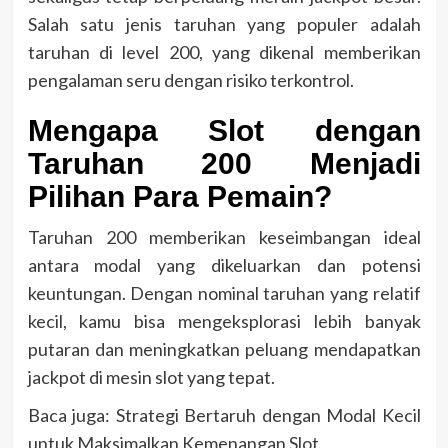
Salah satu jenis taruhan yang populer adalah
taruhan di level 200, yang dikenal memberikan
pengalaman seru dengan risiko terkontrol.
Mengapa Slot dengan
Taruhan 200 Menjadi
Pilihan Para Pemain?
Taruhan 200 memberikan keseimbangan ideal
antara modal yang dikeluarkan dan potensi
keuntungan. Dengan nominal taruhan yang relatif
kecil, kamu bisa mengeksplorasi lebih banyak
putaran dan meningkatkan peluang mendapatkan
jackpot di mesin slot yang tepat.
Baca juga: Strategi Bertaruh dengan Modal Kecil
untuk Maksimalkan Kemenangan Slot