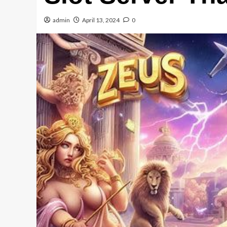
admin
April 13, 2024
0