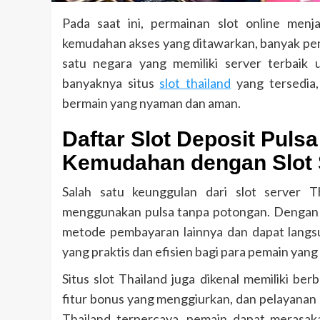
Pada saat ini, permainan slot online men
kemudahan akses yang ditawarkan, banyak pema
satu negara yang memiliki server terbaik 
banyaknya situs
slot thailand
yang tersedia,
bermain yang nyaman dan aman.
Daftar Slot Deposit Puls
Kemudahan dengan Slot 
Salah satu keunggulan dari slot server 
menggunakan pulsa tanpa potongan. Dengan ad
metode pembayaran lainnya dan dapat lang
yang praktis dan efisien bagi para pemain yang
Situs slot Thailand juga dikenal memiliki be
fitur bonus yang menggiurkan, dan pelayanan 
Thailand terpercaya, pemain dapat merasa