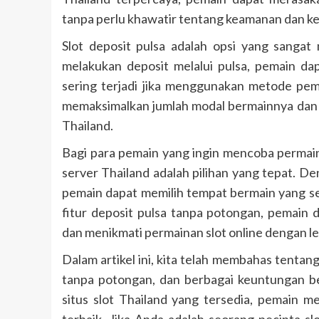
tanpa perlu khawatir tentang keamanan dan ke
Slot deposit pulsa adalah opsi yang sanga
melakukan deposit melalui pulsa, pemain da
sering terjadi jika menggunakan metode pe
memaksimalkan jumlah modal bermainnya dan me
Thailand.
Bagi para pemain yang ingin mencoba permaina
server Thailand adalah pilihan yang tepat. De
pemain dapat memilih tempat bermain yang s
fitur deposit pulsa tanpa potongan, pemain
dan menikmati permainan slot online dengan l
Dalam artikel ini, kita telah membahas tentang
tanpa potongan, dan berbagai keuntungan ber
situs slot Thailand yang tersedia, pemain m
terbaik. Jika Anda adalah seorang pecinta sl