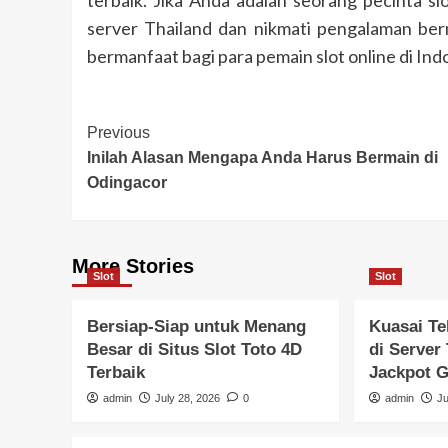
server Thailand dan nikmati pengalaman ber
bermanfaat bagi para pemain slot online di Ind
Post
Previous
Inilah Alasan Mengapa Anda Harus Bermain di
Navigation
Odingacor
More Stories
Slot
Slot
Bersiap-Siap untuk Menang
Kuasai Te
Besar di Situs Slot Toto 4D
di Server
Terbaik
Jackpot G
admin
July 28, 2026
0
admin
J