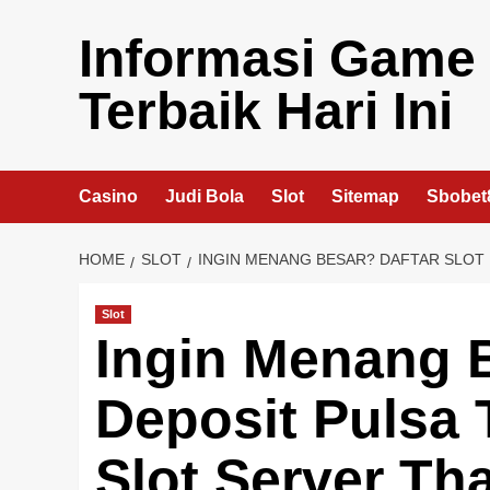
Skip
to
Informasi Game
content
Terbaik Hari Ini
Casino
Judi Bola
Slot
Sitemap
Sbobet
HOME
SLOT
INGIN MENANG BESAR? DAFTAR SLOT 
Slot
Ingin Menang B
Deposit Pulsa 
Slot Server Tha