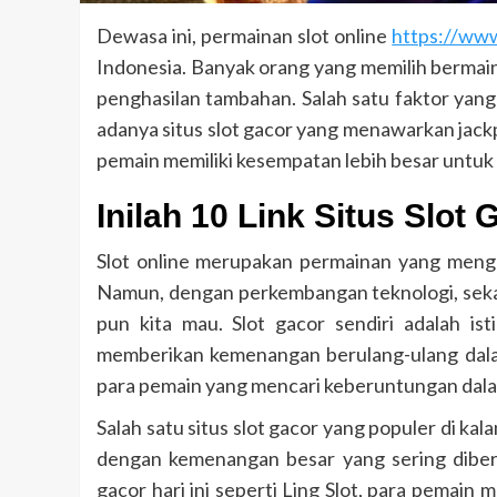
Dewasa ini, permainan slot online
https://ww
Indonesia. Banyak orang yang memilih bermain
penghasilan tambahan. Salah satu faktor yang
adanya situs slot gacor yang menawarkan jackpo
pemain memiliki kesempatan lebih besar untu
Inilah 10 Link Situs Slot 
Slot online merupakan permainan yang menggu
Namun, dengan perkembangan teknologi, sekara
pun kita mau. Slot gacor sendiri adalah i
memberikan kemenangan berulang-ulang dalam 
para pemain yang mencari keberuntungan dalam
Salah satu situs slot gacor yang populer di kala
dengan kemenangan besar yang sering diber
gacor hari ini seperti Ling Slot, para pemain