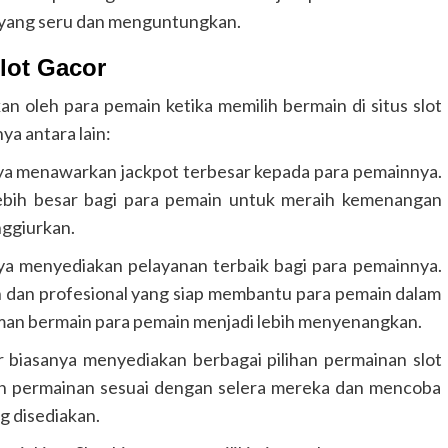
 yang seru dan menguntungkan.
lot Gacor
 oleh para pemain ketika memilih bermain di situs slot
ya antara lain:
nya menawarkan jackpot terbesar kepada para pemainnya.
lebih besar bagi para pemain untuk meraih kemenangan
ggiurkan.
nya menyediakan pelayanan terbaik bagi para pemainnya.
 dan profesional yang siap membantu para pemain dalam
laman bermain para pemain menjadi lebih menyenangkan.
r biasanya menyediakan berbagai pilihan permainan slot
lih permainan sesuai dengan selera mereka dan mencoba
g disediakan.