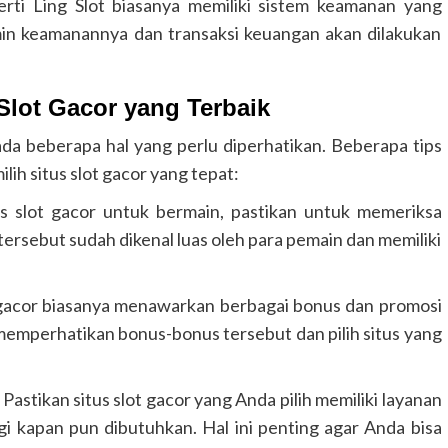
erti Ling Slot biasanya memiliki sistem keamanan yang
amin keamanannya dan transaksi keuangan akan dilakukan
Slot Gacor yang Terbaik
 ada beberapa hal yang perlu diperhatikan. Beberapa tips
ih situs slot gacor yang tepat:
s slot gacor untuk bermain, pastikan untuk memeriksa
 tersebut sudah dikenal luas oleh para pemain dan memiliki
 gacor biasanya menawarkan berbagai bonus dan promosi
memperhatikan bonus-bonus tersebut dan pilih situs yang
Pastikan situs slot gacor yang Anda pilih memiliki layanan
i kapan pun dibutuhkan. Hal ini penting agar Anda bisa