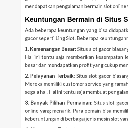
mendapatkan pengalaman bermain slot online
Keuntungan Bermain di Situs S
Ada beberapa keuntungan yang bisa didapatkan
gacor seperti Ling Slot. Beberapa keuntungann
1. Kemenangan Besar:
Situs slot gacor biasa
Hal ini tentu saja memberikan kesempatan 
besar dan mendapatkan profit yang cukup men
2. Pelayanan Terbaik:
Situs slot gacor biasa
Mereka memiliki customer service yang ramah
segala hal. Hal ini tentu saja membuat penga
3. Banyak Pilihan Permainan:
Situs slot gaco
online yang menarik. Para pemain bisa memi
keberuntungan di berbagai jenis mesin slot yan