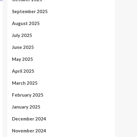
September 2025
August 2025
July 2025
June 2025
May 2025
April 2025
March 2025
February 2025
January 2025
December 2024
November 2024