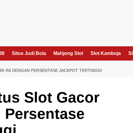
88
Situs Judi Bola
Mahjong Slot
Slot Kamboja
Sl
ARI INI DENGAN PERSENTASE JACKPOT TERTINGGI
itus Slot Gacor
n Persentase
ggi