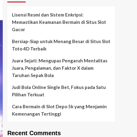
Lisensi Resmi dan Sistem Enkripsi:
Memastikan Keamanan Bermain di Situs Slot
Gacor
Bersiap-Siap untuk Menang Besar di Situs Slot
Toto 4D Terbaik
Juara Sejati: Mengupas Pengaruh Mentalitas
Juara, Pengalaman, dan Faktor X dalam
Taruhan Sepak Bola
Judi Bola Online Single Bet, Fokus pada Satu
Pilihan Terkuat
Cara Bermain di Slot Depo 5k yang Menjamin
Kemenangan Tertinggi
Recent Comments