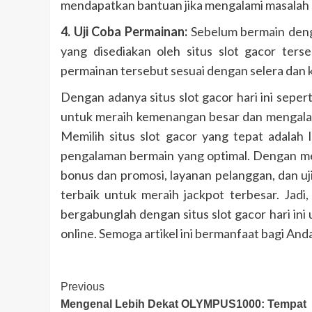
mendapatkan bantuan jika mengalami masalah 
4. Uji Coba Permainan:
Sebelum bermain deng
yang disediakan oleh situs slot gacor ter
permainan tersebut sesuai dengan selera dan
Dengan adanya situs slot gacor hari ini seper
untuk meraih kemenangan besar dan mengala
Memilih situs slot gacor yang tepat adala
pengalaman bermain yang optimal. Dengan mem
bonus dan promosi, layanan pelanggan, dan uj
terbaik untuk meraih jackpot terbesar. Ja
bergabunglah dengan situs slot gacor hari in
online. Semoga artikel ini bermanfaat bagi Anda
Post
Previous
Mengenal Lebih Dekat OLYMPUS1000: Tempat
Navigation