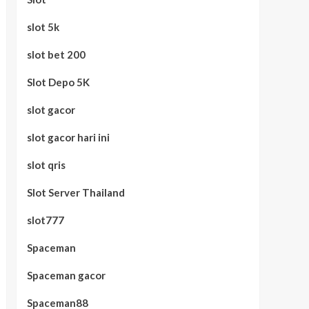
slot 5k
slot bet 200
Slot Depo 5K
slot gacor
slot gacor hari ini
slot qris
Slot Server Thailand
slot777
Spaceman
Spaceman gacor
Spaceman88