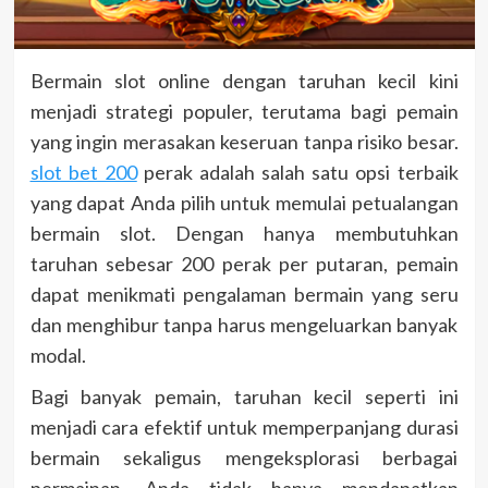
Bermain slot online dengan taruhan kecil kini
menjadi strategi populer, terutama bagi pemain
yang ingin merasakan keseruan tanpa risiko besar.
slot bet 200
perak adalah salah satu opsi terbaik
yang dapat Anda pilih untuk memulai petualangan
bermain slot. Dengan hanya membutuhkan
taruhan sebesar 200 perak per putaran, pemain
dapat menikmati pengalaman bermain yang seru
dan menghibur tanpa harus mengeluarkan banyak
modal.
Bagi banyak pemain, taruhan kecil seperti ini
menjadi cara efektif untuk memperpanjang durasi
bermain sekaligus mengeksplorasi berbagai