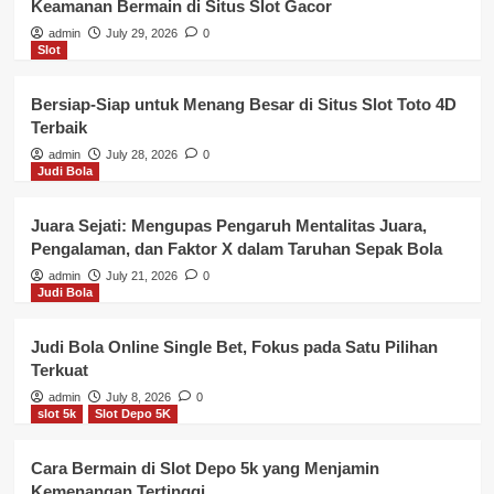
Keamanan Bermain di Situs Slot Gacor
admin
July 29, 2026
0
Slot
Bersiap-Siap untuk Menang Besar di Situs Slot Toto 4D
Terbaik
admin
July 28, 2026
0
Judi Bola
Juara Sejati: Mengupas Pengaruh Mentalitas Juara,
Pengalaman, dan Faktor X dalam Taruhan Sepak Bola
admin
July 21, 2026
0
Judi Bola
Judi Bola Online Single Bet, Fokus pada Satu Pilihan
Terkuat
admin
July 8, 2026
0
slot 5k
Slot Depo 5K
Cara Bermain di Slot Depo 5k yang Menjamin
Kemenangan Tertinggi