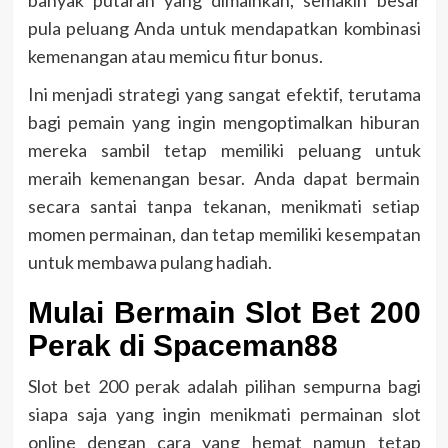
banyak putaran yang dimainkan, semakin besar
pula peluang Anda untuk mendapatkan kombinasi
kemenangan atau memicu fitur bonus.
Ini menjadi strategi yang sangat efektif, terutama
bagi pemain yang ingin mengoptimalkan hiburan
mereka sambil tetap memiliki peluang untuk
meraih kemenangan besar. Anda dapat bermain
secara santai tanpa tekanan, menikmati setiap
momen permainan, dan tetap memiliki kesempatan
untuk membawa pulang hadiah.
Mulai Bermain Slot Bet 200
Perak di Spaceman88
Slot bet 200 perak adalah pilihan sempurna bagi
siapa saja yang ingin menikmati permainan slot
online dengan cara yang hemat namun tetap