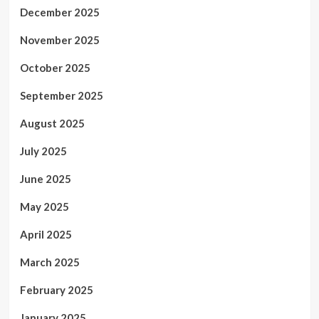
December 2025
November 2025
October 2025
September 2025
August 2025
July 2025
June 2025
May 2025
April 2025
March 2025
February 2025
January 2025