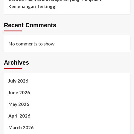
Kemenangan Tertinggi
Recent Comments
No comments to show.
Archives
July 2026
June 2026
May 2026
April 2026
March 2026