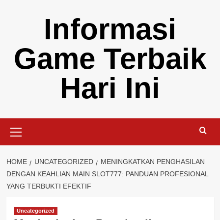
Skip
Informasi
to
content
Game Terbaik
Hari Ini
Primary
Menu
HOME
UNCATEGORIZED
MENINGKATKAN PENGHASILAN
DENGAN KEAHLIAN MAIN SLOT777: PANDUAN PROFESIONAL
YANG TERBUKTI EFEKTIF
Uncategorized