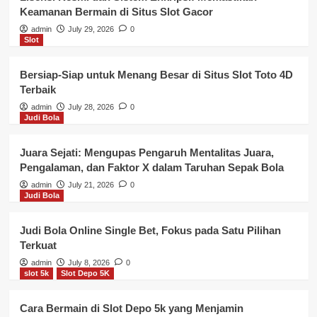
Keamanan Bermain di Situs Slot Gacor
admin
July 29, 2026
0
Slot
Bersiap-Siap untuk Menang Besar di Situs Slot Toto 4D
Terbaik
admin
July 28, 2026
0
Judi Bola
Juara Sejati: Mengupas Pengaruh Mentalitas Juara,
Pengalaman, dan Faktor X dalam Taruhan Sepak Bola
admin
July 21, 2026
0
Judi Bola
Judi Bola Online Single Bet, Fokus pada Satu Pilihan
Terkuat
admin
July 8, 2026
0
slot 5k
Slot Depo 5K
Cara Bermain di Slot Depo 5k yang Menjamin