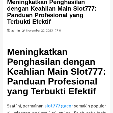
Meningkatkan Penghasilan
dengan Keahlian Main Slot777:
Panduan Profesional yang
Terbukti Efektif
admin
November 22, 2023
0
Meningkatkan
Penghasilan dengan
Keahlian Main Slot777:
Panduan Profesional
yang Terbukti Efektif
Saat ini, permainan
slot777 gacor
semakin populer
di kalangan pecinta judi online. Salah satu jenis