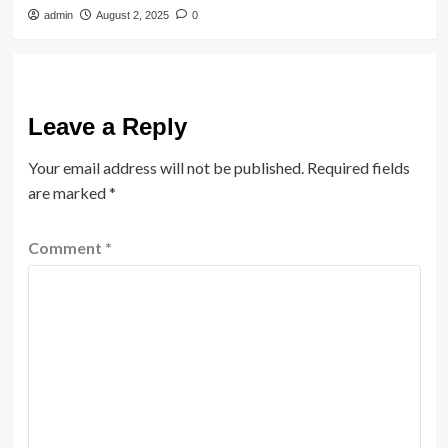
admin
August 2, 2025
0
Leave a Reply
Your email address will not be published.
Required fields
are marked
*
Comment
*