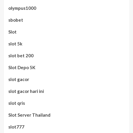
olympus1000
sbobet
Slot
slot 5k
slot bet 200
Slot Depo 5K
slot gacor
slot gacor hari ini
slot qris
Slot Server Thailand
slot777