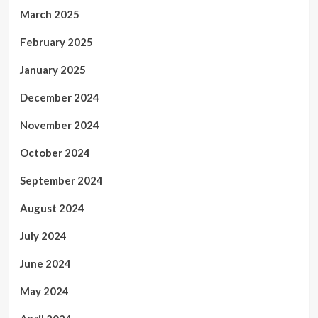
March 2025
February 2025
January 2025
December 2024
November 2024
October 2024
September 2024
August 2024
July 2024
June 2024
May 2024