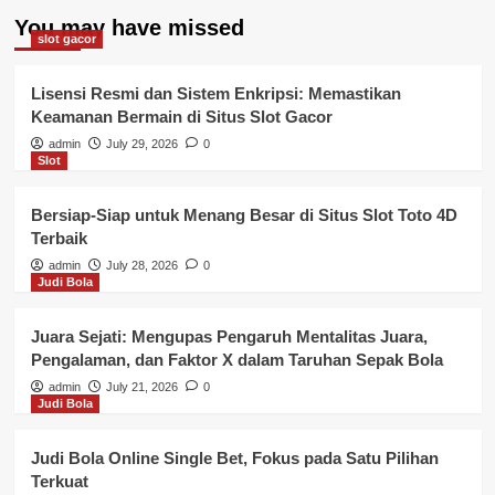
You may have missed
slot gacor
Lisensi Resmi dan Sistem Enkripsi: Memastikan
Keamanan Bermain di Situs Slot Gacor
admin
July 29, 2026
0
Slot
Bersiap-Siap untuk Menang Besar di Situs Slot Toto 4D
Terbaik
admin
July 28, 2026
0
Judi Bola
Juara Sejati: Mengupas Pengaruh Mentalitas Juara,
Pengalaman, dan Faktor X dalam Taruhan Sepak Bola
admin
July 21, 2026
0
Judi Bola
Judi Bola Online Single Bet, Fokus pada Satu Pilihan
Terkuat