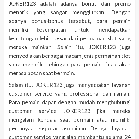
JOKER123 adalah adanya bonus dan promo
menarik yang sangat menggiurkan. Dengan
adanya bonus-bonus tersebut, para pemain
memiliki kesempatan untuk mendapatkan
keuntungan lebih besar dari permainan slot yang
mereka mainkan. Selain itu, JOKER123 juga
menyediakan berbagai macam jenis permainan slot
yang menarik, sehingga para pemain tidak akan
merasa bosan saat bermain.
Selain itu, JOKER123 juga menyediakan layanan
customer service yang professional dan ramah.
Para pemain dapat dengan mudah menghubungi
customer service JOKER123 jika mereka
mengalami kendala saat bermain atau memiliki
pertanyaan seputar permainan. Dengan layanan
customer service yang siap membantu selama 24