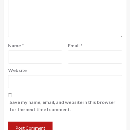
Name
*
Email
*
Website
Save my name, email, and website in this browser
for the next time I comment.