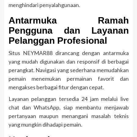
menghindari penyalahgunaan.
Antarmuka Ramah
Pengguna dan Layanan
Pelanggan Profesional
Situs NEYMAR88 dirancang dengan antarmuka
yang mudah digunakan dan responsif di berbagai
perangkat. Navigasi yang sederhana memudahkan
pemain menemukan permainan favorit dan
mengakses berbagai fitur dengan cepat.
Layanan pelanggan tersedia 24 jam melalui live
chat dan WhatsApp, siap membantu menjawab
pertanyaan maupun menangani masalah teknis
yang mungkin dihadapi pemain.