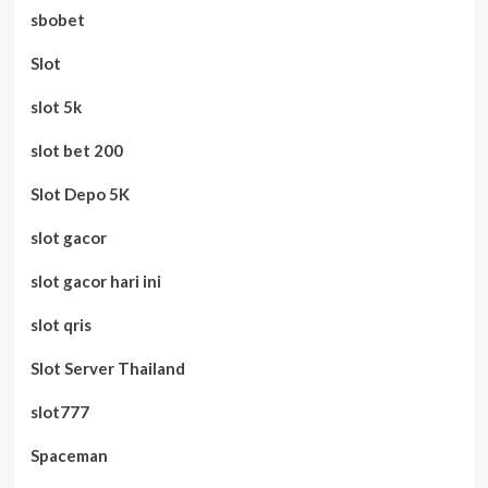
sbobet
Slot
slot 5k
slot bet 200
Slot Depo 5K
slot gacor
slot gacor hari ini
slot qris
Slot Server Thailand
slot777
Spaceman