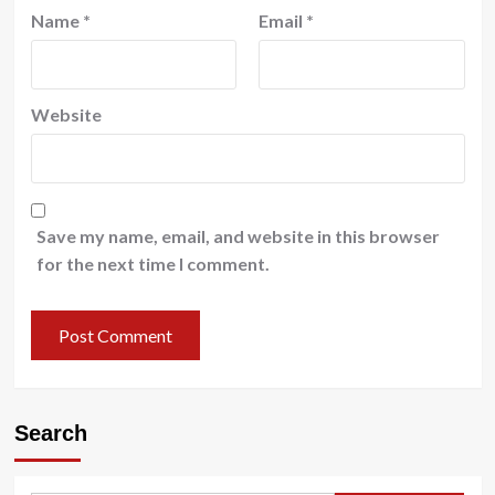
Name
*
Email
*
Website
Save my name, email, and website in this browser
for the next time I comment.
Search