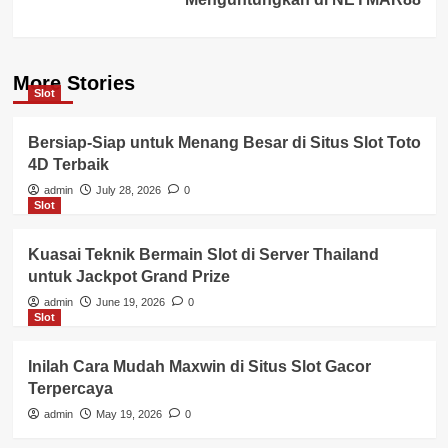
More Stories
Slot
Bersiap-Siap untuk Menang Besar di Situs Slot Toto
4D Terbaik
admin
July 28, 2026
0
Slot
Kuasai Teknik Bermain Slot di Server Thailand
untuk Jackpot Grand Prize
admin
June 19, 2026
0
Slot
Inilah Cara Mudah Maxwin di Situs Slot Gacor
Terpercaya
admin
May 19, 2026
0