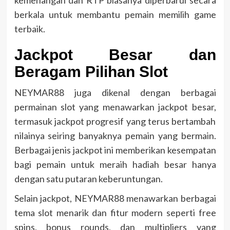
kemenangan dan RTP biasanya diperbarui secara
berkala untuk membantu pemain memilih game
terbaik.
Jackpot Besar dan
Beragam Pilihan Slot
NEYMAR88 juga dikenal dengan berbagai
permainan slot yang menawarkan jackpot besar,
termasuk jackpot progresif yang terus bertambah
nilainya seiring banyaknya pemain yang bermain.
Berbagai jenis jackpot ini memberikan kesempatan
bagi pemain untuk meraih hadiah besar hanya
dengan satu putaran keberuntungan.
Selain jackpot, NEYMAR88 menawarkan berbagai
tema slot menarik dan fitur modern seperti free
spins, bonus rounds, dan multipliers yang