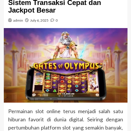
Sistem Transaksi Cepat dan
Jackpot Besar
admin
July 6, 2025
0
Permainan slot online terus menjadi salah satu
hiburan favorit di dunia digital. Seiring dengan
pertumbuhan platform slot yang semakin banyak,