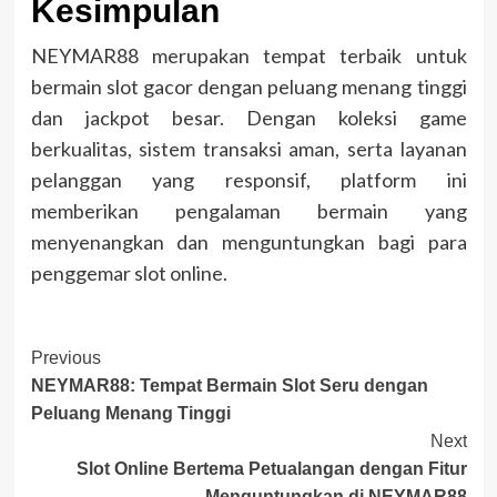
Kesimpulan
NEYMAR88 merupakan tempat terbaik untuk
bermain slot gacor dengan peluang menang tinggi
dan jackpot besar. Dengan koleksi game
berkualitas, sistem transaksi aman, serta layanan
pelanggan yang responsif, platform ini
memberikan pengalaman bermain yang
menyenangkan dan menguntungkan bagi para
penggemar slot online.
Post
Previous
NEYMAR88: Tempat Bermain Slot Seru dengan
Navigation
Peluang Menang Tinggi
Next
Slot Online Bertema Petualangan dengan Fitur
Menguntungkan di NEYMAR88