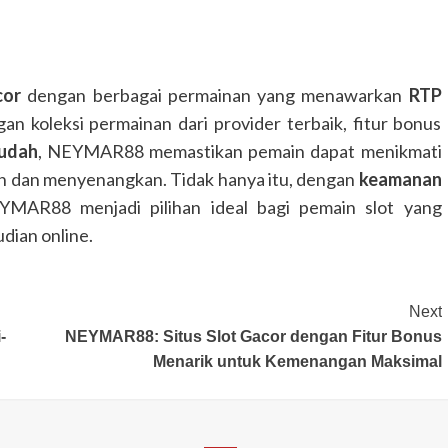
cor
dengan berbagai permainan yang menawarkan
RTP
n koleksi permainan dari provider terbaik, fitur bonus
mudah
, NEYMAR88 memastikan pemain dapat menikmati
 dan menyenangkan. Tidak hanya itu, dengan
keamanan
YMAR88 menjadi pilihan ideal bagi pemain slot yang
dian online.
Next
-
NEYMAR88: Situs Slot Gacor dengan Fitur Bonus
Menarik untuk Kemenangan Maksimal