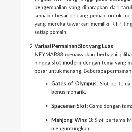
pengembalian yang diharapkan dari taru
semakin besar peluang pemain untuk m
yang mereka tawarkan memiliki RTP ting
setiap pemain.
Variasi Permainan Slot yang Luas
NEYMAR88 menawarkan berbagai pilihan
hingga
slot modern
dengan tema yang men
besar untuk menang. Beberapa permainan 
Gates of Olympus
: Slot bertema
bonus menarik.
Spaceman Slot
: Game dengan tema
Mahjong Wins 3
: Slot bertema M
menguntungkan.