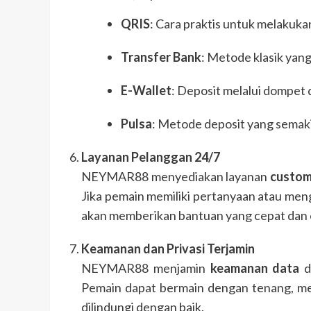
QRIS
: Cara praktis untuk melakuk
Transfer Bank
: Metode klasik yan
E-Wallet
: Deposit melalui dompet d
Pulsa
: Metode deposit yang semaki
Layanan Pelanggan 24/7
NEYMAR88 menyediakan layanan
custom
Jika pemain memiliki pertanyaan atau men
akan memberikan bantuan yang cepat dan e
Keamanan dan Privasi Terjamin
NEYMAR88 menjamin
keamanan data
d
Pemain dapat bermain dengan tenang, me
dilindungi dengan baik.