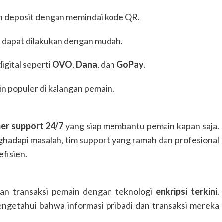
an deposit dengan memindai kode QR.
g dapat dilakukan dengan mudah.
igital seperti
OVO
,
Dana
, dan
GoPay
.
n populer di kalangan pemain.
er support 24/7
yang siap membantu pemain kapan saja.
ghadapi masalah, tim support yang ramah dan profesional
fisien.
an transaksi pemain dengan teknologi
enkripsi terkini
.
ngetahui bahwa informasi pribadi dan transaksi mereka