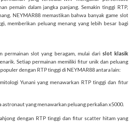
han pemain dalam jangka panjang. Semakin tinggi RTP,
enang. NEYMAR88 memastikan bahwa banyak game slot
gi, memberikan peluang menang yang lebih besar bagi
 permainan slot yang beragam, mulai dari
slot klasik
arik. Setiap permainan memiliki fitur unik dan peluang
populer dengan RTP tinggi di NEYMAR88 antara lain:
 mitologi Yunani yang menawarkan RTP tinggi dan fitur
 astronaut yang menawarkan peluang perkalian x5000.
ahjong dengan RTP tinggi dan fitur scatter hitam yang