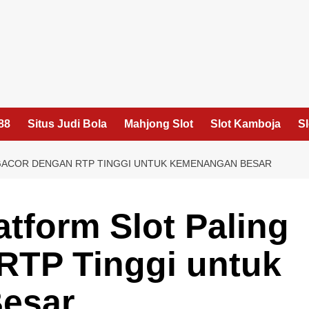
88
Situs Judi Bola
Mahjong Slot
Slot Kamboja
Sl
GACOR DENGAN RTP TINGGI UNTUK KEMENANGAN BESAR
tform Slot Paling
RTP Tinggi untuk
esar