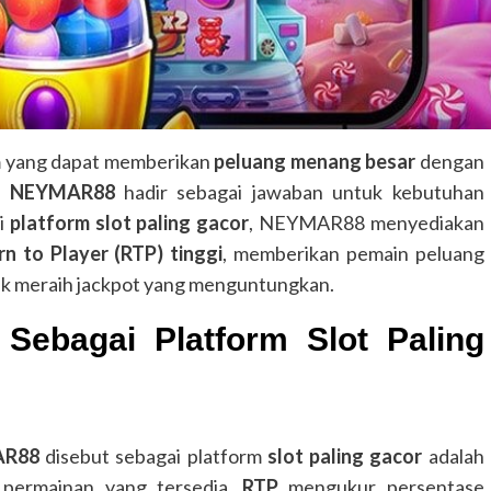
orm yang dapat memberikan
peluang menang besar
dengan
.
NEYMAR88
hadir sebagai jawaban untuk kebutuhan
i
platform slot paling gacor
, NEYMAR88 menyediakan
rn to Player (RTP) tinggi
, memberikan pemain peluang
uk meraih jackpot yang menguntungkan.
ebagai Platform Slot Paling
AR88
disebut sebagai platform
slot paling gacor
adalah
 permainan yang tersedia.
RTP
mengukur persentase