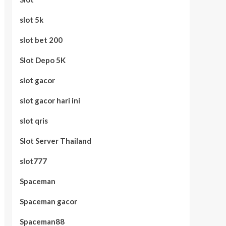
slot 5k
slot bet 200
Slot Depo 5K
slot gacor
slot gacor hari ini
slot qris
Slot Server Thailand
slot777
Spaceman
Spaceman gacor
Spaceman88