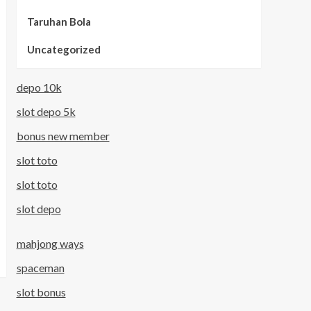
Taruhan Bola
Uncategorized
depo 10k
slot depo 5k
bonus new member
slot toto
slot toto
slot depo
mahjong ways
spaceman
slot bonus