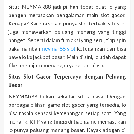
Situs NEYMAR88 jadi pilihan tepat buat lo yang
pengen merasakan pengalaman main slot gacor.
Kenapa? Karena selain punya slot terbaik, situs ini
juga menawarkan peluang menang yang tinggi
banget! Seperti dalam film aksi yang seru, tiap spin
bakal nambah
neymar88 slot
ketegangan dan bisa
bawa lo ke jackpot besar. Main di sini, lo udah dapet
tiket menuju kemenangan yang luar biasa.
Situs Slot Gacor Terpercaya dengan Peluang
Besar
NEYMAR88 bukan sekadar situs biasa. Dengan
berbagai pilihan game slot gacor yang tersedia, lo
bisa rasain sensasi kemenangan setiap saat. Yang
menarik, RTP yang tinggi di tiap game memastikan
lo punya peluang menang besar. Kayak adegan di