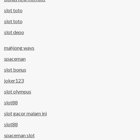
slot toto
slot toto
slot depo
mahjong ways
spaceman
slot bonus
joker123
slot olympus
slot88
slot gacor malam ini
slot88
spaceman slot