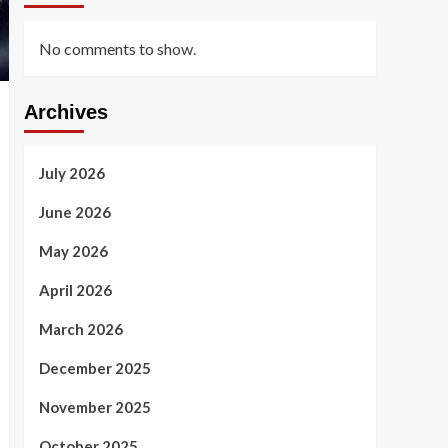
No comments to show.
Archives
July 2026
June 2026
May 2026
April 2026
March 2026
December 2025
November 2025
October 2025