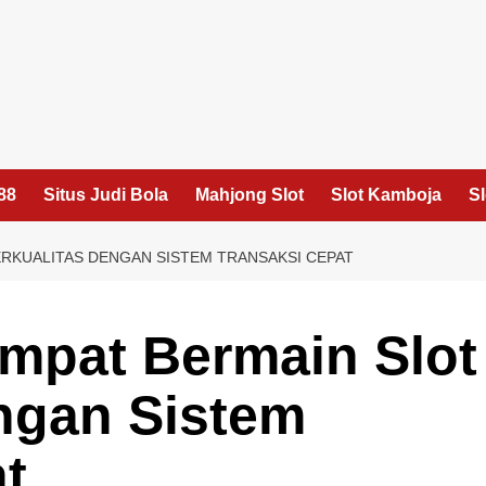
88
Situs Judi Bola
Mahjong Slot
Slot Kamboja
Sl
ERKUALITAS DENGAN SISTEM TRANSAKSI CEPAT
pat Bermain Slot
ngan Sistem
t