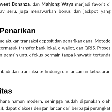
weet Bonanza
, dan
Mahjong Ways
menjadi favorit di
play seru, juga menawarkan bonus dan jackpot yang
Penarikan
akukan transaksi deposit dan penarikan dana. Metode
rmasuk transfer bank lokal, e-wallet, dan QRIS. Proses
n pemain untuk fokus bermain tanpa khawatir tertunda
badi dan transaksi terlindungi dari ancaman kebocoran
itas
hana namun modern, sehingga mudah digunakan oleh
sif, dapat diakses dengan lancar dari berbagai perangkat