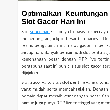
Optimalkan Keuntunga
Slot Gacor Hari Ini
Slot
spaceman
Gacor yaitu basis terpercaya 
memenangkan jackpot besar tiap harinya. Deng
resmi, pengalaman main slot gacor ini be
Setiap hari. Banyak pemain judi slot tentu sa
kemenangan besar dengan RTP live terting
bergabung saat ini pun di situs slot gacor t
dijajakan.
Slot Gacor yaitu situs slot penting yang ditun
yang mudah serta membahagiakan. Dengan lin
pemain dapat meraih kemenangan besar tiap h
namun juga punya RTP live tertinggi yang me