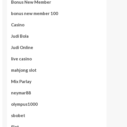
Bonus New Member
bonus new member 100
Casino
Judi Bola
Judi Online
live casino
mahjong slot
Mix Parlay
neymar88
olympus1000
sbobet
Slot