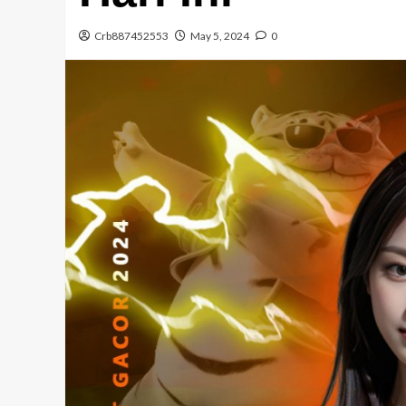
Crb887452553
May 5, 2024
0