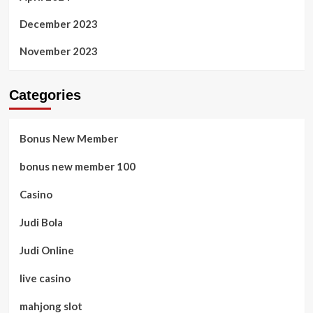
December 2023
November 2023
Categories
Bonus New Member
bonus new member 100
Casino
Judi Bola
Judi Online
live casino
mahjong slot