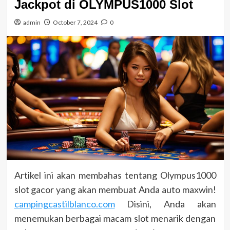
Jackpot di OLYMPUS1000 Slot
admin
October 7, 2024
0
Artikel ini akan membahas tentang Olympus1000
slot gacor yang akan membuat Anda auto maxwin!
campingcastilblanco.com
Disini, Anda akan
menemukan berbagai macam slot menarik dengan