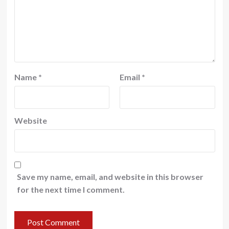
Name
*
Email
*
Website
Save my name, email, and website in this browser
for the next time I comment.