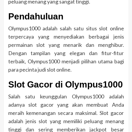
peluang menang yang sangat tinggi.
Pendahuluan
Olympus1000 adalah salah satu situs slot online
terpercaya yang menyediakan berbagai jenis
permainan slot yang menarik dan menghibur.
Dengan tampilan yang elegan dan fitur-fitur
terbaik, Olympus1000 menjadi pilihan utama bagi
para pecinta judi slot online.
Slot Gacor di Olympus1000
Salah satu keunggulan Olympus1000 adalah
adanya slot gacor yang akan membuat Anda
meraih kemenangan secara maksimal. Slot gacor
adalah jenis slot yang memiliki peluang menang
tinggi dan sering memberikan jackpot besar