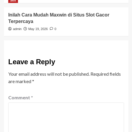
Slot
Inilah Cara Mudah Maxwin di Situs Slot Gacor
Terpercaya
admin
May 19, 2026
0
Leave a Reply
Your email address will not be published.
Required fields
are marked
*
Comment
*