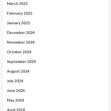
March 2025
February 2025
January 2025
December 2024
November 2024
October 2024
September 2024
August 2024
July 2024
June 2024
May 2024
April 2024