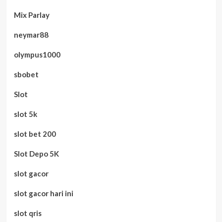
Mix Parlay
neymar88
olympus1000
sbobet
Slot
slot 5k
slot bet 200
Slot Depo 5K
slot gacor
slot gacor hari ini
slot qris