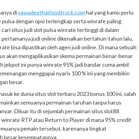
anya di
sawadeethaifoodtruck.com
hal yang kamu perlu
e pulsa dengan opsi terlengkap serta winrate paling
i situs judi slot pulsa winrate tertinggi di dalam
 pertamanya judi online dikenalkan bertahun-tahun lalu,
ate bisa dipastikan oleh agen judi online. Di mana sebuah
agus akan mengaplikasikan skema permainan benar-benar
asih jekpot ini punya winrate 95% jadi bandar cuma ambil
 kemenangan menggapai nyaris 100 % ini yang membikin
gan besar.
uk ke dunia situs slot terbaru 2023 bonus 100 ini, salah
k mainkan semuanya permainan taruhan tanpa harus
yar. Diluar itu di sejumlah permainan situs slot88
n winrate RTP atau Return to Player di mana 95% credit
semuanya pemain tersebut, karenanya tingkat
ih besar kesempatannya.