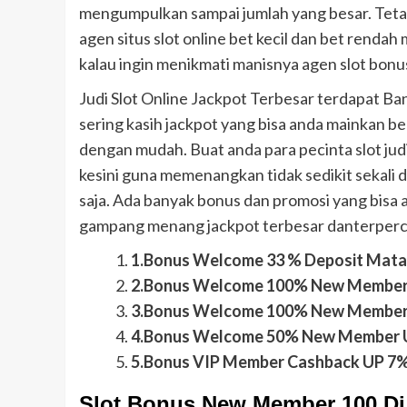
mengumpulkan sampai jumlah yang besar. Teta
agen situs slot online bet kecil dan bet renda
kalau ingin menikmati manisnya agen slot bon
Judi Slot Online Jackpot Terbesar terdapat Ban
sering kasih jackpot yang bisa anda mainkan b
dengan mudah. Buat anda para pecinta slot judi
kesini guna memenangkan tidak sedikit sekali 
saja. Ada banyak bonus dan promosi yang bisa 
gampang menang jackpot terbesar danterpercay
1.Bonus Welcome 33 % Deposit Mata
2.Bonus Welcome 100% New Member
3.Bonus Welcome 100% New Member
4.Bonus Welcome 50% New Member 
5.Bonus VIP Member Cashback UP 7% ,
Slot Bonus New Member 100 D