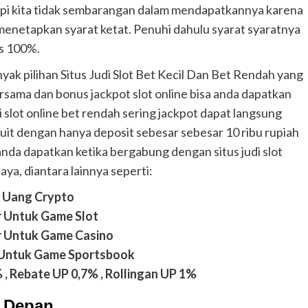
pi kita tidak sembarangan dalam mendapatkannya karena
h menetapkan syarat ketat. Penuhi dahulu syarat syaratnya
us 100%.
yak pilihan Situs Judi Slot Bet Kecil Dan Bet Rendah yang
ersama dan bonus jackpot slot online bisa anda dapatkan
 slot online bet rendah sering jackpot dapat langsung
duit dengan hanya deposit sebesar sebesar 10 ribu rupiah
anda dapatkan ketika bergabung dengan situs judi slot
a, diantara lainnya seperti:
 Uang Crypto
 Untuk Game Slot
 Untuk Game Casino
Untuk Game Sportsbook
 Rebate UP 0,7% , Rollingan UP 1%
i Depan