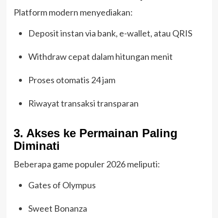
Platform modern menyediakan:
Deposit instan via bank, e-wallet, atau QRIS
Withdraw cepat dalam hitungan menit
Proses otomatis 24 jam
Riwayat transaksi transparan
3. Akses ke Permainan Paling
Diminati
Beberapa game populer 2026 meliputi:
Gates of Olympus
Sweet Bonanza