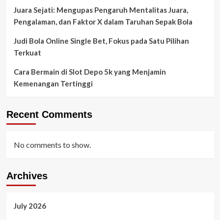
Juara Sejati: Mengupas Pengaruh Mentalitas Juara,
Pengalaman, dan Faktor X dalam Taruhan Sepak Bola
Judi Bola Online Single Bet, Fokus pada Satu Pilihan
Terkuat
Cara Bermain di Slot Depo 5k yang Menjamin
Kemenangan Tertinggi
Recent Comments
No comments to show.
Archives
July 2026