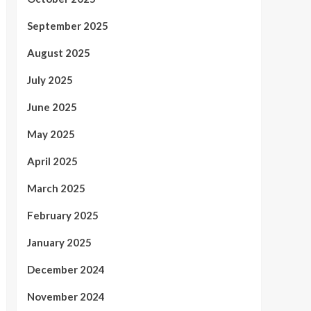
September 2025
August 2025
July 2025
June 2025
May 2025
April 2025
March 2025
February 2025
January 2025
December 2024
November 2024