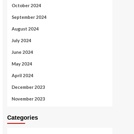
October 2024
September 2024
August 2024
July 2024
June 2024
May 2024
April 2024
December 2023
November 2023
Categories