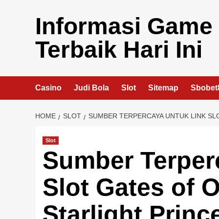
Skip
to
Informasi Game
content
Terbaik Hari Ini
Casino
Judi Bola
Slot
Sitemap
Sbobet
HOME
SLOT
SUMBER TERPERCAYA UNTUK LINK SL
Slot
Sumber Terper
Slot Gates of 
Starlight Prin