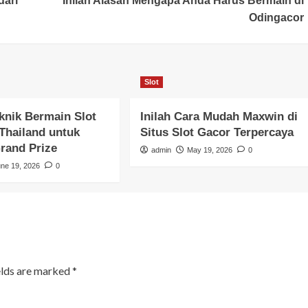
dari
Inilah Alasan Mengapa Anda Harus Bermain di
Odingacor
Slot
knik Bermain Slot
Inilah Cara Mudah Maxwin di
 Thailand untuk
Situs Slot Gacor Terpercaya
rand Prize
admin
May 19, 2026
0
une 19, 2026
0
elds are marked
*