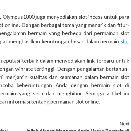
ss, Olympus1000 juga menyediakan slot incess untuk para
ot online. Dengan berbagai tema yang menarik dan fitur-
 pengalaman bermain yang berbeda dari permainan slot
dapat menghasilkan keuntungan besar dalam bermain
slot
reputasi terbaik dalam menyediakan link terbaru untuk
 dengan winrate tertinggi. Dengan pengalaman bertahun-
 ini menjamin kualitas dan keamanan dalam bermain slot
mencoba keberuntungan Anda dengan bermain slot di
rmain yang seru dan menghibur. Semoga artikel ini
ri informasi tentang permainan slot online.
Next