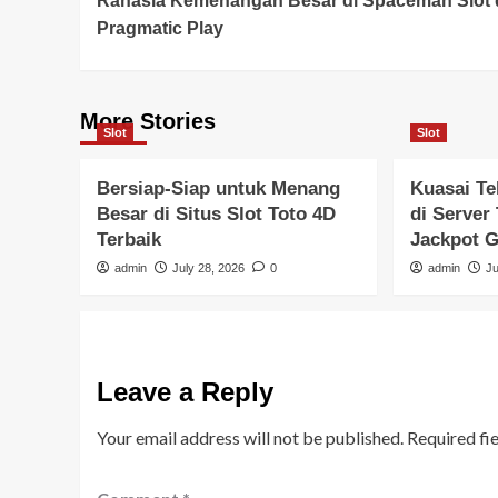
Rahasia Kemenangan Besar di Spaceman Slot 
Navigation
Pragmatic Play
More Stories
Slot
Slot
Bersiap-Siap untuk Menang
Kuasai Te
Besar di Situs Slot Toto 4D
di Server
Terbaik
Jackpot G
admin
July 28, 2026
0
admin
J
Leave a Reply
Your email address will not be published.
Required fi