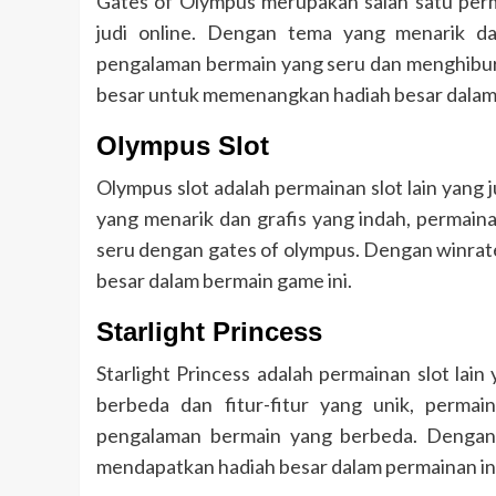
Gates of Olympus merupakan salah satu perm
judi online. Dengan tema yang menarik d
pengalaman bermain yang seru dan menghibur.
besar untuk memenangkan hadiah besar dalam 
Olympus Slot
Olympus slot adalah permainan slot lain yang 
yang menarik dan grafis yang indah, permain
seru dengan gates of olympus. Dengan winrat
besar dalam bermain game ini.
Starlight Princess
Starlight Princess adalah permainan slot la
berbeda dan fitur-fitur yang unik, perma
pengalaman bermain yang berbeda. Dengan 
mendapatkan hadiah besar dalam permainan ini