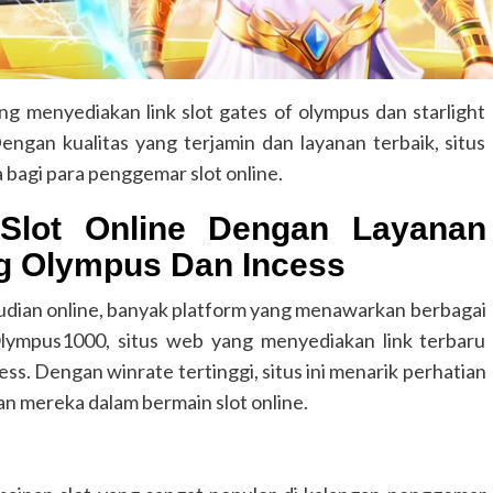
 menyediakan link slot gates of olympus dan starlight
engan kualitas yang terjamin dan layanan terbaik, situs
a bagi para penggemar slot online.
Slot Online Dengan Layanan
g Olympus Dan Incess
dian online, banyak platform yang menawarkan berbagai
 Olympus1000, situs web yang menyediakan link terbaru
ess. Dengan winrate tertinggi, situs ini menarik perhatian
n mereka dalam bermain slot online.