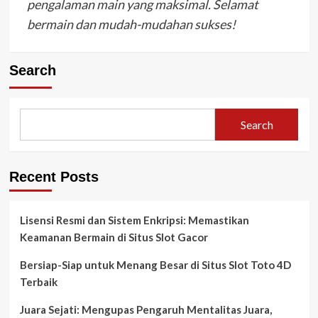
pengalaman main yang maksimal. Selamat
bermain dan mudah-mudahan sukses!
Search
Search
Recent Posts
Lisensi Resmi dan Sistem Enkripsi: Memastikan
Keamanan Bermain di Situs Slot Gacor
Bersiap-Siap untuk Menang Besar di Situs Slot Toto 4D
Terbaik
Juara Sejati: Mengupas Pengaruh Mentalitas Juara,