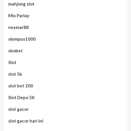
mahjong slot
Mix Parlay
neymar88
olympus1000
sbobet
Slot
slot 5k
slot bet 200
Slot Depo 5K
slot gacor
slot gacor hari ini