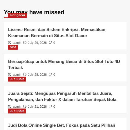
You may have missed
slot gacor
Lisensi Resmi dan Sistem Enkripsi: Memastikan
Keamanan Bermain di Situs Slot Gacor
admin
July 29, 2026
0
Slot
Bersiap-Siap untuk Menang Besar di Situs Slot Toto 4D
Terbaik
admin
July 28, 2026
0
Judi Bola
Juara Sejati: Mengupas Pengaruh Mentalitas Juara,
Pengalaman, dan Faktor X dalam Taruhan Sepak Bola
admin
July 21, 2026
0
Judi Bola
Judi Bola Online Single Bet, Fokus pada Satu Pilihan