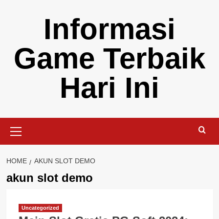
Skip
Informasi
to
content
Game Terbaik
Hari Ini
Primary
Menu
HOME
AKUN SLOT DEMO
akun slot demo
Uncategorized