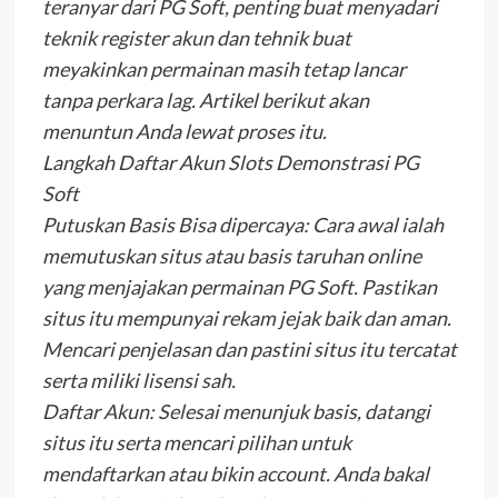
teranyar dari PG Soft, penting buat menyadari
teknik register akun dan tehnik buat
meyakinkan permainan masih tetap lancar
tanpa perkara lag. Artikel berikut akan
menuntun Anda lewat proses itu.
Langkah Daftar Akun Slots Demonstrasi PG
Soft
Putuskan Basis Bisa dipercaya: Cara awal ialah
memutuskan situs atau basis taruhan online
yang menjajakan permainan PG Soft. Pastikan
situs itu mempunyai rekam jejak baik dan aman.
Mencari penjelasan dan pastini situs itu tercatat
serta miliki lisensi sah.
Daftar Akun: Selesai menunjuk basis, datangi
situs itu serta mencari pilihan untuk
mendaftarkan atau bikin account. Anda bakal