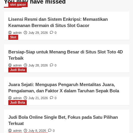
You may have missed
slot gacor
Lisensi Resmi dan Sistem Enkripsi: Memastikan
Keamanan Bermain di Situs Slot Gacor
admin
July 29, 2026
0
Slot
Bersiap-Siap untuk Menang Besar di Situs Slot Toto 4D
Terbaik
admin
July 28, 2026
0
Judi Bola
Juara Sejati: Mengupas Pengaruh Mentalitas Juara,
Pengalaman, dan Faktor X dalam Taruhan Sepak Bola
admin
July 21, 2026
0
Judi Bola
Judi Bola Online Single Bet, Fokus pada Satu Pilihan
Terkuat
admin
July 8, 2026
0