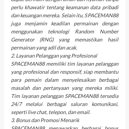
perlu khawatir tentang keamanan data pribadi
dan keuangan mereka. Selain itu, SPACEMAN88
juga menjamin keadilan permainan dengan
menggunakan teknologi Random Number
Generator (RNG) yang memastikan hasil
permainan yang adil dan acak.
2. Layanan Pelanggan yang Profesional
SPACEMAN88 memiliki tim layanan pelanggan
yang profesional dan responsif, siap membantu
para pemain dalam menyelesaikan berbagai
masalah dan pertanyaan yang mereka miliki.
Tim layanan pelanggan SPACEMAN88 tersedia
24/7 melalui berbagai saluran komunikasi,
seperti live chat, telepon, dan email.
3. Bonus dan Promosi Menarik
SPACEMAN88 menawarkan berbagai bonus