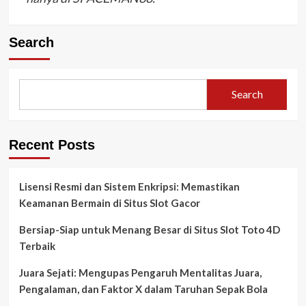
Search
Search
Recent Posts
Lisensi Resmi dan Sistem Enkripsi: Memastikan
Keamanan Bermain di Situs Slot Gacor
Bersiap-Siap untuk Menang Besar di Situs Slot Toto 4D
Terbaik
Juara Sejati: Mengupas Pengaruh Mentalitas Juara,
Pengalaman, dan Faktor X dalam Taruhan Sepak Bola