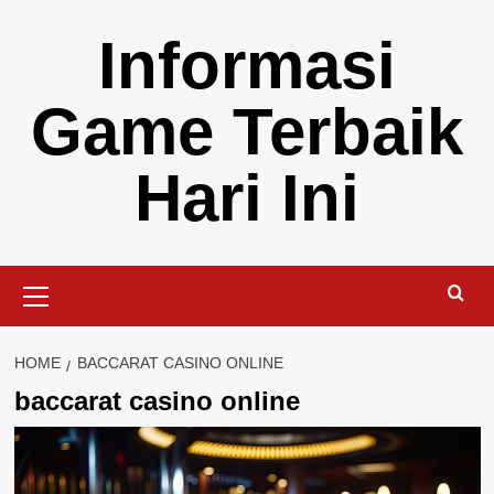
Skip
Informasi
to
content
Game Terbaik
Hari Ini
Primary
Menu
HOME
BACCARAT CASINO ONLINE
baccarat casino online