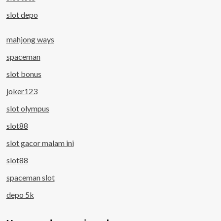
slot depo
mahjong ways
spaceman
slot bonus
joker123
slot olympus
slot88
slot gacor malam ini
slot88
spaceman slot
depo 5k