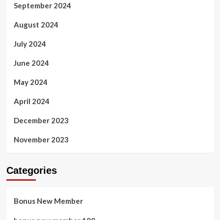
September 2024
August 2024
July 2024
June 2024
May 2024
April 2024
December 2023
November 2023
Categories
Bonus New Member