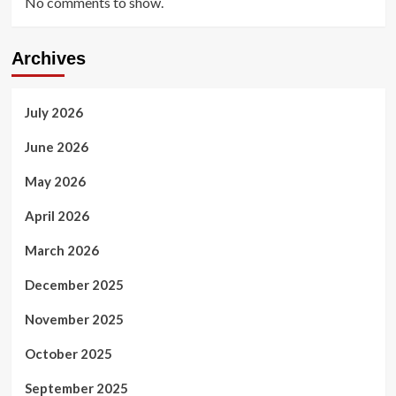
No comments to show.
Archives
July 2026
June 2026
May 2026
April 2026
March 2026
December 2025
November 2025
October 2025
September 2025