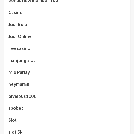
bonus new member 100
Casino
Judi Bola
Judi Online
live casino
mahjong slot
Mix Parlay
neymar88
olympus1000
sbobet
Slot
slot 5k