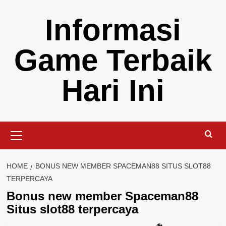
Skip
Informasi
to
content
Game Terbaik
Hari Ini
Primary
Menu
HOME
BONUS NEW MEMBER SPACEMAN88 SITUS SLOT88
TERPERCAYA
Bonus new member Spaceman88
Situs slot88 terpercaya