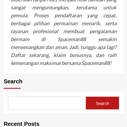
sangat menguntungkan, terutama untuk
pemula. Proses pendaftaran yang cepat,
berbagai pilihan permainan menarik, serta
layanan profesional membuat pengalaman
bermain di Spaceman88 semakin
menyenangkan dan aman. Jadi, tunggu apa lagi?
Daftar sekarang, klaim bonusnya, dan raih
kemenangan maksimal bersama Spaceman88!
Search
Search
Recent Posts