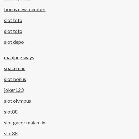
bonus new member
slot toto
slot toto
slot depo
mahjong ways
spaceman
slot bonus
joker123
slot olympus
slot88
slot gacor malam ini
slot88