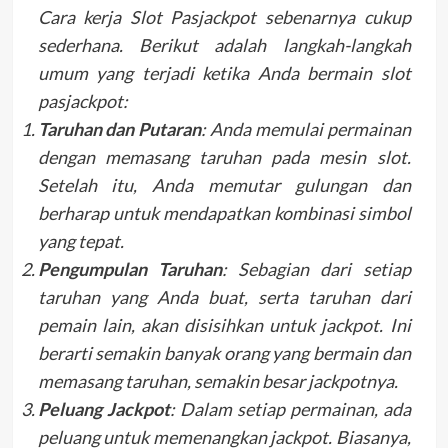
Cara kerja Slot Pasjackpot sebenarnya cukup
sederhana. Berikut adalah langkah-langkah
umum yang terjadi ketika Anda bermain slot
pasjackpot:
Taruhan dan Putaran
: Anda memulai permainan
dengan memasang taruhan pada mesin slot.
Setelah itu, Anda memutar gulungan dan
berharap untuk mendapatkan kombinasi simbol
yang tepat.
Pengumpulan Taruhan
: Sebagian dari setiap
taruhan yang Anda buat, serta taruhan dari
pemain lain, akan disisihkan untuk jackpot. Ini
berarti semakin banyak orang yang bermain dan
memasang taruhan, semakin besar jackpotnya.
Peluang Jackpot
: Dalam setiap permainan, ada
peluang untuk memenangkan jackpot. Biasanya,