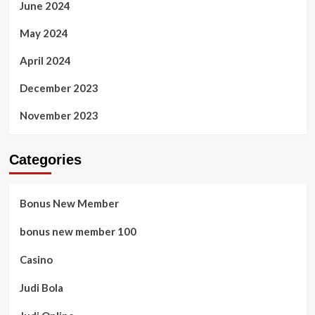
June 2024
May 2024
April 2024
December 2023
November 2023
Categories
Bonus New Member
bonus new member 100
Casino
Judi Bola