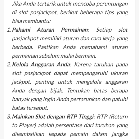
Jika Anda tertarik untuk mencoba peruntungan
di slot pasjackpot, berikut beberapa tips yang
bisa membantu:
Pahami Aturan Permainan
: Setiap slot
pasjackpot memiliki aturan dan cara kerja yang
berbeda. Pastikan Anda memahami aturan
permainan sebelum mulai bermain.
Kelola Anggaran Anda
: Karena taruhan pada
slot pasjackpot dapat mempengaruhi ukuran
jackpot, penting untuk mengelola anggaran
Anda dengan bijak. Tentukan batas berapa
banyak yang ingin Anda pertaruhkan dan patuhi
batas tersebut.
Mainkan Slot dengan RTP Tinggi
: RTP (Return
to Player) adalah persentase dari taruhan yang
dikembalikan kepada pemain dalam jangka