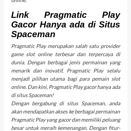
online.
Link Pragmatic Play
Gacor Hanya ada di Situs
Spaceman
Pragmatic Play merupakan salah satu provider
game slot online terbesar dan terpercaya di
dunia. Dengan berbagai jenis permainan yang
menarik dan inovatif, Pragmatic Play selalu
menjadi pilihan utama bagi para pemain slot
online. Dan kini, Pragmatic Play gacor hanya ada
di situs Spaceman!
Dengan bergabung di situs Spaceman, anda
akan mendapatkan akses ke berbagai permainan
Pragmatic Play yang gacor dan memiliki peluang
besar untuk meraih kemenangan. Dengan fitur-