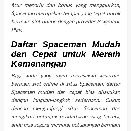
fitur menarik dan bonus yang menggiurkan,
Spaceman merupakan tempat yang tepat untuk
bermain slot online dengan provider Pragmatic
Play.
Daftar Spaceman Mudah
dan Cepat untuk Meraih
Kemenangan
Bagi anda yang ingin merasakan keseruan
bermain slot online di situs Spaceman, daftar
Spaceman mudah dan cepat bisa dilakukan
dengan langkah-langkah sederhana. Cukup
dengan mengunjungi situs Spaceman dan
mengikuti petunjuk pendaftaran yang tertera,
anda bisa segera memulai petualangan bermain