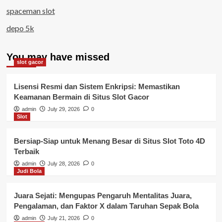
spaceman slot
depo 5k
You may have missed
slot gacor
Lisensi Resmi dan Sistem Enkripsi: Memastikan
Keamanan Bermain di Situs Slot Gacor
admin
July 29, 2026
0
Slot
Bersiap-Siap untuk Menang Besar di Situs Slot Toto 4D
Terbaik
admin
July 28, 2026
0
Judi Bola
Juara Sejati: Mengupas Pengaruh Mentalitas Juara,
Pengalaman, dan Faktor X dalam Taruhan Sepak Bola
admin
July 21, 2026
0