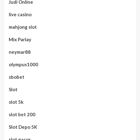
Judi Online
live casino
mahjong slot
Mix Parlay
neymar88
olympus1000
sbobet
Slot
slot 5k
slot bet 200
Slot Depo 5K
slot gacor