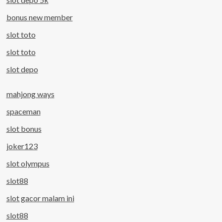
bonus new member
slot toto
slot toto
slot depo
mahjong ways
spaceman
slot bonus
joker123
slot olympus
slot88
slot gacor malam ini
slot88