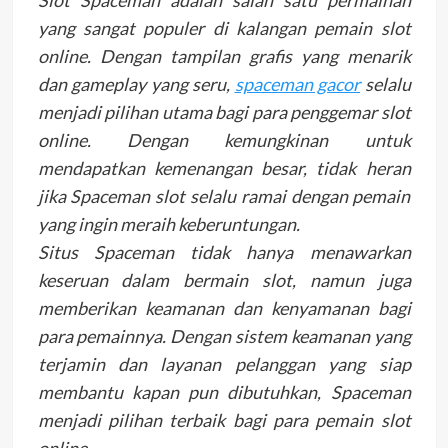
Slot Spaceman adalah salah satu permainan
yang sangat populer di kalangan pemain slot
online. Dengan tampilan grafis yang menarik
dan gameplay yang seru,
spaceman gacor
selalu
menjadi pilihan utama bagi para penggemar slot
online. Dengan kemungkinan untuk
mendapatkan kemenangan besar, tidak heran
jika Spaceman slot selalu ramai dengan pemain
yang ingin meraih keberuntungan.
Situs Spaceman tidak hanya menawarkan
keseruan dalam bermain slot, namun juga
memberikan keamanan dan kenyamanan bagi
para pemainnya. Dengan sistem keamanan yang
terjamin dan layanan pelanggan yang siap
membantu kapan pun dibutuhkan, Spaceman
menjadi pilihan terbaik bagi para pemain slot