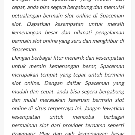
cepat, anda bisa segera bergabung dan memulai
petualangan bermain slot online di Spaceman
slot. Dapatkan kesempatan untuk meraih
kemenangan besar dan nikmati pengalaman
bermain slot online yang seru dan menghibur di
Spaceman.
Dengan berbagai fitur menarik dan kesempatan
untuk meraih kemenangan besar, Spaceman
merupakan tempat yang tepat untuk bermain
slot online. Dengan daftar Spaceman yang
mudah dan cepat, anda bisa segera bergabung
dan mulai merasakan keseruan bermain slot
online di situs terpercaya ini. Jangan lewatkan
kesempatan untuk mencoba berbagai
permainan slot dari provider ternama seperti
Pragmatic Play dan raih kemenangan besar