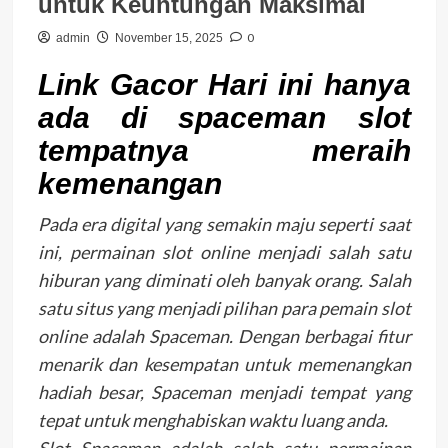
untuk Keuntungan Maksimal
0
admin
November 15, 2025
Link Gacor Hari ini hanya
ada di spaceman slot
tempatnya meraih
kemenangan
Pada era digital yang semakin maju seperti saat
ini, permainan slot online menjadi salah satu
hiburan yang diminati oleh banyak orang. Salah
satu situs yang menjadi pilihan para pemain slot
online adalah Spaceman. Dengan berbagai fitur
menarik dan kesempatan untuk memenangkan
hadiah besar, Spaceman menjadi tempat yang
tepat untuk menghabiskan waktu luang anda.