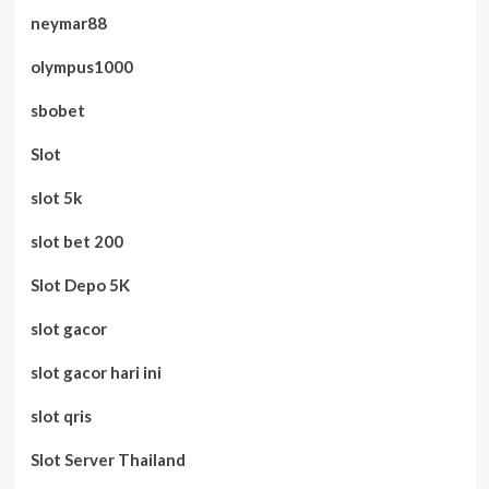
neymar88
olympus1000
sbobet
Slot
slot 5k
slot bet 200
Slot Depo 5K
slot gacor
slot gacor hari ini
slot qris
Slot Server Thailand