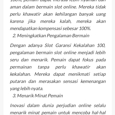
aman dalam bermain slot online. Mereka tidak
perlu khawatir akan kehilangan banyak uang
karena jika mereka kalah, mereka akan
mendapatkan kompensasi sebesar 100%.
Meningkatkan Pengalaman Bermain
Dengan adanya Slot Garansi Kekalahan 100,
pengalaman bermain slot online menjadi lebih
seru dan menarik. Pemain dapat fokus pada
permainan tanpa perlu khawatir akan
kekalahan. Mereka dapat menikmati setiap
putaran dan merasakan sensasi kemenangan
yang lebih nyata.
Menarik Minat Pemain
Inovasi dalam dunia perjudian online selalu
menarik minat pemain untuk mencoba hal-hal