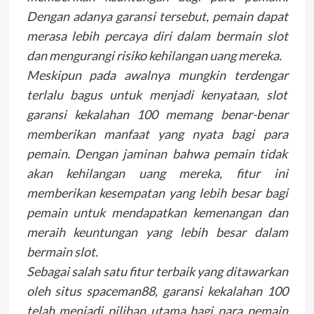
Dengan adanya garansi tersebut, pemain dapat
merasa lebih percaya diri dalam bermain slot
dan mengurangi risiko kehilangan uang mereka.
Meskipun pada awalnya mungkin terdengar
terlalu bagus untuk menjadi kenyataan, slot
garansi kekalahan 100 memang benar-benar
memberikan manfaat yang nyata bagi para
pemain. Dengan jaminan bahwa pemain tidak
akan kehilangan uang mereka, fitur ini
memberikan kesempatan yang lebih besar bagi
pemain untuk mendapatkan kemenangan dan
meraih keuntungan yang lebih besar dalam
bermain slot.
Sebagai salah satu fitur terbaik yang ditawarkan
oleh situs spaceman88, garansi kekalahan 100
telah menjadi pilihan utama bagi para pemain