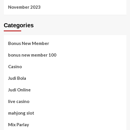
November 2023
Categories
Bonus New Member
bonus new member 100
Casino
Judi Bola
Judi Online
live casino
mahjong slot
Mix Parlay