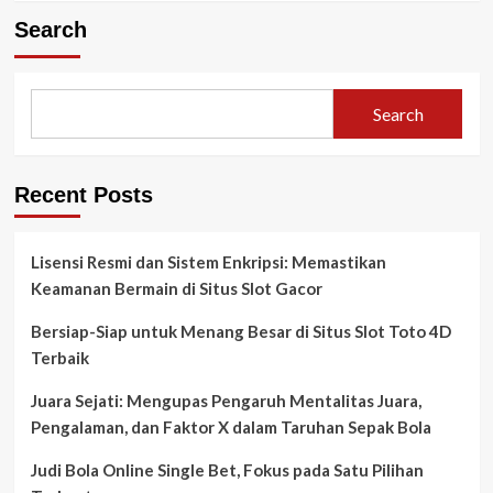
Search
Search
Recent Posts
Lisensi Resmi dan Sistem Enkripsi: Memastikan
Keamanan Bermain di Situs Slot Gacor
Bersiap-Siap untuk Menang Besar di Situs Slot Toto 4D
Terbaik
Juara Sejati: Mengupas Pengaruh Mentalitas Juara,
Pengalaman, dan Faktor X dalam Taruhan Sepak Bola
Judi Bola Online Single Bet, Fokus pada Satu Pilihan