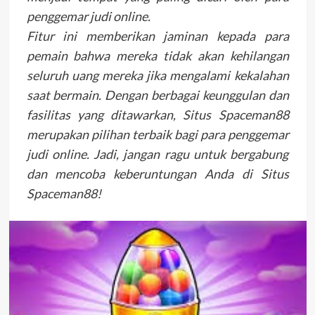
penggemar judi online.
Fitur ini memberikan jaminan kepada para
pemain bahwa mereka tidak akan kehilangan
seluruh uang mereka jika mengalami kekalahan
saat bermain. Dengan berbagai keunggulan dan
fasilitas yang ditawarkan, Situs Spaceman88
merupakan pilihan terbaik bagi para penggemar
judi online. Jadi, jangan ragu untuk bergabung
dan mencoba keberuntungan Anda di Situs
Spaceman88!