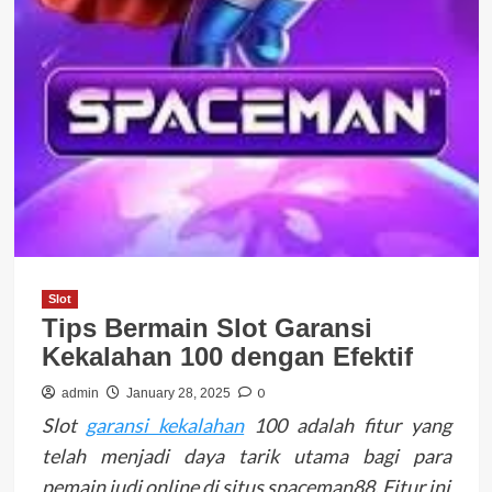
Slot
Tips Bermain Slot Garansi
Kekalahan 100 dengan Efektif
0
admin
January 28, 2025
Slot
garansi kekalahan
100 adalah fitur yang
telah menjadi daya tarik utama bagi para
pemain judi online di situs spaceman88. Fitur ini