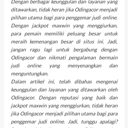
Dengan berbagai keunggulan dan layanan yang
ditawarkan, tidak heran jika Odingacor menjadi
pilihan utama bagi para penggemar judi online.
Dengan jackpot maxwin yang menggiurkan,
para pemain memiliki peluang besar untuk
meraih kemenangan besar di situs ini. Jadi,
jangan ragu lagi untuk bergabung dengan
Odingacor dan nikmati pengalaman bermain
judi online yang menyenangkan dan
menguntungkan.
Dalam artikel ini, telah dibahas mengenai
keunggulan dan layanan yang ditawarkan oleh
Odingacor. Dengan reputasi yang baik dan
jackpot maxwin yang menggiurkan, tidak heran
jika Odingacor menjadi pilihan utama bagi para
penggemar judi online. Jadi, tunggu apalagi?