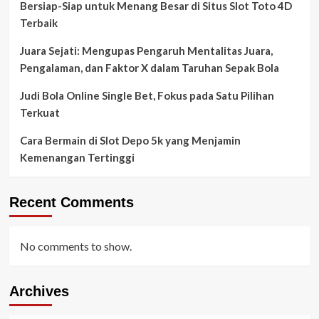
Bersiap-Siap untuk Menang Besar di Situs Slot Toto 4D
Terbaik
Juara Sejati: Mengupas Pengaruh Mentalitas Juara,
Pengalaman, dan Faktor X dalam Taruhan Sepak Bola
Judi Bola Online Single Bet, Fokus pada Satu Pilihan
Terkuat
Cara Bermain di Slot Depo 5k yang Menjamin
Kemenangan Tertinggi
Recent Comments
No comments to show.
Archives