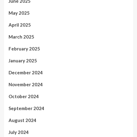
June 2025
May 2025
April 2025
March 2025
February 2025
January 2025
December 2024
November 2024
October 2024
September 2024
August 2024
July 2024