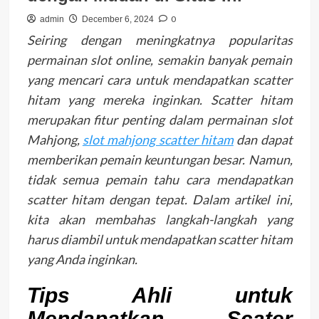
0
admin
December 6, 2024
Seiring dengan meningkatnya popularitas
permainan slot online, semakin banyak pemain
yang mencari cara untuk mendapatkan scatter
hitam yang mereka inginkan. Scatter hitam
merupakan fitur penting dalam permainan slot
Mahjong,
slot mahjong scatter hitam
dan dapat
memberikan pemain keuntungan besar. Namun,
tidak semua pemain tahu cara mendapatkan
scatter hitam dengan tepat. Dalam artikel ini,
kita akan membahas langkah-langkah yang
harus diambil untuk mendapatkan scatter hitam
yang Anda inginkan.
Tips Ahli untuk
Mendapatkan Scater