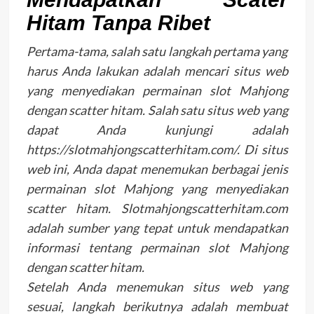
Hitam Tanpa Ribet
Pertama-tama, salah satu langkah pertama yang
harus Anda lakukan adalah mencari situs web
yang menyediakan permainan slot Mahjong
dengan scatter hitam. Salah satu situs web yang
dapat Anda kunjungi adalah
https://slotmahjongscatterhitam.com/. Di situs
web ini, Anda dapat menemukan berbagai jenis
permainan slot Mahjong yang menyediakan
scatter hitam. Slotmahjongscatterhitam.com
adalah sumber yang tepat untuk mendapatkan
informasi tentang permainan slot Mahjong
dengan scatter hitam.
Setelah Anda menemukan situs web yang
sesuai, langkah berikutnya adalah membuat