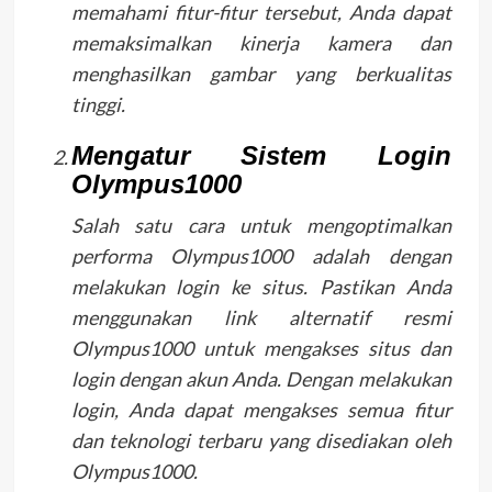
memahami fitur-fitur tersebut, Anda dapat
memaksimalkan kinerja kamera dan
menghasilkan gambar yang berkualitas
tinggi.
Mengatur Sistem Login
Olympus1000
Salah satu cara untuk mengoptimalkan
performa Olympus1000 adalah dengan
melakukan login ke situs. Pastikan Anda
menggunakan link alternatif resmi
Olympus1000 untuk mengakses situs dan
login dengan akun Anda. Dengan melakukan
login, Anda dapat mengakses semua fitur
dan teknologi terbaru yang disediakan oleh
Olympus1000.