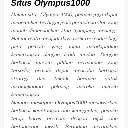
Situs Olympus1000
Dalam situs Olympus1000, pemain juga dapat
menemukan berbagai jenis permainan slot yang
mudah dimenangkan atau "gampang menang".
Hal ini tentu menjadi daya tarik tersendiri bagi
para pemain yang ingin mendapatkan
kemenangan dengan lebih mudah. Dengan
berbagai macam pilihan permainan yang
tersedia, pemain dapat mencoba berbagai
strategi dan teknik bermain untuk
meningkatkan peluang mereka meraih
kemenangan.
Namun, meskipun Olympus1000 menawarkan
berbagai keuntungan dan keunggulan, pemain
tetap harus bermain dengan bijak dan
bertanggung jawab. Perjudian merupakan