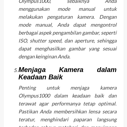
Olympus1000, sebaiknya Anda
menggunakan mode manual untuk
melakukan pengaturan kamera. Dengan
mode manual, Anda dapat mengontrol
berbagai aspek pengambilan gambar, seperti
ISO, shutter speed, dan aperture, sehingga
dapat menghasilkan gambar yang sesuai
dengan keinginan Anda.
Menjaga Kamera dalam
Keadaan Baik
Penting untuk menjaga kamera
Olympus1000 dalam keadaan baik dan
terawat agar performanya tetap optimal.
Pastikan Anda membersihkan lensa secara
teratur, menghindari paparan langsung