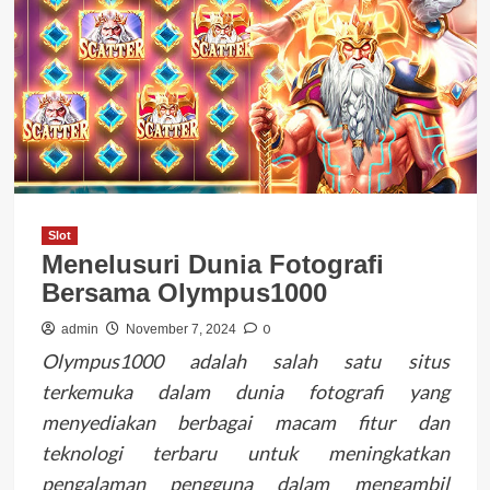
Slot
Menelusuri Dunia Fotografi
Bersama Olympus1000
0
admin
November 7, 2024
Olympus1000 adalah salah satu situs
terkemuka dalam dunia fotografi yang
menyediakan berbagai macam fitur dan
teknologi terbaru untuk meningkatkan
pengalaman pengguna dalam mengambil