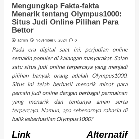
Mengungkap Fakta-fakta
Menarik tentang Olympus1000:
Situs Judi Online Pilihan Para
Bettor
0
admin
November 6, 2024
Pada era digital saat ini, perjudian online
semakin populer di kalangan masyarakat. Salah
satu situs judi online terpercaya yang menjadi
pilihan banyak orang adalah Olympus1000.
Situs ini telah berhasil menarik minat para
pemain judi online dengan berbagai permainan
yang menarik dan tentunya aman serta
terpercaya. Namun, apa sebenarnya rahasia di
balik keberhasilan Olympus1000?
Link Alternatif