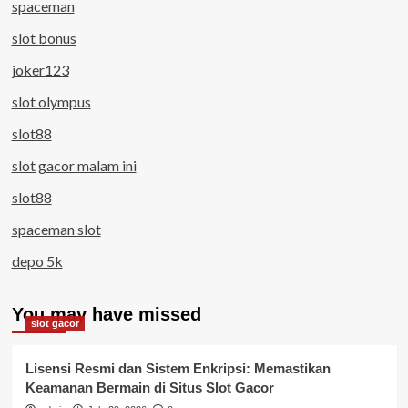
spaceman
slot bonus
joker123
slot olympus
slot88
slot gacor malam ini
slot88
spaceman slot
depo 5k
You may have missed
slot gacor
Lisensi Resmi dan Sistem Enkripsi: Memastikan
Keamanan Bermain di Situs Slot Gacor