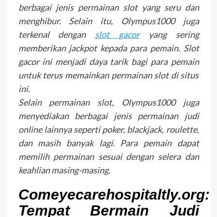
berbagai jenis permainan slot yang seru dan
menghibur. Selain itu, Olympus1000 juga
terkenal dengan
slot gacor
yang sering
memberikan jackpot kepada para pemain. Slot
gacor ini menjadi daya tarik bagi para pemain
untuk terus memainkan permainan slot di situs
ini.
Selain permainan slot, Olympus1000 juga
menyediakan berbagai jenis permainan judi
online lainnya seperti poker, blackjack, roulette,
dan masih banyak lagi. Para pemain dapat
memilih permainan sesuai dengan selera dan
keahlian masing-masing.
Comeyecarehospitaltly.org:
Tempat Bermain Judi