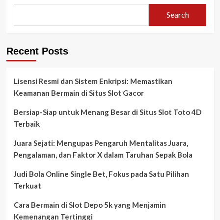
Search
Recent Posts
Lisensi Resmi dan Sistem Enkripsi: Memastikan
Keamanan Bermain di Situs Slot Gacor
Bersiap-Siap untuk Menang Besar di Situs Slot Toto 4D
Terbaik
Juara Sejati: Mengupas Pengaruh Mentalitas Juara,
Pengalaman, dan Faktor X dalam Taruhan Sepak Bola
Judi Bola Online Single Bet, Fokus pada Satu Pilihan
Terkuat
Cara Bermain di Slot Depo 5k yang Menjamin
Kemenangan Tertinggi