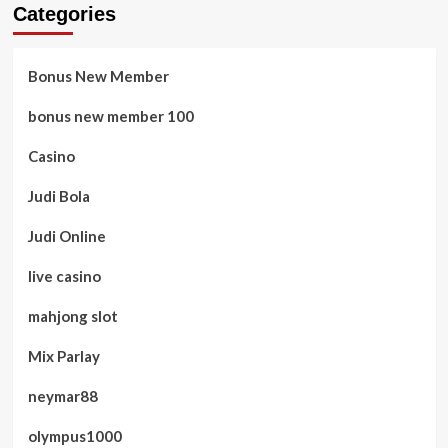
Categories
Bonus New Member
bonus new member 100
Casino
Judi Bola
Judi Online
live casino
mahjong slot
Mix Parlay
neymar88
olympus1000