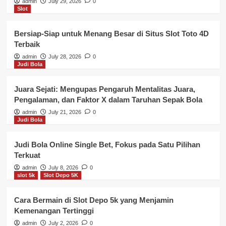
admin
July 29, 2026
0
Slot
Bersiap-Siap untuk Menang Besar di Situs Slot Toto 4D
Terbaik
admin
July 28, 2026
0
Judi Bola
Juara Sejati: Mengupas Pengaruh Mentalitas Juara,
Pengalaman, dan Faktor X dalam Taruhan Sepak Bola
admin
July 21, 2026
0
Judi Bola
Judi Bola Online Single Bet, Fokus pada Satu Pilihan
Terkuat
admin
July 8, 2026
0
slot 5k
Slot Depo 5K
Cara Bermain di Slot Depo 5k yang Menjamin
Kemenangan Tertinggi
admin
July 2, 2026
0