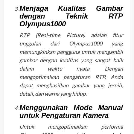
Menjaga Kualitas Gambar
dengan Teknik RTP
Olympus1000
RTP (Real-time Picture) adalah fitur
unggulan dari Olympus1000 yang
memungkinkan pengguna untuk mengambil
gambar dengan kualitas yang sangat baik
dalam waktu nyata. Dengan
mengoptimalkan pengaturan RTP, Anda
dapat menghasilkan gambar yang jernih,
detail, dan warna yang hidup.
Menggunakan Mode Manual
untuk Pengaturan Kamera
Untuk mengoptimalkan performa