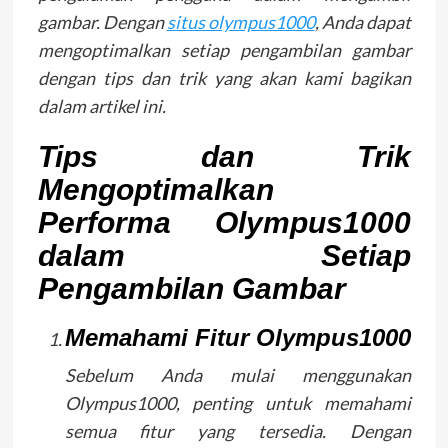
gambar. Dengan
situs olympus1000
, Anda dapat
mengoptimalkan setiap pengambilan gambar
dengan tips dan trik yang akan kami bagikan
dalam artikel ini.
Tips dan Trik
Mengoptimalkan
Performa Olympus1000
dalam Setiap
Pengambilan Gambar
Memahami Fitur Olympus1000
Sebelum Anda mulai menggunakan
Olympus1000, penting untuk memahami
semua fitur yang tersedia. Dengan