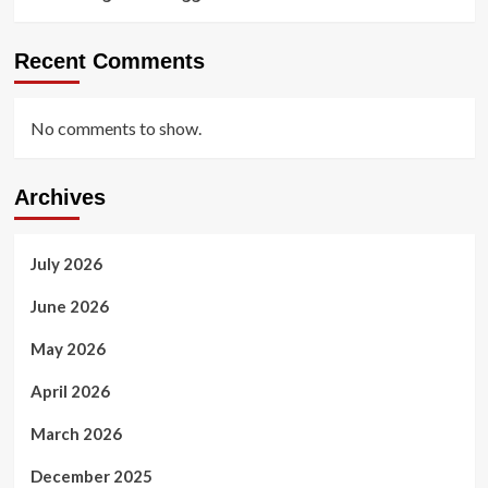
Recent Comments
No comments to show.
Archives
July 2026
June 2026
May 2026
April 2026
March 2026
December 2025