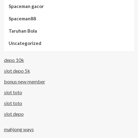
Spaceman gacor
Spaceman88
Taruhan Bola
Uncategorized
depo 10k
slot depo 5k
bonus new member
slot toto
slot toto
slot depo
mahjong ways