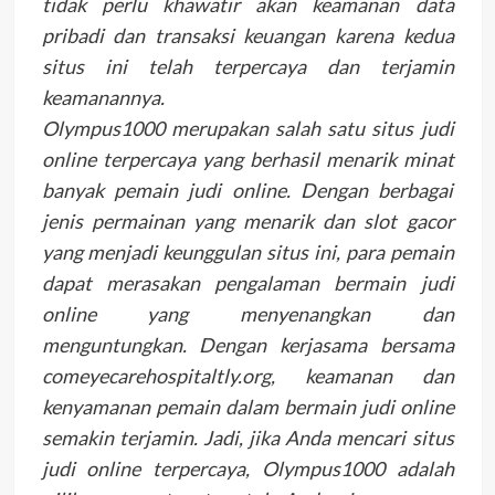
tidak perlu khawatir akan keamanan data
pribadi dan transaksi keuangan karena kedua
situs ini telah terpercaya dan terjamin
keamanannya.
Olympus1000 merupakan salah satu situs judi
online terpercaya yang berhasil menarik minat
banyak pemain judi online. Dengan berbagai
jenis permainan yang menarik dan slot gacor
yang menjadi keunggulan situs ini, para pemain
dapat merasakan pengalaman bermain judi
online yang menyenangkan dan
menguntungkan. Dengan kerjasama bersama
comeyecarehospitaltly.org, keamanan dan
kenyamanan pemain dalam bermain judi online
semakin terjamin. Jadi, jika Anda mencari situs
judi online terpercaya, Olympus1000 adalah