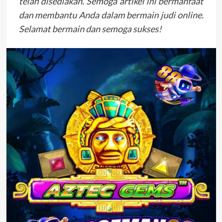
telah disediakan. Semoga artikel ini bermanfaat
dan membantu Anda dalam bermain judi online.
Selamat bermain dan semoga sukses!