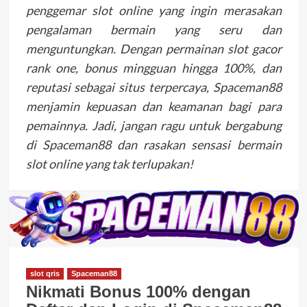
penggemar slot online yang ingin merasakan
pengalaman bermain yang seru dan
menguntungkan. Dengan permainan slot gacor
rank one, bonus mingguan hingga 100%, dan
reputasi sebagai situs terpercaya, Spaceman88
menjamin kepuasan dan keamanan bagi para
pemainnya. Jadi, jangan ragu untuk bergabung
di Spaceman88 dan rasakan sensasi bermain
slot online yang tak terlupakan!
slot qris
Spaceman88
Nikmati Bonus 100% dengan