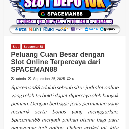
Slot
Spaceman88
Peluang Cuan Besar dengan
Slot Online Terpercaya dari
SPACEMAN88
0
admin
September 25, 2025
Spaceman88 adalah sebuah situs judi slot online
yang telah terbukti dapat dipercaya oleh banyak
pemain. Dengan berbagai jenis permainan yang
menarik serta bonus yang menggiurkan,
Spaceman88 menjadi pilihan utama bagi para
penggemar judi online. Dalam artikel ini, kita