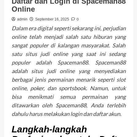
Daftar dan Login di Spaceman88
Online
0
admin
September 16, 2025
Dalam era digital seperti sekarang ini, perjudian
online telah menjadi salah satu hiburan yang
sangat populer di kalangan masyarakat. Salah
satu situs judi online yang saat ini sedang
populer adalah Spaceman88. Spaceman88
adalah situs judi online yang menyediakan
berbagai jenis permainan menarik seperti slot
online, poker, dan sportsbook. Namun, untuk
bisa menikmati semua permainan yang
ditawarkan oleh Spaceman88, Anda terlebih
dahulu harus melakukan login dan daftar akun.
Langkah-langkah