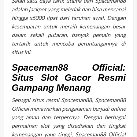
Salah satu daya tarik utama dari Spaceman88
adalah jackpot yang meledak dan bisa mencapai
hingga x5000 lipat dari taruhan awal. Dengan
kesempatan untuk meraih kemenangan besar
dalam sekali putaran, banyak pemain yang
tertarik untuk mencoba peruntungannya di
situs ini.
Spaceman88 Official:
Situs Slot Gacor Resmi
Gampang Menang
Sebagai situs resmi Spaceman88, Spaceman88
Official menawarkan pengalaman berjudi online
yang aman dan terpercaya. Dengan berbagai
permainan slot yang disediakan dan tingkat
kemenangan yang tinggi, Spaceman88 Official