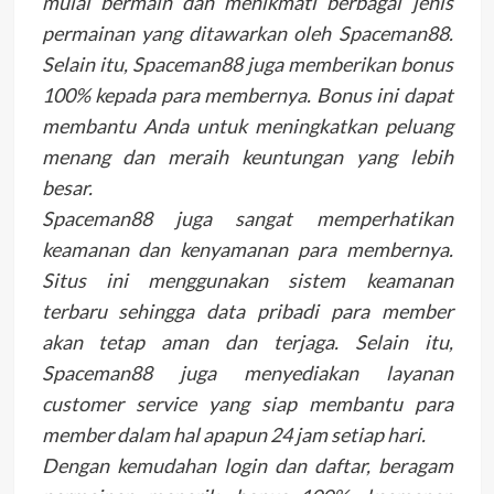
mulai bermain dan menikmati berbagai jenis
permainan yang ditawarkan oleh Spaceman88.
Selain itu, Spaceman88 juga memberikan bonus
100% kepada para membernya. Bonus ini dapat
membantu Anda untuk meningkatkan peluang
menang dan meraih keuntungan yang lebih
besar.
Spaceman88 juga sangat memperhatikan
keamanan dan kenyamanan para membernya.
Situs ini menggunakan sistem keamanan
terbaru sehingga data pribadi para member
akan tetap aman dan terjaga. Selain itu,
Spaceman88 juga menyediakan layanan
customer service yang siap membantu para
member dalam hal apapun 24 jam setiap hari.
Dengan kemudahan login dan daftar, beragam