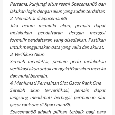
Pertama, kunjungi situs resmi Spaceman88 dan
lakukan login dengan akun yang sudah terdaftar.
2. Mendaftar di Spaceman88
Jika belum memiliki akun, pemain dapat
melakukan pendaftaran dengan mengisi
formulir pendaftaran yang disediakan. Pastikan
untuk menggunakan data yang valid dan akurat.
3. Verifikasi Akun
Setelah mendaftar, pemain perlu melakukan
verifikasi akun untuk mengaktifkan akun mereka
dan mulai bermain.
4. Menikmati Permainan Slot Gacor Rank One
Setelah akun terverifikasi, pemain dapat
langsung menikmati berbagai permainan slot
gacor rank one di Spaceman88.
Spaceman88 adalah pilihan terbaik bagi para