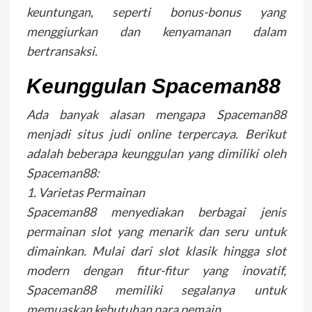
keuntungan, seperti bonus-bonus yang
menggiurkan dan kenyamanan dalam
bertransaksi.
Keunggulan Spaceman88
Ada banyak alasan mengapa Spaceman88
menjadi situs judi online terpercaya. Berikut
adalah beberapa keunggulan yang dimiliki oleh
Spaceman88:
1. Varietas Permainan
Spaceman88 menyediakan berbagai jenis
permainan slot yang menarik dan seru untuk
dimainkan. Mulai dari slot klasik hingga slot
modern dengan fitur-fitur yang inovatif,
Spaceman88 memiliki segalanya untuk
memuaskan kebutuhan para pemain.