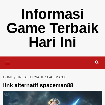
Skip
Informasi
to
content
Game Terbaik
Hari Ini
Primary
Menu
HOME
LINK ALTERNATIF SPACEMAN88
link alternatif spaceman88