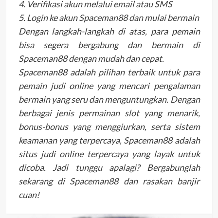
4. Verifikasi akun melalui email atau SMS
5. Login ke akun Spaceman88 dan mulai bermain
Dengan langkah-langkah di atas, para pemain
bisa segera bergabung dan bermain di
Spaceman88 dengan mudah dan cepat.
Spaceman88 adalah pilihan terbaik untuk para
pemain judi online yang mencari pengalaman
bermain yang seru dan menguntungkan. Dengan
berbagai jenis permainan slot yang menarik,
bonus-bonus yang menggiurkan, serta sistem
keamanan yang terpercaya, Spaceman88 adalah
situs judi online terpercaya yang layak untuk
dicoba. Jadi tunggu apalagi? Bergabunglah
sekarang di Spaceman88 dan rasakan banjir
cuan!