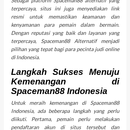
Sebagai platform Spaceman88 alternatif yang
terpercaya, situs ini juga menyediakan link
resmi untuk memastikan keamanan dan
kenyamanan para pemain dalam bermain.
Dengan reputasi yang baik dan layanan yang
terpercaya, Spaceman88 Alternatif menjadi
pilihan yang tepat bagi para pecinta judi online
di Indonesia.
Langkah Sukses Menuju
Kemenangan di
Spaceman88 Indonesia
Untuk meraih kemenangan di Spaceman88
Indonesia, ada beberapa langkah yang perlu
diikuti. Pertama, pemain perlu melakukan
pendaftaran akun di situs tersebut dan