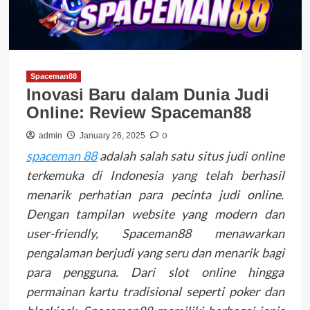
Spaceman88
Inovasi Baru dalam Dunia Judi
Online: Review Spaceman88
0
admin
January 26, 2025
spaceman 88
adalah salah satu situs judi online
terkemuka di Indonesia yang telah berhasil
menarik perhatian para pecinta judi online.
Dengan tampilan website yang modern dan
user-friendly, Spaceman88 menawarkan
pengalaman berjudi yang seru dan menarik bagi
para pengguna. Dari slot online hingga
permainan kartu tradisional seperti poker dan