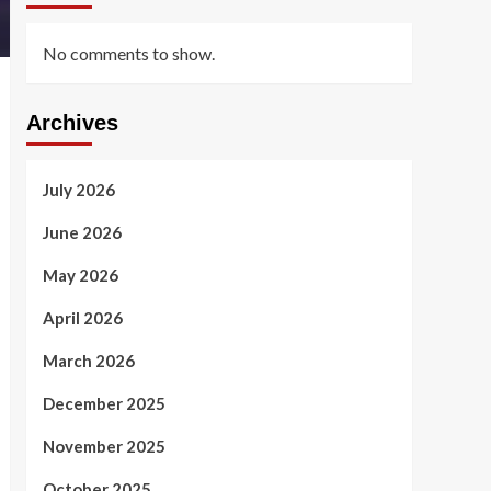
No comments to show.
Archives
July 2026
June 2026
May 2026
April 2026
March 2026
December 2025
November 2025
October 2025