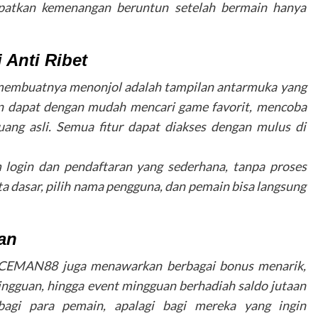
patkan kemenangan beruntun setelah bermain hanya
 Anti Ribet
embuatnya menonjol adalah tampilan antarmuka yang
n dapat dengan mudah mencari game favorit, mencoba
ang asli. Semua fitur dapat diakses dengan mulus di
login dan pendaftaran yang sederhana, tanpa proses
ta dasar, pilih nama pengguna, dan pemain bisa langsung
an
PACEMAN88 juga menawarkan berbagai bonus menarik,
ingguan, hingga event mingguan berhadiah saldo jutaan
bagi para pemain, apalagi bagi mereka yang ingin