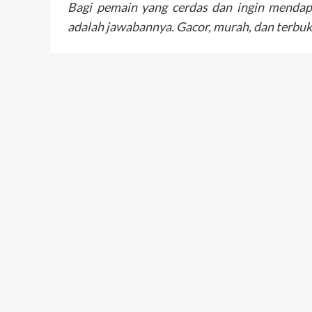
Bagi pemain yang cerdas dan ingin menda
adalah jawabannya. Gacor, murah, dan terbu