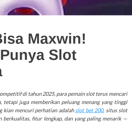
isa Maxwin!
unya Slot
a
ompetitif di tahun 2025, para pemain slot terus mencari
a, tetapi juga memberikan peluang menang yang tinggi
g kian mencuri perhatian adalah
slot bet 200
, situs slot
 berkualitas, fitur lengkap, dan yang paling menarik —