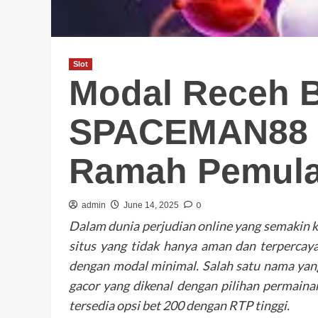
Slot
Modal Receh B
SPACEMAN88 P
Ramah Pemul
0
admin
June 14, 2025
Dalam dunia perjudian online yang semakin k
situs yang tidak hanya aman dan terpercay
dengan modal minimal. Salah satu nama yan
gacor yang dikenal dengan pilihan permainan
tersedia opsi bet 200 dengan RTP tinggi.