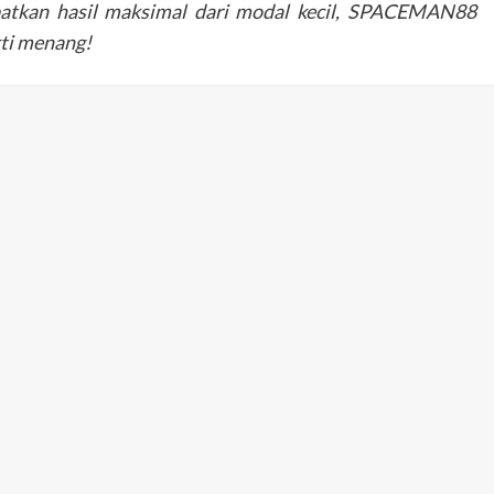
patkan hasil maksimal dari modal kecil, SPACEMAN88
kti menang!