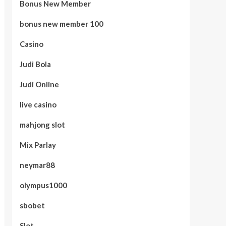
Bonus New Member
bonus new member 100
Casino
Judi Bola
Judi Online
live casino
mahjong slot
Mix Parlay
neymar88
olympus1000
sbobet
Slot