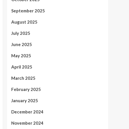
September 2025
August 2025
July 2025
June 2025
May 2025
April 2025
March 2025
February 2025
January 2025
December 2024
November 2024