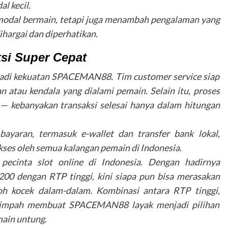
l kecil.
modal bermain, tetapi juga menambah pengalaman yang
hargai dan diperhatikan.
si Super Cepat
jadi kekuatan SPACEMAN88. Tim customer service siap
atau kendala yang dialami pemain. Selain itu, proses
 — kebanyakan transaksi selesai hanya dalam hitungan
yaran, termasuk e-wallet dan transfer bank lokal,
 oleh semua kalangan pemain di Indonesia.
ecinta slot online di Indonesia. Dengan hadirnya
00 dengan RTP tinggi, kini siapa pun bisa merasakan
oh kocek dalam-dalam. Kombinasi antara RTP tinggi,
limpah membuat SPACEMAN88 layak menjadi pilihan
main untung.