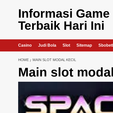
Skip
to
Informasi Game
content
Terbaik Hari Ini
Casino
Judi Bola
Slot
Sitemap
Sbobet
HOME
MAIN SLOT MODAL KECIL
Main slot modal