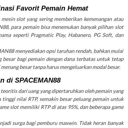
inasi Favorit Pemain Hemat
da mesin slot yang sering memberikan kemenangan atau
N88, para pemain bisa menemukan banyak pilihan slot
ama seperti Pragmatic Play, Habanero, PG Soft, dan
AN88 menyediakan opsi taruhan rendah, bahkan mulai
g besar bagi pemain dengan dana terbatas untuk tetap
 menang besar tanpa harus mengeluarkan modal besar.
an di SPACEMAN88
 teoritis dari uang yang dipertaruhkan oleh pemain yang
 tinggi nilai RTP, semakin besar peluang pemain untuk
me slot memiliki RTP di atas 95%, dan beberapa game
jadi surga bagi pemburu maxwin. Tidak heran banyak