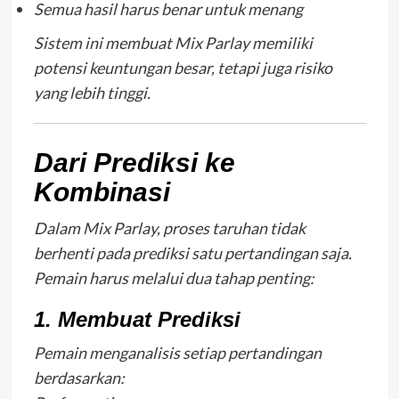
Semua hasil harus benar untuk menang
Sistem ini membuat Mix Parlay memiliki
potensi keuntungan besar, tetapi juga risiko
yang lebih tinggi.
Dari Prediksi ke
Kombinasi
Dalam Mix Parlay, proses taruhan tidak
berhenti pada prediksi satu pertandingan saja.
Pemain harus melalui dua tahap penting:
1. Membuat Prediksi
Pemain menganalisis setiap pertandingan
berdasarkan: