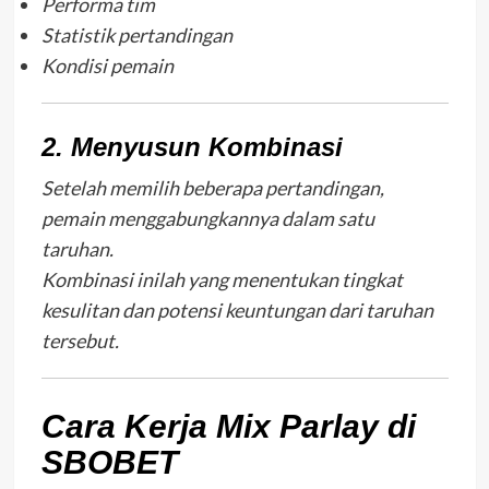
Performa tim
Statistik pertandingan
Kondisi pemain
2. Menyusun Kombinasi
Setelah memilih beberapa pertandingan,
pemain menggabungkannya dalam satu
taruhan.
Kombinasi inilah yang menentukan tingkat
kesulitan dan potensi keuntungan dari taruhan
tersebut.
Cara Kerja Mix Parlay di
SBOBET