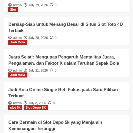
admin
July 29, 2026
0
Slot
Bersiap-Siap untuk Menang Besar di Situs Slot Toto 4D
Terbaik
admin
July 28, 2026
0
Judi Bola
Juara Sejati: Mengupas Pengaruh Mentalitas Juara,
Pengalaman, dan Faktor X dalam Taruhan Sepak Bola
admin
July 21, 2026
0
Judi Bola
Judi Bola Online Single Bet, Fokus pada Satu Pilihan
Terkuat
admin
July 8, 2026
0
slot 5k
Slot Depo 5K
Cara Bermain di Slot Depo 5k yang Menjamin
Kemenangan Tertinggi