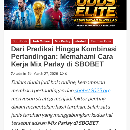
Judi Bola
Judi Online
Mix Parlay
sbobet
Taruhan Bola
Dari Prediksi Hingga Kombinasi
Pertandingan: Memahami Cara
Kerja Mix Parlay di SBOBET
0
admin
March 27, 2026
Dalam dunia judi bola online, kemampuan
membaca pertandingan dan
sbobet2025.org
menyusun strategi menjadi faktor penting
dalam menentukan hasil taruhan. Salah satu
jenis taruhan yang menggabungkan kedua hal
tersebut adalah
Mix Parlay di SBOBET
.