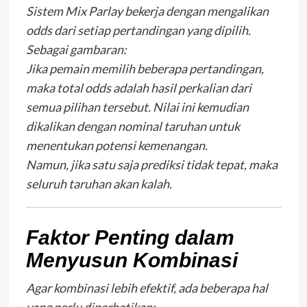
Sistem Mix Parlay bekerja dengan mengalikan
odds dari setiap pertandingan yang dipilih.
Sebagai gambaran:
Jika pemain memilih beberapa pertandingan,
maka total odds adalah hasil perkalian dari
semua pilihan tersebut. Nilai ini kemudian
dikalikan dengan nominal taruhan untuk
menentukan potensi kemenangan.
Namun, jika satu saja prediksi tidak tepat, maka
seluruh taruhan akan kalah.
Faktor Penting dalam
Menyusun Kombinasi
Agar kombinasi lebih efektif, ada beberapa hal