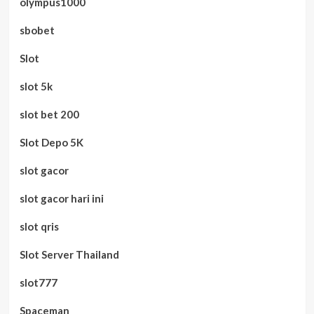
olympus1000
sbobet
Slot
slot 5k
slot bet 200
Slot Depo 5K
slot gacor
slot gacor hari ini
slot qris
Slot Server Thailand
slot777
Spaceman