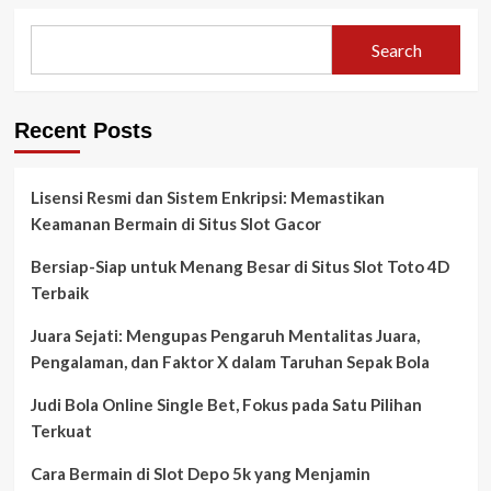
Search
Recent Posts
Lisensi Resmi dan Sistem Enkripsi: Memastikan
Keamanan Bermain di Situs Slot Gacor
Bersiap-Siap untuk Menang Besar di Situs Slot Toto 4D
Terbaik
Juara Sejati: Mengupas Pengaruh Mentalitas Juara,
Pengalaman, dan Faktor X dalam Taruhan Sepak Bola
Judi Bola Online Single Bet, Fokus pada Satu Pilihan
Terkuat
Cara Bermain di Slot Depo 5k yang Menjamin