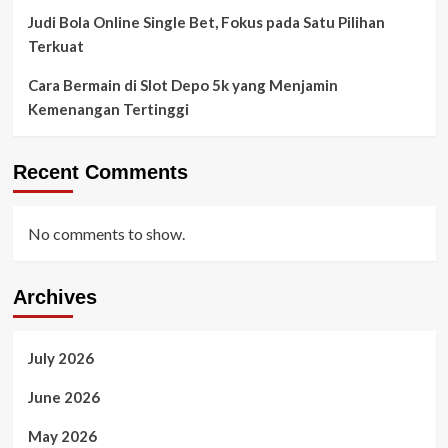
Judi Bola Online Single Bet, Fokus pada Satu Pilihan
Terkuat
Cara Bermain di Slot Depo 5k yang Menjamin
Kemenangan Tertinggi
Recent Comments
No comments to show.
Archives
July 2026
June 2026
May 2026