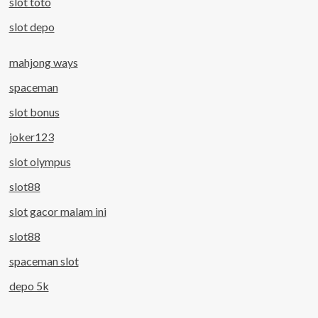
slot toto
slot depo
mahjong ways
spaceman
slot bonus
joker123
slot olympus
slot88
slot gacor malam ini
slot88
spaceman slot
depo 5k