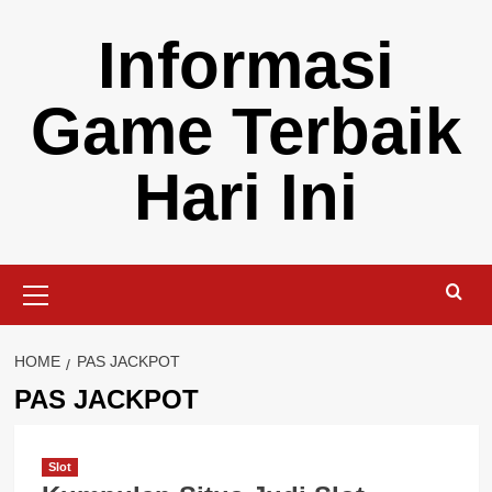
Skip
Informasi
to
content
Game Terbaik
Hari Ini
Primary
Menu
HOME
PAS JACKPOT
PAS JACKPOT
Slot