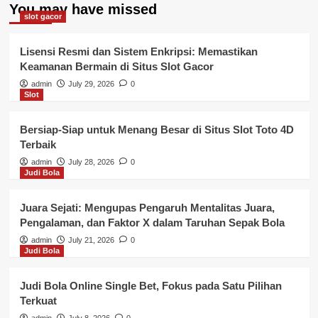
You may have missed
slot gacor
Lisensi Resmi dan Sistem Enkripsi: Memastikan
Keamanan Bermain di Situs Slot Gacor
admin
July 29, 2026
0
Slot
Bersiap-Siap untuk Menang Besar di Situs Slot Toto 4D
Terbaik
admin
July 28, 2026
0
Judi Bola
Juara Sejati: Mengupas Pengaruh Mentalitas Juara,
Pengalaman, dan Faktor X dalam Taruhan Sepak Bola
admin
July 21, 2026
0
Judi Bola
Judi Bola Online Single Bet, Fokus pada Satu Pilihan
Terkuat