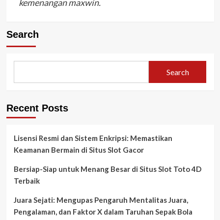
kemenangan maxwin.
Search
Search
Recent Posts
Lisensi Resmi dan Sistem Enkripsi: Memastikan
Keamanan Bermain di Situs Slot Gacor
Bersiap-Siap untuk Menang Besar di Situs Slot Toto 4D
Terbaik
Juara Sejati: Mengupas Pengaruh Mentalitas Juara,
Pengalaman, dan Faktor X dalam Taruhan Sepak Bola