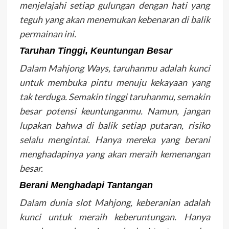
menjelajahi setiap gulungan dengan hati yang
teguh yang akan menemukan kebenaran di balik
permainan ini.
Taruhan Tinggi, Keuntungan Besar
Dalam Mahjong Ways, taruhanmu adalah kunci
untuk membuka pintu menuju kekayaan yang
tak terduga. Semakin tinggi taruhanmu, semakin
besar potensi keuntunganmu. Namun, jangan
lupakan bahwa di balik setiap putaran, risiko
selalu mengintai. Hanya mereka yang berani
menghadapinya yang akan meraih kemenangan
besar.
Berani Menghadapi Tantangan
Dalam dunia slot Mahjong, keberanian adalah
kunci untuk meraih keberuntungan. Hanya