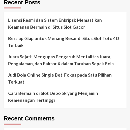
Recent Posts
Lisensi Resmi dan Sistem Enkripsi: Memastikan
Keamanan Bermain di Situs Slot Gacor
Bersiap-Siap untuk Menang Besar di Situs Slot Toto 4D
Terbaik
Juara Sejati: Mengupas Pengaruh Mentalitas Juara,
Pengalaman, dan Faktor X dalam Taruhan Sepak Bola
Judi Bola Online Single Bet, Fokus pada Satu Pilihan
Terkuat
Cara Bermain di Slot Depo 5k yang Menjamin
Kemenangan Tertinggi
Recent Comments