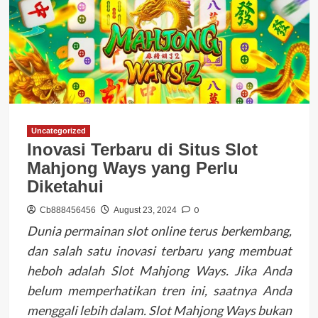
Uncategorized
Inovasi Terbaru di Situs Slot
Mahjong Ways yang Perlu
Diketahui
0
Cb888456456
August 23, 2024
Dunia permainan slot online terus berkembang,
dan salah satu inovasi terbaru yang membuat
heboh adalah Slot Mahjong Ways. Jika Anda
belum memperhatikan tren ini, saatnya Anda
menggali lebih dalam. Slot Mahjong Ways bukan