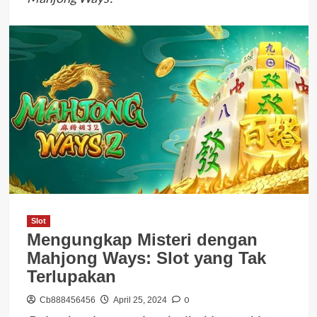
Slot
Mengungkap Misteri dengan
Mahjong Ways: Slot yang Tak
Terlupakan
0
Cb888456456
April 25, 2024