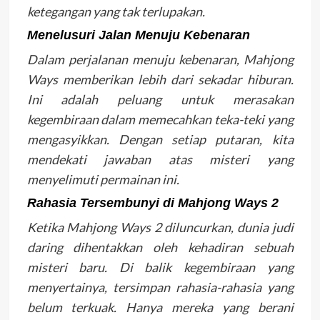
ketegangan yang tak terlupakan.
Menelusuri Jalan Menuju Kebenaran
Dalam perjalanan menuju kebenaran, Mahjong
Ways memberikan lebih dari sekadar hiburan.
Ini adalah peluang untuk merasakan
kegembiraan dalam memecahkan teka-teki yang
mengasyikkan. Dengan setiap putaran, kita
mendekati jawaban atas misteri yang
menyelimuti permainan ini.
Rahasia Tersembunyi di Mahjong Ways 2
Ketika Mahjong Ways 2 diluncurkan, dunia judi
daring dihentakkan oleh kehadiran sebuah
misteri baru. Di balik kegembiraan yang
menyertainya, tersimpan rahasia-rahasia yang
belum terkuak. Hanya mereka yang berani