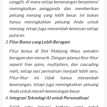
canggih, di mana setiap kemenangan berpotensi
meningkatkan pengganda dan memberikan
peluang menang yang lebih besar. Ini bukan
hanya meningkatkan peluang Anda untuk
menang, tetapi juga menambah keseruan setiap
putaran.
Fitur Bonus yang Lebih Beragam
Fitur bonus di Slot Mahjong Ways semakin
beragam dan menarik. Dengan adanya fitur-fitur
seperti free spins, multipliers, dan cascading
reels, setiap sesi permainan menjadi lebih seru.
Fitur-fitur ini tidak hanya menambah
kesenangan, tetapi juga meningkatkan peluang
Anda untuk meraih kemenangan besar.
Integrasi Teknologi AI untuk Personalisasi
Salah satu inovasi terbaru yang patut