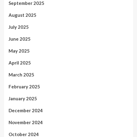
September 2025
August 2025
July 2025
June 2025
May 2025
April 2025
March 2025
February 2025
January 2025
December 2024
November 2024
October 2024