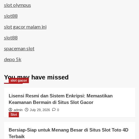
slot olympus
slot88
slot gacor malam ini
slot88
spaceman slot
depo 5k
You may have missed
slot gacor
Lisensi Resmi dan Sistem Enkripsi: Memastikan
Keamanan Bermain di Situs Slot Gacor
admin
July 29, 2026
0
Slot
Bersiap-Siap untuk Menang Besar di Situs Slot Toto 4D
Terbaik