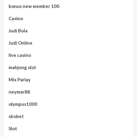
bonus new member 100
Casino
Judi Bola
Judi Online
live casino
mahjong slot
Mix Parlay
neymar88
olympus1000
sbobet
Slot