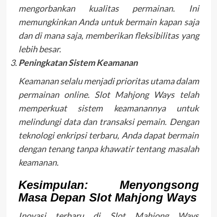
mengorbankan kualitas permainan. Ini
memungkinkan Anda untuk bermain kapan saja
dan di mana saja, memberikan fleksibilitas yang
lebih besar.
Peningkatan Sistem Keamanan
Keamanan selalu menjadi prioritas utama dalam
permainan online. Slot Mahjong Ways telah
memperkuat sistem keamanannya untuk
melindungi data dan transaksi pemain. Dengan
teknologi enkripsi terbaru, Anda dapat bermain
dengan tenang tanpa khawatir tentang masalah
keamanan.
Kesimpulan: Menyongsong
Masa Depan Slot Mahjong Ways
Inovasi terbaru di Slot Mahjong Ways