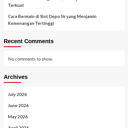
Terkuat
Cara Bermain di Slot Depo 5k yang Menjamin
Kemenangan Tertinggi
Recent Comments
No comments to show.
Archives
July 2026
June 2026
May 2026
April 2026