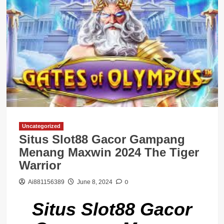
Uncategorized
Situs Slot88 Gacor Gampang
Menang Maxwin 2024 The Tiger
Warrior
0
Ai881156389
June 8, 2024
Situs Slot88 Gacor