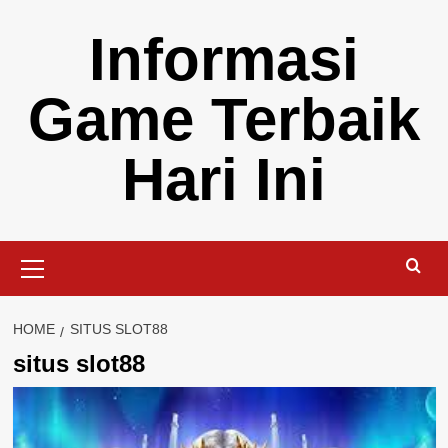
Skip
Informasi
to
content
Game Terbaik
Hari Ini
Primary
Menu
HOME
SITUS SLOT88
situs slot88