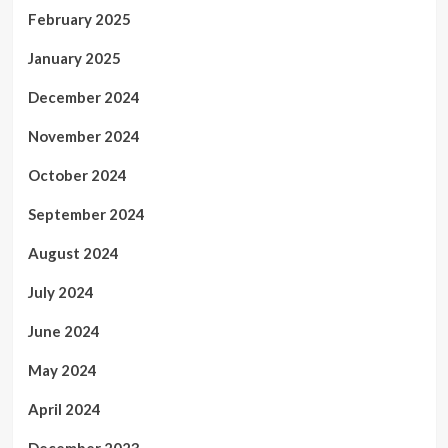
February 2025
January 2025
December 2024
November 2024
October 2024
September 2024
August 2024
July 2024
June 2024
May 2024
April 2024
December 2023