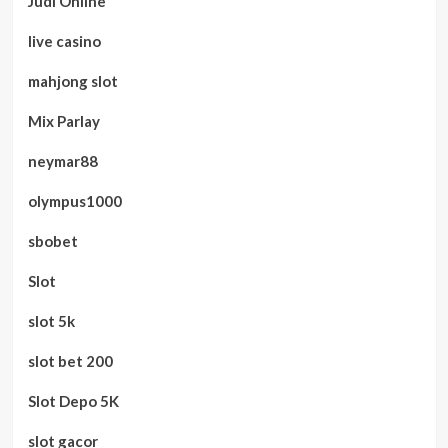
Judi Online
live casino
mahjong slot
Mix Parlay
neymar88
olympus1000
sbobet
Slot
slot 5k
slot bet 200
Slot Depo 5K
slot gacor