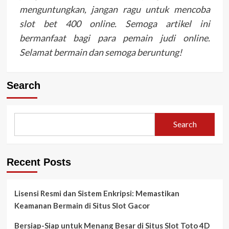
menguntungkan, jangan ragu untuk mencoba
slot bet 400 online. Semoga artikel ini
bermanfaat bagi para pemain judi online.
Selamat bermain dan semoga beruntung!
Search
Search
Recent Posts
Lisensi Resmi dan Sistem Enkripsi: Memastikan
Keamanan Bermain di Situs Slot Gacor
Bersiap-Siap untuk Menang Besar di Situs Slot Toto 4D