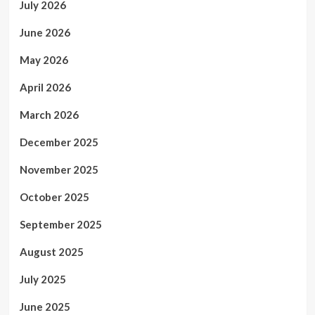
July 2026
June 2026
May 2026
April 2026
March 2026
December 2025
November 2025
October 2025
September 2025
August 2025
July 2025
June 2025