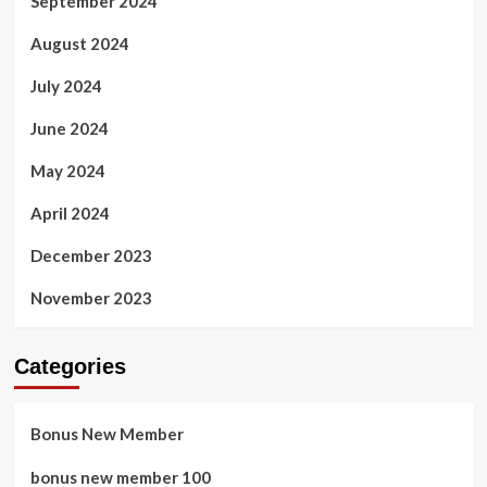
September 2024
August 2024
July 2024
June 2024
May 2024
April 2024
December 2023
November 2023
Categories
Bonus New Member
bonus new member 100