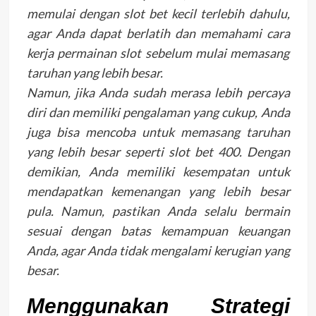
memulai dengan slot bet kecil terlebih dahulu,
agar Anda dapat berlatih dan memahami cara
kerja permainan slot sebelum mulai memasang
taruhan yang lebih besar.
Namun, jika Anda sudah merasa lebih percaya
diri dan memiliki pengalaman yang cukup, Anda
juga bisa mencoba untuk memasang taruhan
yang lebih besar seperti slot bet 400. Dengan
demikian, Anda memiliki kesempatan untuk
mendapatkan kemenangan yang lebih besar
pula. Namun, pastikan Anda selalu bermain
sesuai dengan batas kemampuan keuangan
Anda, agar Anda tidak mengalami kerugian yang
besar.
Menggunakan Strategi