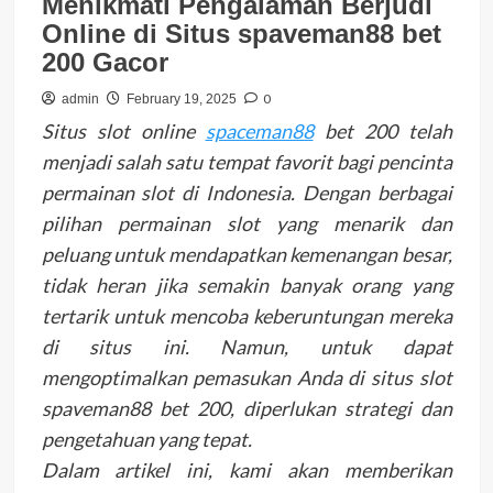
Menikmati Pengalaman Berjudi
Online di Situs spaveman88 bet
200 Gacor
0
admin
February 19, 2025
Situs slot online
spaceman88
bet 200 telah
menjadi salah satu tempat favorit bagi pencinta
permainan slot di Indonesia. Dengan berbagai
pilihan permainan slot yang menarik dan
peluang untuk mendapatkan kemenangan besar,
tidak heran jika semakin banyak orang yang
tertarik untuk mencoba keberuntungan mereka
di situs ini. Namun, untuk dapat
mengoptimalkan pemasukan Anda di situs slot
spaveman88 bet 200, diperlukan strategi dan
pengetahuan yang tepat.
Dalam artikel ini, kami akan memberikan