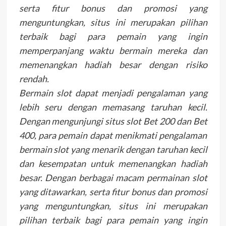
serta fitur bonus dan promosi yang
menguntungkan, situs ini merupakan pilihan
terbaik bagi para pemain yang ingin
memperpanjang waktu bermain mereka dan
memenangkan hadiah besar dengan risiko
rendah.
Bermain slot dapat menjadi pengalaman yang
lebih seru dengan memasang taruhan kecil.
Dengan mengunjungi situs slot Bet 200 dan Bet
400, para pemain dapat menikmati pengalaman
bermain slot yang menarik dengan taruhan kecil
dan kesempatan untuk memenangkan hadiah
besar. Dengan berbagai macam permainan slot
yang ditawarkan, serta fitur bonus dan promosi
yang menguntungkan, situs ini merupakan
pilihan terbaik bagi para pemain yang ingin