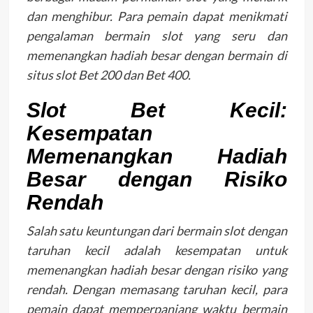
dan menghibur. Para pemain dapat menikmati
pengalaman bermain slot yang seru dan
memenangkan hadiah besar dengan bermain di
situs slot Bet 200 dan Bet 400.
Slot Bet Kecil:
Kesempatan
Memenangkan Hadiah
Besar dengan Risiko
Rendah
Salah satu keuntungan dari bermain slot dengan
taruhan kecil adalah kesempatan untuk
memenangkan hadiah besar dengan risiko yang
rendah. Dengan memasang taruhan kecil, para
pemain dapat memperpanjang waktu bermain