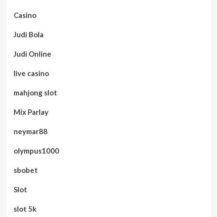
Casino
Judi Bola
Judi Online
live casino
mahjong slot
Mix Parlay
neymar88
olympus1000
sbobet
Slot
slot 5k