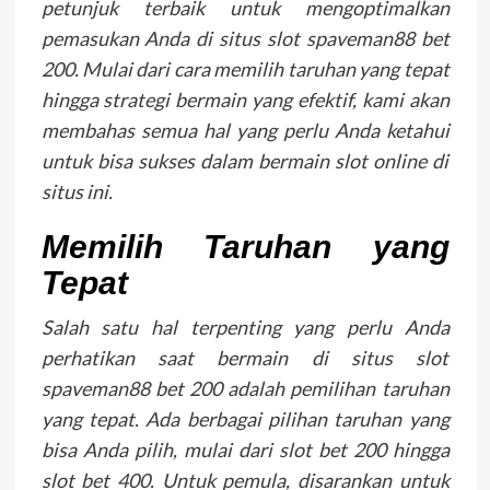
petunjuk terbaik untuk mengoptimalkan
pemasukan Anda di situs slot spaveman88 bet
200. Mulai dari cara memilih taruhan yang tepat
hingga strategi bermain yang efektif, kami akan
membahas semua hal yang perlu Anda ketahui
untuk bisa sukses dalam bermain slot online di
situs ini.
Memilih Taruhan yang
Tepat
Salah satu hal terpenting yang perlu Anda
perhatikan saat bermain di situs slot
spaveman88 bet 200 adalah pemilihan taruhan
yang tepat. Ada berbagai pilihan taruhan yang
bisa Anda pilih, mulai dari slot bet 200 hingga
slot bet 400. Untuk pemula, disarankan untuk