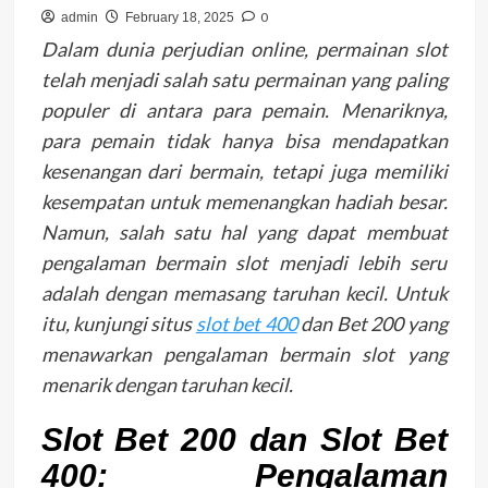
0
admin
February 18, 2025
Dalam dunia perjudian online, permainan slot
telah menjadi salah satu permainan yang paling
populer di antara para pemain. Menariknya,
para pemain tidak hanya bisa mendapatkan
kesenangan dari bermain, tetapi juga memiliki
kesempatan untuk memenangkan hadiah besar.
Namun, salah satu hal yang dapat membuat
pengalaman bermain slot menjadi lebih seru
adalah dengan memasang taruhan kecil. Untuk
itu, kunjungi situs
slot bet 400
dan Bet 200 yang
menawarkan pengalaman bermain slot yang
menarik dengan taruhan kecil.
Slot Bet 200 dan Slot Bet
400: Pengalaman