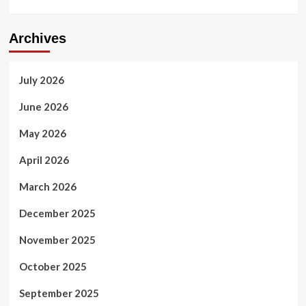
Archives
July 2026
June 2026
May 2026
April 2026
March 2026
December 2025
November 2025
October 2025
September 2025