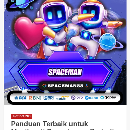
slot bet 200
Panduan Terbaik untuk