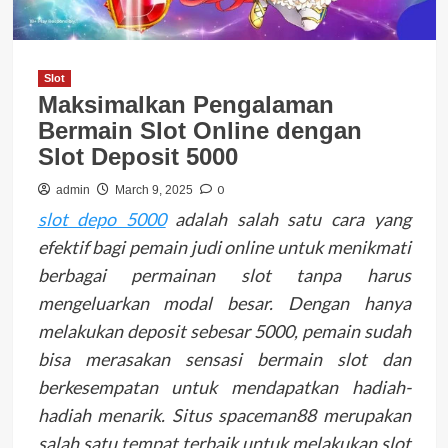
Slot
Maksimalkan Pengalaman
Bermain Slot Online dengan
Slot Deposit 5000
0
admin
March 9, 2025
slot depo 5000
adalah salah satu cara yang
efektif bagi pemain judi online untuk menikmati
berbagai permainan slot tanpa harus
mengeluarkan modal besar. Dengan hanya
melakukan deposit sebesar 5000, pemain sudah
bisa merasakan sensasi bermain slot dan
berkesempatan untuk mendapatkan hadiah-
hadiah menarik. Situs spaceman88 merupakan
salah satu tempat terbaik untuk melakukan slot