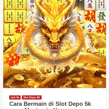
slot 5k
Slot Depo 5K
Cara Bermain di Slot Depo 5k