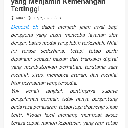
yang Menjamin Kemenangan
Tertinggi
0
admin
July 2, 2026
Deposit 5k
dapat menjadi jalan awal bagi
pengguna yang ingin mencoba layanan slot
dengan batas modal yang lebih terkendali. Nilai
ini terasa sederhana, tetapi tetap perlu
dipahami sebagai bagian dari transaksi digital
yang membutuhkan perhatian, terutama saat
memilih situs, membaca aturan, dan menilai
fitur permainan yang tersedia.
Yuk kenali langkah pentingnya supaya
pengalaman bermain tidak hanya bergantung
pada rasa penasaran, tetapi juga dibarengi sikap
teliti. Modal kecil memang membuat akses
terasa cepat, namun keputusan yang rapi tetap