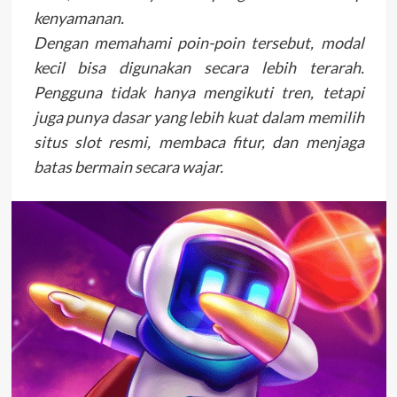
kenyamanan.
Dengan memahami poin-poin tersebut, modal
kecil bisa digunakan secara lebih terarah.
Pengguna tidak hanya mengikuti tren, tetapi
juga punya dasar yang lebih kuat dalam memilih
situs slot resmi, membaca fitur, dan menjaga
batas bermain secara wajar.