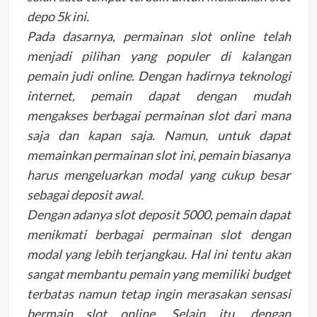
depo 5k ini.
Pada dasarnya, permainan slot online telah
menjadi pilihan yang populer di kalangan
pemain judi online. Dengan hadirnya teknologi
internet, pemain dapat dengan mudah
mengakses berbagai permainan slot dari mana
saja dan kapan saja. Namun, untuk dapat
memainkan permainan slot ini, pemain biasanya
harus mengeluarkan modal yang cukup besar
sebagai deposit awal.
Dengan adanya slot deposit 5000, pemain dapat
menikmati berbagai permainan slot dengan
modal yang lebih terjangkau. Hal ini tentu akan
sangat membantu pemain yang memiliki budget
terbatas namun tetap ingin merasakan sensasi
bermain slot online. Selain itu, dengan