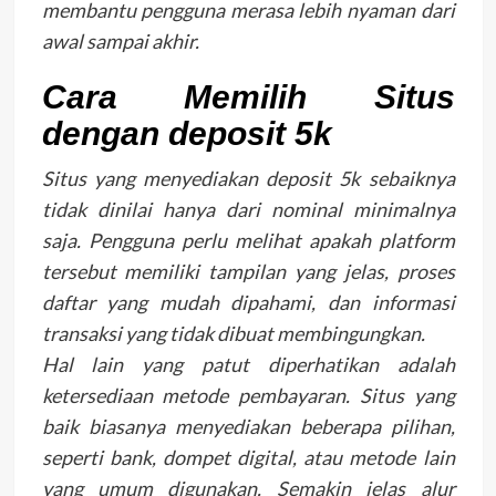
membantu pengguna merasa lebih nyaman dari
awal sampai akhir.
Cara Memilih Situs
dengan deposit 5k
Situs yang menyediakan deposit 5k sebaiknya
tidak dinilai hanya dari nominal minimalnya
saja. Pengguna perlu melihat apakah platform
tersebut memiliki tampilan yang jelas, proses
daftar yang mudah dipahami, dan informasi
transaksi yang tidak dibuat membingungkan.
Hal lain yang patut diperhatikan adalah
ketersediaan metode pembayaran. Situs yang
baik biasanya menyediakan beberapa pilihan,
seperti bank, dompet digital, atau metode lain
yang umum digunakan. Semakin jelas alur