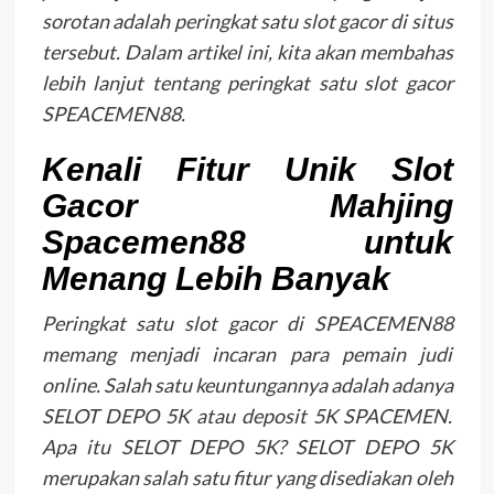
sorotan adalah peringkat satu slot gacor di situs
tersebut. Dalam artikel ini, kita akan membahas
lebih lanjut tentang peringkat satu slot gacor
SPEACEMEN88.
Kenali Fitur Unik Slot
Gacor Mahjing
Spacemen88 untuk
Menang Lebih Banyak
Peringkat satu slot gacor di SPEACEMEN88
memang menjadi incaran para pemain judi
online. Salah satu keuntungannya adalah adanya
SELOT DEPO 5K atau deposit 5K SPACEMEN.
Apa itu SELOT DEPO 5K? SELOT DEPO 5K
merupakan salah satu fitur yang disediakan oleh