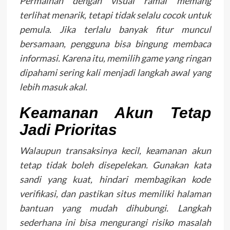
Permainan dengan visual ramai memang
terlihat menarik, tetapi tidak selalu cocok untuk
pemula. Jika terlalu banyak fitur muncul
bersamaan, pengguna bisa bingung membaca
informasi. Karena itu, memilih game yang ringan
dipahami sering kali menjadi langkah awal yang
lebih masuk akal.
Keamanan Akun Tetap
Jadi Prioritas
Walaupun transaksinya kecil, keamanan akun
tetap tidak boleh disepelekan. Gunakan kata
sandi yang kuat, hindari membagikan kode
verifikasi, dan pastikan situs memiliki halaman
bantuan yang mudah dihubungi. Langkah
sederhana ini bisa mengurangi risiko masalah