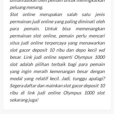
peluang menang.
Slot online merupakan salah satu jenis
permainan judi online yang paling diminati oleh
para pemain. Untuk bisa memenangkan
permainan slot online, pemain perlu mencari
situs judi online terpercaya yang menawarkan
slot gacor deposit 10 ribu dan depo kecil wd
besar. Link judi online seperti Olympus 1000
slot adalah pilihan terbaik bagi para pemain
yang ingin meraih kemenangan besar dengan
modal yang relatif kecil. Jadi, tunggu apalagi?
Segera daftar dan mainkan slot gacor deposit 10
ribu di link judi online Olympus 1000 slot
sekarang juga!