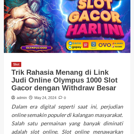
Slot
Trik Rahasia Menang di Link
Judi Online Olympus 1000 Slot
Gacor dengan Withdraw Besar
0
admin
May 24, 2024
Dalam era digital seperti saat ini, perjudian
online semakin populer di kalangan masyarakat.
Salah satu permainan yang banyak diminati
adalah slot online. Slot online menawarkan