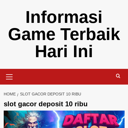
Skip
Informasi
to
content
Game Terbaik
Hari Ini
Primary
Menu
HOME
SLOT GACOR DEPOSIT 10 RIBU
slot gacor deposit 10 ribu