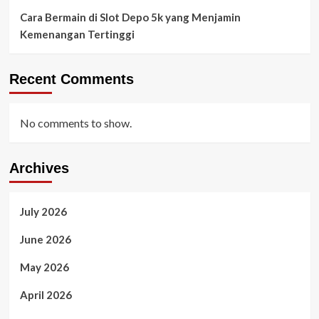
Cara Bermain di Slot Depo 5k yang Menjamin
Kemenangan Tertinggi
Recent Comments
No comments to show.
Archives
July 2026
June 2026
May 2026
April 2026