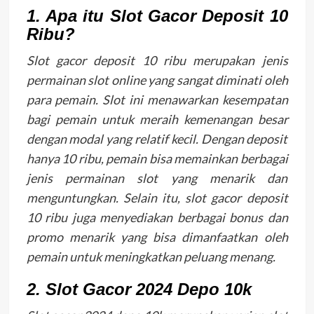
1. Apa itu Slot Gacor Deposit 10
Ribu?
Slot gacor deposit 10 ribu merupakan jenis
permainan slot online yang sangat diminati oleh
para pemain. Slot ini menawarkan kesempatan
bagi pemain untuk meraih kemenangan besar
dengan modal yang relatif kecil. Dengan deposit
hanya 10 ribu, pemain bisa memainkan berbagai
jenis permainan slot yang menarik dan
menguntungkan. Selain itu, slot gacor deposit
10 ribu juga menyediakan berbagai bonus dan
promo menarik yang bisa dimanfaatkan oleh
pemain untuk meningkatkan peluang menang.
2. Slot Gacor 2024 Depo 10k