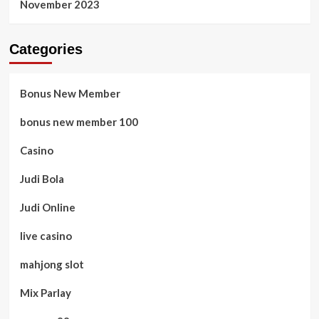
November 2023
Categories
Bonus New Member
bonus new member 100
Casino
Judi Bola
Judi Online
live casino
mahjong slot
Mix Parlay