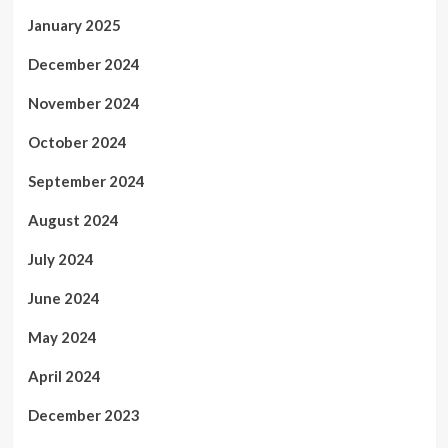
January 2025
December 2024
November 2024
October 2024
September 2024
August 2024
July 2024
June 2024
May 2024
April 2024
December 2023