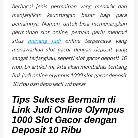
berbagai jenis permainan yang menarik dan
menjanjikan keuntungan besar bagi para
pemainnya. Namun, untuk bisa memenangkan
permainan slot online, pemain perlu mencari
situs
menang judi
online terpercaya yang
menawarkan slot gacor dengan deposit yang
sangat terjangkau, seperti slot gacor deposit 10
ribu. Di artikel ini, kita akan membahas tentang
link judi online olympus 1000 slot gacor deposit
10 ribu dan depo kecil wd besar.
Tips Sukses Bermain di
Link Judi Online Olympus
1000 Slot Gacor dengan
Deposit 10 Ribu