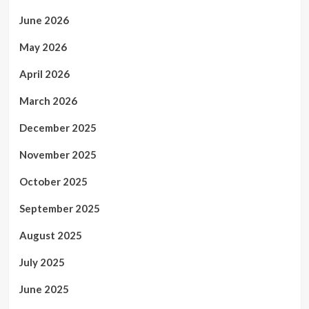
June 2026
May 2026
April 2026
March 2026
December 2025
November 2025
October 2025
September 2025
August 2025
July 2025
June 2025