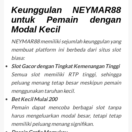
Keunggulan NEYMAR88
untuk Pemain dengan
Modal Kecil
NEYMAR88 memiliki sejumlah keunggulan yang
membuat platform ini berbeda dari situs slot
biasa:
Slot Gacor dengan Tingkat Kemenangan Tinggi
Semua slot memiliki RTP tinggi, sehingga
peluang menang tetap besar meskipun pemain
menggunakan taruhan kecil.
Bet Kecil Mulai 200
Pemain dapat mencoba berbagai slot tanpa
harus mengeluarkan modal besar, tetapi tetap
memiliki peluang menang signifikan.