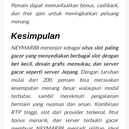
Pemain dapat memanfaatkan bonus, cashback,
dan free spin untuk meningkatkan peluang
menang.
Kesimpulan
NEYMAR88 menonjol sebagai
situs slot paling
gacor yang menyediakan berbagai slot dengan
bet kecil, desain grafis memukau, dan server
gacor seperti server Jepang
. Dengan taruhan
mulai dari 200, pemain bisa merasakan
kesempatan menang besar walaupun modal
terbatas, sambil menikmati pengalaman
bermain yang nyaman dan aman. Kombinasi
RTP tinggi, slot dari provider terkenal, fitur
bonus menarik, dan server terbukti gacor
membuat NEYMAR88 menjadi pilihan ideal