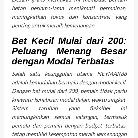
betah berlama-lama menikmati permainan,
meningkatkan fokus dan konsentrasi yang
penting untuk meraih kemenangan.
Bet Kecil Mulai dari 200:
Peluang Menang Besar
dengan Modal Terbatas
Salah satu keunggulan utama NEYMAR88
adalah kemudahan bermain dengan modal kecil.
Dengan bet mulai dari 200, pemain tidak perlu
khawatir kehabisan modal dalam waktu singkat.
Sistem taruhan yang fleksibel ini
memungkinkan semua kalangan, termasuk
pemula dan pemain dengan budget terbatas,
tetap memiliki kesempatan meraih kemenangan