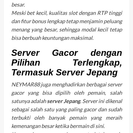
besar.
Meski bet kecil, kualitas slot dengan RTP tinggi
dan fitur bonus lengkap tetap menjamin peluang
menang yang besar, sehingga modal kecil tetap
bisa berbuah keuntungan maksimal.
Server Gacor dengan
Pilihan Terlengkap,
Termasuk Server Jepang
NEYMAR88 juga menghadirkan berbagai server
gacor yang bisa dipilih oleh pemain, salah
satunya adalah
server Jepang
. Server ini dikenal
sebagai salah satu yang paling gacor dan sudah
terbukti oleh banyak pemain yang meraih
kemenangan besar ketika bermain di sini.