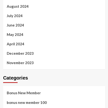
August 2024
July 2024
June 2024
May 2024
April 2024
December 2023
November 2023
Categories
Bonus New Member
bonus new member 100