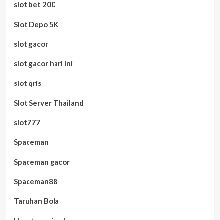
slot bet 200
Slot Depo 5K
slot gacor
slot gacor hari ini
slot qris
Slot Server Thailand
slot777
Spaceman
Spaceman gacor
Spaceman88
Taruhan Bola