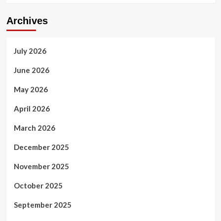
Archives
July 2026
June 2026
May 2026
April 2026
March 2026
December 2025
November 2025
October 2025
September 2025