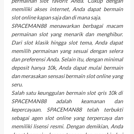
permainan slot favorit Anda. Cukup dengan
memiliki akses internet, Anda dapat bermain
slot online kapan saja dan di mana saja.
SPACEMAN88 menawarkan berbagai macam
permainan slot yang menarik dan menghibur.
Dari slot klasik hingga slot tema, Anda dapat
memilih permainan yang sesuai dengan selera
dan preferensi Anda. Selain itu, dengan minimal
deposit hanya 10k, Anda dapat mulai bermain
dan merasakan sensasi bermain slot online yang
seru.
Salah satu keunggulan bermain slot qris 10k di
SPACEMAN88 adalah keamanan dan
kepercayaan. SPACEMAN88 telah terbukti
sebagai agen slot online yang terpercaya dan
memiliki lisensi resmi. Dengan demikian, Anda