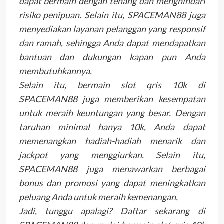
dapat bermain dengan tenang dan menghindari
risiko penipuan. Selain itu, SPACEMAN88 juga
menyediakan layanan pelanggan yang responsif
dan ramah, sehingga Anda dapat mendapatkan
bantuan dan dukungan kapan pun Anda
membutuhkannya.
Selain itu, bermain slot qris 10k di
SPACEMAN88 juga memberikan kesempatan
untuk meraih keuntungan yang besar. Dengan
taruhan minimal hanya 10k, Anda dapat
memenangkan hadiah-hadiah menarik dan
jackpot yang menggiurkan. Selain itu,
SPACEMAN88 juga menawarkan berbagai
bonus dan promosi yang dapat meningkatkan
peluang Anda untuk meraih kemenangan.
Jadi, tunggu apalagi? Daftar sekarang di