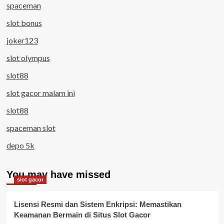
spaceman
slot bonus
joker123
slot olympus
slot88
slot gacor malam ini
slot88
spaceman slot
depo 5k
You may have missed
slot gacor
Lisensi Resmi dan Sistem Enkripsi: Memastikan
Keamanan Bermain di Situs Slot Gacor