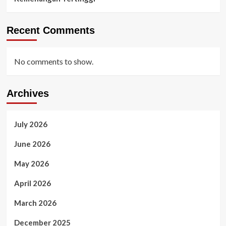
Recent Comments
No comments to show.
Archives
July 2026
June 2026
May 2026
April 2026
March 2026
December 2025