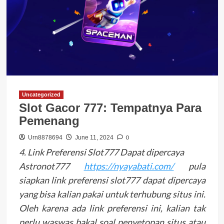
Uncategorized
Slot Gacor 777: Tempatnya Para
Pemenang
0
Urn8878694
June 11, 2024
4. Link Preferensi Slot777 Dapat dipercaya
Astronot777
https://nyayabati.com/
pula
siapkan link preferensi slot777 dapat dipercaya
yang bisa kalian pakai untuk terhubung situs ini.
Oleh karena ada link preferensi ini, kalian tak
perlu waswas bakal soal penyetopan situs atau