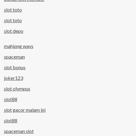
slot toto
slot toto
slot depo
mahjong ways
spaceman
slot bonus
joker123
slot olympus
slot88
slot gacor malam ini
slot88
spaceman slot