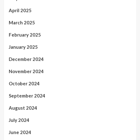
April 2025
March 2025
February 2025
January 2025
December 2024
November 2024
October 2024
September 2024
August 2024
July 2024
June 2024