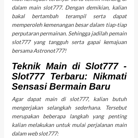
dalam main slot777. Dengan demikian, kalian
bakal bertambah terampil serta dapat
memperoleh kemenangan besar dalam tiap-tiap
perputaran permainan. Sehingga jadilah pemain
slot777 yang tangguh serta gapai kemajuan
bersama Astronot777!
Teknik Main di Slot777 -
Slot777 Terbaru: Nikmati
Sensasi Bermain Baru
Agar dapat main di slot777, kalian butuh
mengerjakan selangkah sederhana. Tersebut
merupakan beberapa langkah yang penting
kalian melakukan untuk mulai perjalanan main
dalam web slot777: