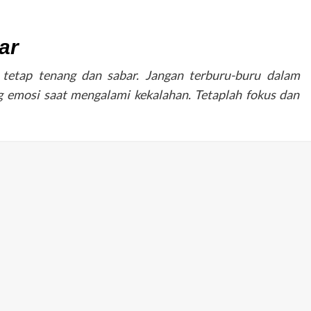
ar
k tetap tenang dan sabar. Jangan terburu-buru dalam
 emosi saat mengalami kekalahan. Tetaplah fokus dan