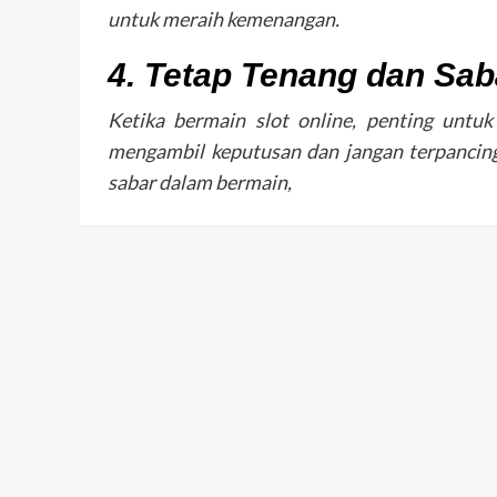
untuk meraih kemenangan.
4. Tetap Tenang dan Sab
Ketika bermain slot online, penting untu
mengambil keputusan dan jangan terpancing
sabar dalam bermain,