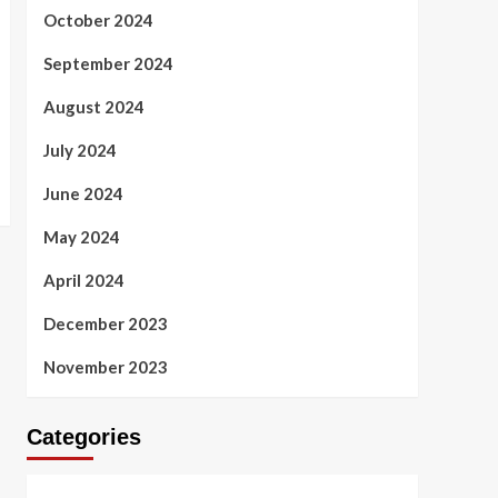
October 2024
September 2024
August 2024
July 2024
June 2024
May 2024
April 2024
December 2023
November 2023
Categories