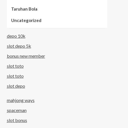
Taruhan Bola
Uncategorized
depo 10k
slot depo 5k
bonus new member
slot toto
slot toto
slot depo
mahjong ways
spaceman
slot bonus